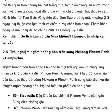
thể thư giãn trên những bãi cát trắng mịn, tắm biển trong làn nước trong
xanh và tham gia các hoạt động thú vị như chèo thuyền kayak, câu cá…
Hành trình từ Tam Giác Vàng đến đảo Don Sao thường mất khoảng 2-3
ngày, tùy thuộc vào lịch trình và điểm dừng chân bạn chọn. Tham khảo
ngay vé máy bay đi lào chỉ từ 240.000 Đồng
TẠI ĐÂY.
Xem thêm: Du lịch Lào có cần Visa không? Hướng dẫn nhập cảnh
tại Lào
2.3 Trải nghiệm ngắm hoàng hôn trên sông Mekong Phnom Penh
- Campuchia
Ngắm hoàng hôn trên sông Mekong là một trải nghiệm vô cùng lãng
mạn và khó quên khi đến Phnom Penh, Campuchia. Theo đó, có nhiều
bến tàu dọc theo bờ sông Mekong ở Phnom Penh cung cấp dịch vụ du
thuyền ngắm hoàng hôn. Một số bến tàu phổ biến bao gồm:
Bến Sisowath:
Đây là bến tàu chính ở Phnom Penh, nằm gần
Cung điện Hoàng gia.
Bến Phnom Penh
: Bến tàu này nằm gần Chợ Trung tâm và Wat