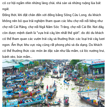
có cơ hội ngắm nhìn những làng chài, nhà sàn và những ruộng lúa bát
ngát.
Đồng thời, khi đặt chân đến với đồng bằng Sông Cửu Long, du khách
không nên bỏ qua trải nghiệm tham quan các khu chợ nổi nổi tiếng như
chợ nổi Cái Răng, chợ nổi Ngã Năm Sóc Trăng, chợ nổi Cái Bè. Nơi đây
còn được mệnh danh là "vựa trái cây lớn nhất thế giới", do đó du khách
có thể tham quan các vườn trái cây và thưởng thức các loại trái cây tươi
ngon. Ẩm thực khu vực này cũng rất phong phú và đa dạng. Du khách
có thể thưởng thức các món ăn đặc sản như lẩu mắm, cá lóc nướng trui,
bánh xèo, bún mắm…