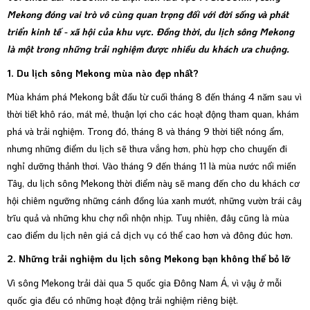
Mekong đóng vai trò vô cùng quan trọng đối với đời sống và phát
triển kinh tế - xã hội của khu vực. Đồng thời, du lịch sông Mekong
là một trong những trải nghiệm được nhiều du khách ưa chuộng.
1. Du lịch sông Mekong mùa nào đẹp nhất?
Mùa khám phá Mekong bắt đầu từ cuối tháng 8 đến tháng 4 năm sau vì
thời tiết khô ráo, mát mẻ, thuận lợi cho các hoạt động tham quan, khám
phá và trải nghiệm. Trong đó, tháng 8 và tháng 9 thời tiết nóng ẩm,
nhưng những điểm du lịch sẽ thưa vắng hơn, phù hợp cho chuyến đi
nghỉ dưỡng thảnh thơi. Vào tháng 9 đến tháng 11 là mùa nước nổi miền
Tây, du lịch sông Mekong thời điểm này sẽ mang đến cho du khách cơ
hội chiêm ngưỡng những cánh đồng lúa xanh mướt, những vườn trái cây
trĩu quả và những khu chợ nổi nhộn nhịp. Tuy nhiên, đây cũng là mùa
cao điểm du lịch nên giá cả dịch vụ có thể cao hơn và đông đúc hơn.
2. Những trải nghiệm du lịch sông Mekong bạn không thể bỏ lỡ
Vì sông Mekong trải dài qua 5 quốc gia Đông Nam Á, vì vậy ở mỗi
quốc gia đều có những hoạt động trải nghiệm riêng biệt.