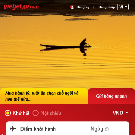
VI
Đăng ký
|
Đăng nhập
Mua hành lý, suất ăn chọn chỗ ngồi và
Gửi hàng nhanh
hơn thế nữa...
VND
Khứ hồi
Một chiều
Ngày đi
Điểm khởi hành