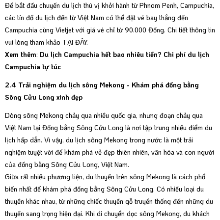
Để bắt đầu chuyến du lịch thú vị khởi hành từ Phnom Penh, Campuchia,
các tín đồ du lịch đến từ Việt Nam có thể đặt vé bay thẳng đến
Campuchia cùng Vietjet với giá vé chỉ từ 90.000 Đồng. Chi tiết thông tin
vui lòng tham khảo
TẠI ĐÂY
.
Xem thêm
:
Du lịch Campuchia hết bao nhiêu tiền? Chi phí du lịch
Campuchia tự túc
2.4 Trải nghiệm du lịch sông Mekong - Khám phá đồng bằng
Sông Cửu Long xinh đẹp
Dòng sông Mekong chảy qua nhiều quốc gia, nhưng đoạn chảy qua
Việt Nam tại Đồng bằng Sông Cửu Long là nơi tập trung nhiều điểm du
lịch hấp dẫn. Vì vậy, du lịch sông Mekong trong nước là một trải
nghiệm tuyệt vời để khám phá vẻ đẹp thiên nhiên, văn hóa và con người
của đồng bằng Sông Cửu Long, Việt Nam.
Giữa rất nhiều phương tiện, du thuyền trên sông Mekong là cách phổ
biến nhất để khám phá đồng bằng Sông Cửu Long. Có nhiều loại du
thuyền khác nhau, từ những chiếc thuyền gỗ truyền thống đến những du
thuyền sang trọng hiện đại. Khi di chuyển dọc sông Mekong, du khách