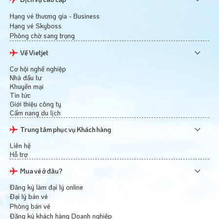
Hạng vé thương gia - Business
Hạng vé Skyboss
Phòng chờ sang trọng
Về Vietjet
Cơ hội nghề nghiệp
Nhà đầu tư
Khuyến mại
Tin tức
Giới thiệu công ty
Cẩm nang du lịch
Trung tâm phục vụ Khách hàng
Liên hệ
Hỗ trợ
Mua vé ở đâu?
Đăng ký làm đại lý online
Đại lý bán vé
Phòng bán vé
Đăng ký khách hàng Doanh nghiệp