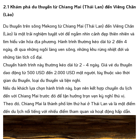
2.1 Khám phá du thuyền từ Chiang Mai (Thái Lan) đến Viêng Chăn
(Lào)
Du thuyền trên sông Mekong từ Chiang Mai (Thái Lan) đến Viêng Chăn
(Lào) là một trải nghiệm tuyệt vời để ngắm nhìn cảnh đẹp thiên nhiên và
tìm hiểu văn hóa địa phương. Hành trình thường kéo dài từ 2 đến 4
ngày, đi qua những ngôi làng ven sông, những khu rừng nhiệt đới và
những tàn tích cổ đại.
Chuyến hành trình này thường kéo dài từ 2 - 4 ngày. Giá vé du thuyền
dao động từ 500 USD đến 2.000 USD một người, tùy thuộc vào thời
gian du thuyền, loại du thuyền và tiện nghi.
Nếu du khách lựa chọn hành trình này, bạn nên kết hợp chuyến du lịch
đến với Chiang Mai trước đó để tận hưởng trọn vẹn kỳ nghỉ thú vị.
Theo đó, Chiang Mai là thành phố lớn thứ hai ở Thái Lan và là một điểm
đến du lịch nổi tiếng với nhiều điểm tham quan và hoạt động hấp dẫn.