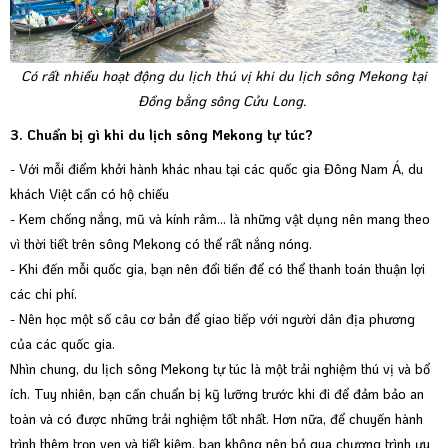
Có rất nhiều hoạt động du lịch thú vị khi du lịch sông Mekong tại
Đồng bằng sông Cửu Long.
3. Chuẩn bị gì khi du lịch sông Mekong tự túc?
- Với mỗi điểm khởi hành khác nhau tại các quốc gia Đông Nam Á, du
khách Việt cần có hộ chiếu
- Kem chống nắng, mũ và kính râm… là những vật dụng nên mang theo
vì thời tiết trên sông Mekong có thể rất nắng nóng.
- Khi đến mỗi quốc gia, bạn nên đổi tiền để có thể thanh toán thuận lợi
các chi phí.
- Nên học một số câu cơ bản để giao tiếp với người dân địa phương
của các quốc gia.
Nhìn chung, du lịch sông Mekong tự túc là một trải nghiệm thú vị và bổ
ích. Tuy nhiên, bạn cần chuẩn bị kỹ lưỡng trước khi đi để đảm bảo an
toàn và có được những trải nghiệm tốt nhất. Hơn nữa, để chuyến hành
trình thêm trọn vẹn và tiết kiệm, bạn không nên bỏ qua chương trình ưu