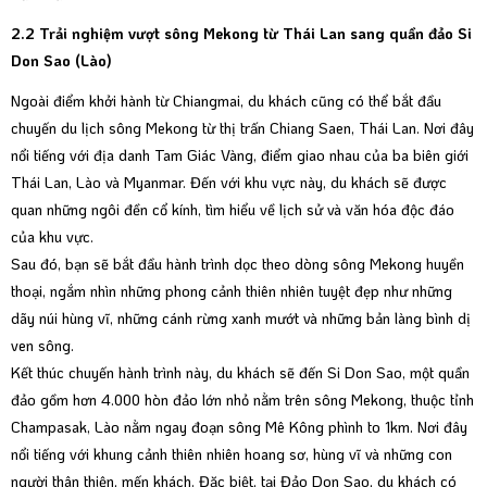
2.2 Trải nghiệm vượt sông Mekong từ Thái Lan sang quần đảo Si
Don Sao (Lào)
Ngoài điểm khởi hành từ Chiangmai, du khách cũng có thể bắt đầu
chuyến du lịch sông Mekong từ thị trấn Chiang Saen, Thái Lan. Nơi đây
nổi tiếng với địa danh Tam Giác Vàng, điểm giao nhau của ba biên giới
Thái Lan, Lào và Myanmar. Đến với khu vực này, du khách sẽ được
quan những ngôi đền cổ kính, tìm hiểu về lịch sử và văn hóa độc đáo
của khu vực.
Sau đó, bạn sẽ bắt đầu hành trình dọc theo dòng sông Mekong huyền
thoại, ngắm nhìn những phong cảnh thiên nhiên tuyệt đẹp như những
dãy núi hùng vĩ, những cánh rừng xanh mướt và những bản làng bình dị
ven sông.
Kết thúc chuyến hành trình này, du khách sẽ đến Si Don Sao, một quần
đảo gồm hơn 4.000 hòn đảo lớn nhỏ nằm trên sông Mekong, thuộc tỉnh
Champasak, Lào nằm ngay đoạn sông Mê Kông phình to 1km. Nơi đây
nổi tiếng với khung cảnh thiên nhiên hoang sơ, hùng vĩ và những con
người thân thiện, mến khách. Đặc biệt, tại Đảo Don Sao, du khách có