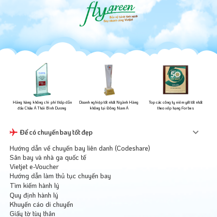
ững
Hãng hàng không chi phí thấp dẫn
Doanh nghiệp tốt nhất Ngành Hàng
Top các công ty niêm yết tốt nhất
đầu Châu Á Thái Bình Dương
không tại Đông Nam Á
theo xếp hạng Forbes
Để có chuyến bay tốt đẹp
Hướng dẫn về chuyến bay liên danh (Codeshare)
Sân bay và nhà ga quốc tế
Vietjet e-Voucher
Hướng dẫn làm thủ tục chuyến bay
Tìm kiếm hành lý
Quy định hành lý
Khuyến cáo di chuyển
Giấy tờ tùy thân