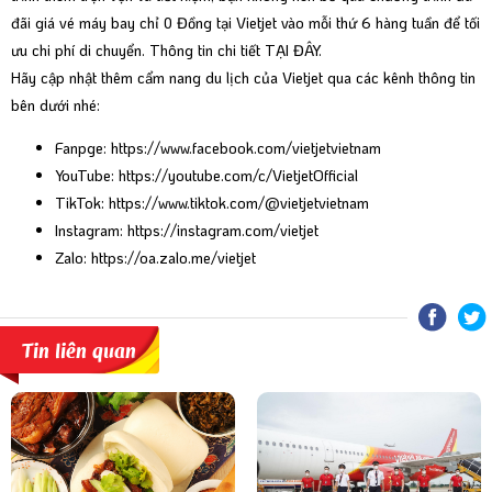
đãi giá vé máy bay chỉ 0 Đồng tại Vietjet vào mỗi thứ 6 hàng tuần để tối
ưu chi phí di chuyển. Thông tin chi tiết
TẠI ĐÂY
.
Hãy cập nhật thêm cẩm nang du lịch của Vietjet qua các kênh thông tin
bên dưới nhé:
Fanpge:
https://www.facebook.com/vietjetvietnam
YouTube:
https://youtube.com/c/VietjetOfficial
TikTok:
https://www.tiktok.com/@vietjetvietnam
Instagram:
https://instagram.com/vietjet
Zalo:
https://oa.zalo.me/vietjet
Tin liên quan