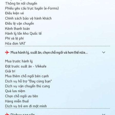
Thông tin nối chuyến
Phiếu yêu cầu trực tuyến (e-Forms)
Điều kiện vé
Chính sách bảo vệ hành khách
Điều lệ vận chuyển
Kênh thanh toán
Hành lý tồn kho Quốc tế
Phí và lệ phí
Hóa đơn VAT
Mua hành lý, suất ăn, chọn chỗ ngồi và hơn thế nữa...
Mua trước hành lý
Đặt trước suất ăn - Vikkafe
Giải trí
Mua thêm chỗ ngồi bên cạnh
Dịch vụ hỗ trợ "Bay cùng bạn"
Dịch vụ vận chuyển thú cưng
Quà lưu niệm
Chọn chỗ ngồi ưu tiên
Hàng miễn thuế
Dịch vụ trẻ em đi một mình
Dịch vụ cao cấp