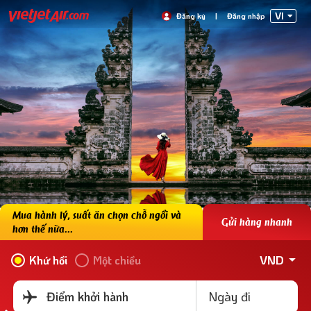
VI
Đăng ký
|
Đăng nhập
Mua hành lý, suất ăn chọn chỗ ngồi và
Gửi hàng nhanh
hơn thế nữa...
VND
Khứ hồi
Một chiều
Ngày đi
Điểm khởi hành