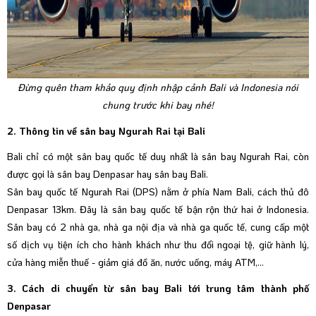
Đừng quên tham khảo
quy định nhập cảnh
Bali và Indonesia nói
chung trước khi bay nhé!
2. Thông tin về sân bay Ngurah Rai tại Bali
Bali chỉ có một sân bay quốc tế duy nhất là sân bay Ngurah Rai, còn
được gọi là sân bay Denpasar hay sân bay Bali.
Sân bay quốc tế Ngurah Rai (DPS) nằm ở phía Nam Bali, cách thủ đô
Denpasar 13km. Đây là sân bay quốc tế bận rộn thứ hai ở Indonesia.
Sân bay có 2 nhà ga, nhà ga nội địa và nhà ga quốc tế, cung cấp một
số dịch vụ tiện ích cho hành khách như thu đổi ngoại tệ, giữ hành lý,
cửa hàng miễn thuế - giảm giá đồ ăn, nước uống, máy ATM,...
3. Cách di chuyển từ sân bay Bali tới trung tâm thành phố
Denpasar