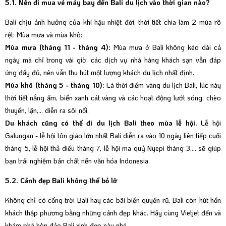
5.1. Nên đi mua vé máy bay đến Bali du lịch vào thời gian nào?
Bali chịu ảnh hưởng của khí hậu nhiệt đới, thời tiết chia làm 2 mùa rõ
rệt: Mùa mưa và mùa khô:
Mùa mưa (tháng 11 - tháng 4):
Mùa mưa ở Bali không kéo dài cả
ngày mà chỉ trong vài giờ, các dịch vụ nhà hàng khách sạn vẫn đáp
ứng đầy đủ, nên vẫn thu hút một lượng khách du lịch nhất định.
Mùa khô (tháng 5 - tháng 10):
Là thời điểm vàng du lịch Bali, lúc này
thời tiết nắng ấm, biển xanh cát vàng và các hoạt động lướt sóng, chèo
thuyền, lặn,... diễn ra sôi nổi.
Du khách cũng có thể đi du lịch Bali theo mùa lễ hội.
Lễ hội
Galungan - lễ hội tôn giáo lớn nhất Bali diễn ra vào 10 ngày liên tiếp cuối
tháng 5, lễ hội thả diều tháng 7, lễ hội ma quỷ Nyepi tháng 3,... sẽ giúp
bạn trải nghiệm bản chất nền văn hóa Indonesia.
5.2. Cảnh đẹp Bali không thể bỏ lỡ
Không chỉ có cổng trời Bali hay các bãi biển quyến rũ, Bali còn hút hồn
khách thập phương bằng những cảnh đẹp khác. Hãy cùng Vietjet đến và
khám phá hòn đảo Bali xinh đẹp này nhé.