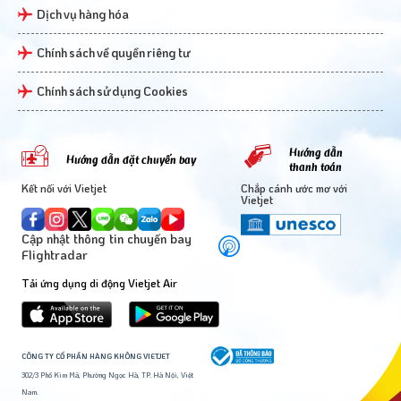
Dịch vụ hàng hóa
Chính sách về quyền riêng tư
Chính sách sử dụng Cookies
Hướng dẫn
Hướng dẫn đặt chuyến bay
thanh toán
Kết nối với Vietjet
Chắp cánh ước mơ với
Vietjet
Cập nhật thông tin chuyến bay
Flightradar
Tải ứng dụng di động Vietjet Air
CÔNG TY CỔ PHẦN HÀNG KHÔNG VIETJET
302/3 Phố Kim Mã, Phường Ngọc Hà, TP. Hà Nội, Việt
Nam.