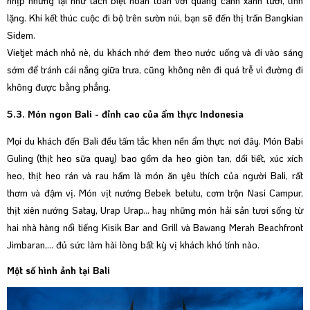
nhịp nhưng lại như tách biệt hoàn toàn với quang cảnh xanh tươi, tĩnh
lặng. Khi kết thúc cuộc đi bộ trên sườn núi, bạn sẽ đến thị trấn Bangkian
Sidem.
Vietjet mách nhỏ nè, du khách nhớ đem theo nước uống và đi vào sáng
sớm để tránh cái nắng giữa trưa, cũng không nên đi quá trễ vì đường đi
không được bằng phẳng.
5.3. Món ngon Bali - đỉnh cao của ẩm thực Indonesia
Mọi du khách đến Bali đều tấm tắc khen nền ẩm thực nơi đây. Món Babi
Guling (thịt heo sữa quay) bao gồm da heo giòn tan, dồi tiết, xúc xích
heo, thịt heo rán và rau hầm là món ăn yêu thích của người Bali, rất
thơm và đậm vị. Món vịt nướng Bebek betutu, cơm trộn Nasi Campur,
thịt xiên nướng Satay, Urap Urap... hay những món hải sản tươi sống từ
hai nhà hàng nổi tiếng Kisik Bar and Grill và Bawang Merah Beachfront
Jimbaran,... đủ sức làm hài lòng bất kỳ vị khách khó tính nào.
Một số hình ảnh tại Bali