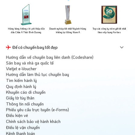
ững
Hãng hàng không chi phí thấp dẫn
Doanh nghiệp tốt nhất Ngành Hàng
Top các công ty niêm yết tốt nhất
đầu Châu Á Thái Bình Dương
không tại Đông Nam Á
theo xếp hạng Forbes
Để có chuyến bay tốt đẹp
Hướng dẫn về chuyến bay liên danh (Codeshare)
Sân bay và nhà ga quốc tế
Vietjet e-Voucher
Hướng dẫn làm thủ tục chuyến bay
Tìm kiếm hành lý
Quy định hành lý
Khuyến cáo di chuyển
Giấy tờ tùy thân
Thông tin nối chuyến
Phiếu yêu cầu trực tuyến (e-Forms)
Điều kiện vé
Chính sách bảo vệ hành khách
Điều lệ vận chuyển
Kênh thanh toán