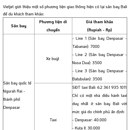
Vietjet giới thiệu một số phương tiện giao thông hiện có tại sân bay Bali
để du khách tham khảo:
Phương tiện di
Giá tham khảo
Sân bay
chuyển
(Rupiah - Rp)
- Line 1 (Sân bay Denpasar -
Tabanan): 7000
- Line 2 (Sân bay Denpasar -
Xe buýt
Nusa Dua): 3500
- Line 3 (Sân bay Denpasar -
Batubulan): 3500
Sân bay quốc tế
SĐT taxi Bali: 62 361 935 1011
Ngurah Rai -
Chỉ có một nhà điều hành taxi
thành phố
duy nhất ở sân bay Bali với
Denpasar
mức giá do chính phủ ấn định:
Taxi
- Denpasar: 40.000
- Kuta II: 30.000