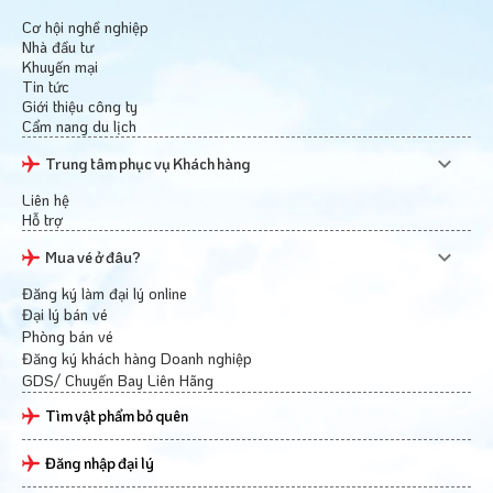
Cơ hội nghề nghiệp
Nhà đầu tư
Khuyến mại
Tin tức
Giới thiệu công ty
Cẩm nang du lịch
Trung tâm phục vụ Khách hàng
Liên hệ
Hỗ trợ
Mua vé ở đâu?
Đăng ký làm đại lý online
Đại lý bán vé
Phòng bán vé
Đăng ký khách hàng Doanh nghiệp
GDS/ Chuyến Bay Liên Hãng
Tìm vật phẩm bỏ quên
Đăng nhập đại lý