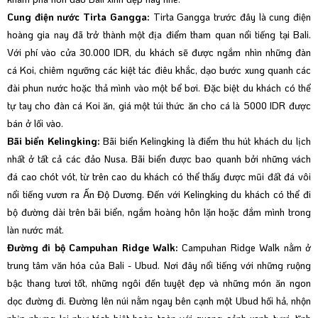
Cung điện nước Tirta Gangga:
Tirta Gangga trước đây là cung điện
hoàng gia nay đã trở thành một địa điểm tham quan nổi tiếng tại Bali.
Với phí vào cửa 30.000 IDR, du khách sẽ được ngắm nhìn những đàn
cá Koi, chiêm ngưỡng các kiệt tác điêu khắc, dạo bước xung quanh các
đài phun nước hoặc thả mình vào một bể bơi. Đặc biệt du khách có thể
tự tay cho đàn cá Koi ăn, giá một túi thức ăn cho cá là 5000 IDR được
bán ở lối vào.
Bãi biển Kelingking:
Bãi biển Kelingking là điểm thu hút khách du lịch
nhất ở tất cả các đảo Nusa. Bãi biển được bao quanh bởi những vách
đá cao chót vót, từ trên cao du khách có thể thấy được mũi đất đá vôi
nổi tiếng vươn ra Ấn Độ Dương. Đến với Kelingking du khách có thể đi
bộ đường dài trên bãi biển, ngắm hoàng hôn lặn hoặc đắm mình trong
làn nước mát.
Đường đi bộ Campuhan Ridge Walk:
Campuhan Ridge Walk nằm ở
trung tâm văn hóa của Bali - Ubud. Nơi đây nổi tiếng với những ruộng
bậc thang tươi tốt, những ngôi đền tuyệt đẹp và những món ăn ngon
dọc đường đi. Đường lên núi nằm ngay bên cạnh một Ubud hối hả, nhộn