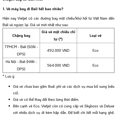
1. Vé máy bay đi Bali hết bao nhiêu?
Hiện nay Vietjet có các đường bay một chiều/khứ hồi từ Việt Nam đến
Bali và ngược lại. Giá vé mới nhất như sau:
Giá vé một chiều chỉ
Chặng bay
Loại vé
từ (*)
TPHCM - Bali (SGN -
492.000 VND
Eco
DPS)
Hà Nội - Bali (HAN -
564.000 VND
Eco
DPS)
* Lưu ý:
Giá vé chưa bao gồm thuế, phí và các dịch vụ mua bổ sung (nếu
có).
Giá vé có thể thay đổi theo từng thời điểm.
Bên cạnh vé Eco, Vietjet còn có cung cấp vé Skyboss và Deluxe
với nhiều dịch vụ đi kèm hấp dẫn. Để biết chi tiết mỗi hạng ghế,