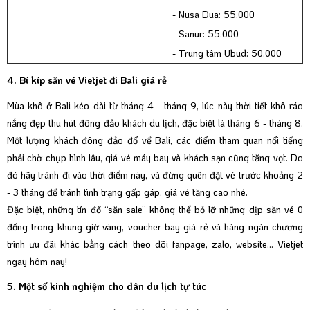
- Nusa Dua: 55.000
- Sanur: 55.000
- Trung tâm Ubud: 50.000
4. Bí kíp săn vé Vietjet đi Bali giá rẻ
Mùa khô ở Bali kéo dài từ tháng 4 - tháng 9, lúc này thời tiết khô ráo
nắng đẹp thu hút đông đảo khách du lịch, đặc biệt là tháng 6 - tháng 8.
Một lượng khách đông đảo đổ về Bali, các điểm tham quan nổi tiếng
phải chờ chụp hình lâu, giá vé máy bay và khách sạn cũng tăng vọt. Do
đó hãy tránh đi vào thời điểm này, và đừng quên đặt vé trước khoảng 2
- 3 tháng để tránh tình trạng gấp gáp, giá vé tăng cao nhé.
Đặc biệt, những tín đồ “săn sale” không thể bỏ lỡ những dịp săn vé 0
đồng trong khung giờ vàng, voucher bay giá rẻ và hàng ngàn chương
trình ưu đãi khác bằng cách theo dõi fanpage, zalo, website... Vietjet
ngay hôm nay!
5. Một số kinh nghiệm cho dân du lịch tự túc