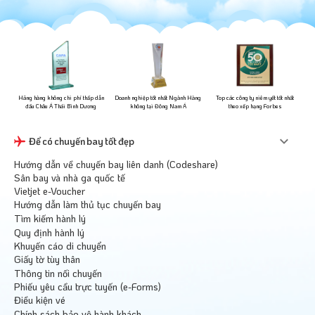
ững
Hãng hàng không chi phí thấp dẫn
Doanh nghiệp tốt nhất Ngành Hàng
Top các công ty niêm yết tốt nhất
đầu Châu Á Thái Bình Dương
không tại Đông Nam Á
theo xếp hạng Forbes
Để có chuyến bay tốt đẹp
Hướng dẫn về chuyến bay liên danh (Codeshare)
Sân bay và nhà ga quốc tế
Vietjet e-Voucher
Hướng dẫn làm thủ tục chuyến bay
Tìm kiếm hành lý
Quy định hành lý
Khuyến cáo di chuyển
Giấy tờ tùy thân
Thông tin nối chuyến
Phiếu yêu cầu trực tuyến (e-Forms)
Điều kiện vé
Chính sách bảo vệ hành khách