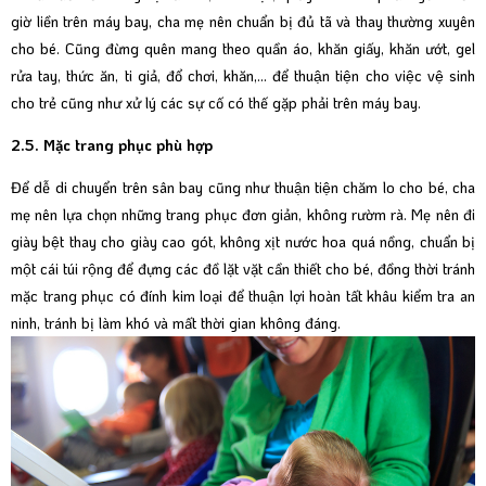
giờ liền trên máy bay, cha mẹ nên chuẩn bị đủ tã và thay thường xuyên
cho bé. Cũng đừng quên mang theo quần áo, khăn giấy, khăn ướt, gel
rửa tay, thức ăn, ti giả, đổ chơi, khăn,... để thuận tiện cho việc vệ sinh
cho trẻ cũng như xử lý các sự cố có thế gặp phải trên máy bay.
2.5. Mặc trang phục phù hợp
Để dễ di chuyển trên sân bay cũng như thuận tiện chăm lo cho bé, cha
mẹ nên lựa chọn những trang phục đơn giản, không rườm rà. Mẹ nên đi
giày bệt thay cho giày cao gót, không xịt nước hoa quá nồng, chuẩn bị
một cái túi rộng để đựng các đồ lặt vặt cần thiết cho bé, đồng thời tránh
mặc trang phục có đính kim loại để thuận lợi hoàn tất khâu kiểm tra an
ninh, tránh bị làm khó và mất thời gian không đáng.