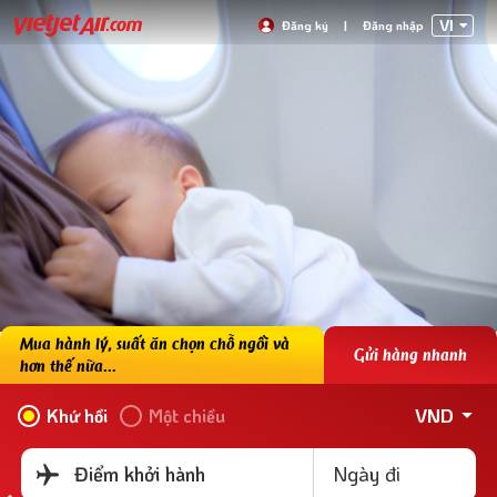
VI
Đăng ký
|
Đăng nhập
Mua hành lý, suất ăn chọn chỗ ngồi và
Gửi hàng nhanh
hơn thế nữa...
VND
Khứ hồi
Một chiều
Ngày đi
Điểm khởi hành