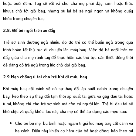
hoặc buổi đêm. Tuy sẽ vất vả cho cha mẹ phải dậy sớm hoặc thức
khuya chờ tới giờ bay, nhưng bù lại bé sẽ ngủ ngon và không quấy
khóc trong chuyến bay.
2.8. Để bé ngồi trên xe đẩy
Trẻ sơ sinh thường ngủ nhiều, do đó trẻ có thể buồn ngủ trong quá
trình hoàn tất thủ tục di chuyển lên máy bay. Việc để bé ngồi trên xe
đẩy giúp cha mẹ rảnh tay để thực hiện các thủ tục cần thiết, đồng thời
dễ dàng dỗ trẻ ngủ trong lúc chờ đợi giờ bay.
2.9 Mẹo chống ù tai cho trẻ khi đi máy bay
Khi máy bay cất cánh sẽ có sự thay đổi áp suất cabin trong chuyến
bay, kéo theo sự thay đổi tạm thời áp suất tai giữa và gây đau tai hoặc
ù tai, không chỉ cho trẻ sơ sinh mà còn cả người lớn. Trẻ bị đau tai sẽ
khó chịu và quấy khóc, lúc này cha mẹ có thể áp dụng các mẹo sau:
Cho bé bú mẹ, bú bình hoặc ngậm ti giả lúc máy bay cất cánh và
hạ cánh. Điều này khiến cơ hàm của bé hoạt động, kéo theo tai