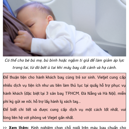
Có thể cho bé bú mẹ, bú bình hoặc ngậm ti giả để làm giảm áp lực
trong tai, từ đó bớt ù tai khi máy bay cất cánh và hạ cánh.
Để thuận tiện cho hành khách bay cùng trẻ sơ sinh, Vietjet cung cấp
nhiều dịch vụ tiện ích như ưu tiên làm thủ tục tại quầy hỗ trợ phục vụ
hành khách (đặc biệt tại 3 sân bay TP.HCM, Đà Nẵng và Hà Nội), miễn
phí ký gửi xe nôi, hỗ trợ lấy hành lý xách tay…
Để biết chi tiết và được cung cấp dịch vụ một cách tốt nhất, vui
lòng
liên hệ với phòng vé Viejet
gần nhất.
>> Xem thêm:
Kinh nghiệm chọn chỗ ngồi trên máy bay chuẩn cho