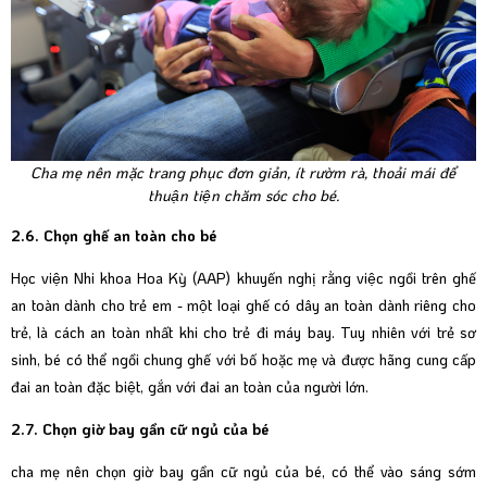
Cha mẹ nên mặc trang phục đơn giản, ít rườm rà, thoải mái để
thuận tiện chăm sóc cho bé.
2.6. Chọn ghế an toàn cho bé
Học viện Nhi khoa Hoa Kỳ (AAP) khuyến nghị rằng việc ngồi trên ghế
an toàn dành cho trẻ em - một loại ghế có dây an toàn dành riêng cho
trẻ, là cách an toàn nhất khi cho trẻ đi máy bay. Tuy nhiên với trẻ sơ
sinh, bé có thể ngồi chung ghế với bố hoặc mẹ và được hãng cung cấp
đai an toàn đặc biệt, gắn với đai an toàn của người lớn.
2.7. Chọn giờ bay gần cữ ngủ của bé
cha mẹ nên chọn giờ bay gần cữ ngủ của bé, có thể vào sáng sớm