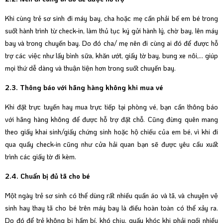
Khi cùng trẻ sơ sinh đi máy bay, cha hoặc mẹ cần phải bế em bé trong
suốt hành trình từ
check-in
, làm thủ tục ký gửi hành lý, chờ bay, lên máy
bay và trong chuyến bay. Do đó cha/ mẹ nên đi cùng ai đó để được hỗ
trợ các việc như lấy bình sữa, khăn ướt, giấy tờ bay, bung xe nôi,... giúp
mọi thứ dễ dàng và thuận tiện hơn trong suốt chuyến bay.
2.3. Thông báo với hãng hàng không khi mua vé
Khi đặt trực tuyến hay mua trực tiếp tại phòng vé, bạn cần thông báo
với hãng hàng không để được hỗ trợ đặt chỗ. Cũng đừng quên mang
theo giấy khai sinh/giấy chứng sinh hoặc hộ chiếu của em bé, vì khi đi
qua quầy check-in cũng như cửa hải quan bạn sẽ được yêu cầu xuất
trình các giấy tờ đi kèm.
2.4. Chuẩn bị đủ tã cho bé
Một ngày trẻ sơ sinh có thể dùng rất nhiều quần áo và tã, và chuyện vệ
sinh hay thay tã cho bé trên máy bay là điều hoàn toàn có thể xảy ra.
Do đó để trẻ không bị hầm bí, khó chịu, quấy khóc khi phải ngồi nhiều