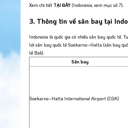
Xem chi tiết
TẠI ĐÂY
(Indonesia, xem mục số 7).
3. Thông tin về sân bay tại Ind
Indonesia là quốc gia có nhiều sân bay quốc tế. 
tới sân bay quốc tế Soekarno–Hatta (sân bay quố
tế Bali).
Sân bay
Soekarno–Hatta International Airport (CGK)