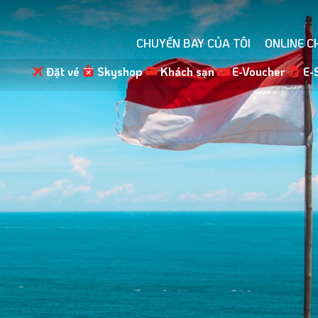
CHUYẾN BAY CỦA TÔI
ONLINE C
Đặt vé
Skyshop
Khách sạn
E-Voucher
E-