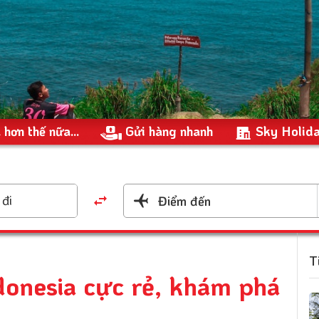
 hơn thế nữa...
Gửi hàng nhanh
Sky Holid
đi
Điểm đến
T
donesia cực rẻ, khám phá