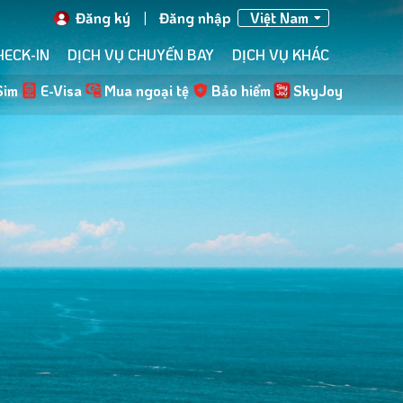
Đăng ký
|
Đăng nhập
Việt Nam
HECK-IN
DỊCH VỤ CHUYẾN BAY
DỊCH VỤ KHÁC
Sim
E-Visa
Mua ngoại tệ
Bảo hiểm
SkyJoy