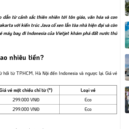
 dẫn từ cảnh sắc thiên nhiên tới tôn giáo, văn hóa và con
arta với kiến trúc Java cổ xen lẫn tòa nhà hiện đại và còn
é máy bay đi Indonesia của Vietjet khám phá đất nước thú
bao nhiêu tiền?
 hồi từ TP.HCM, Hà Nội đến Indonesia và ngược lại. Giá vé
Giá vé một chiều chỉ từ (*)
Loại vé
299.000 VNĐ
Eco
299.000 VNĐ
Eco