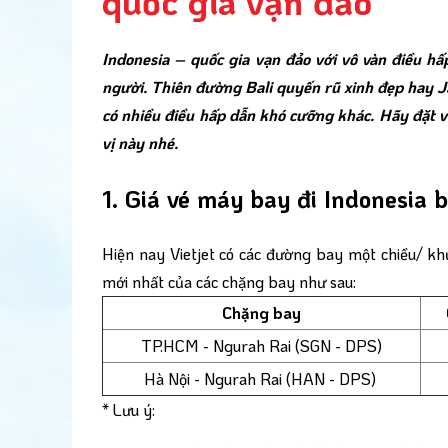
quốc gia vạn đảo
Indonesia – quốc gia vạn đảo với vô vàn điều hấp
người. Thiên đường Bali quyến rũ xinh đẹp hay Jak
có nhiều điều hấp dẫn khó cưỡng khác. Hãy đặt v
vị này nhé.
1. Giá vé máy bay đi Indonesia 
Hiện nay Vietjet có các đường bay một chiều/ khứ
mới nhất của các chặng bay như sau:
Chặng bay
TP.HCM - Ngurah Rai (SGN - DPS)
Hà Nội - Ngurah Rai (HAN - DPS)
* Lưu ý: