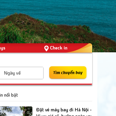
ays
Check in
Ngày về
Tìm chuyến bay
in nổi bật
Đặt vé máy bay đi Hà Nội -
Vi vu giá rẻ, hưởng ngàn ưu