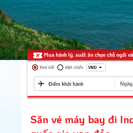
Mua hành lý, suất ăn chọn chỗ ngồi và
VND
Khứ hồi
Một chiều
Ngày 
Điểm khởi hành
Săn vé máy bay đi In