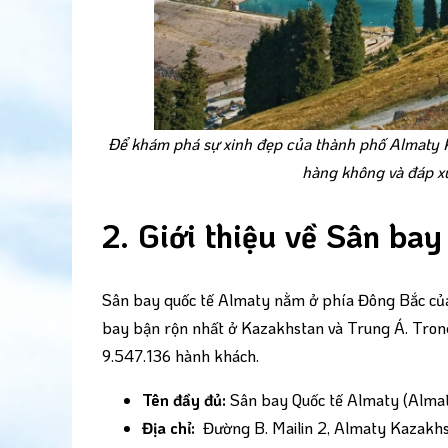
Để khám phá sự xinh đẹp của thành phố Almaty 
hàng không và đáp x
2. Giới thiệu về Sân ba
Sân bay quốc tế Almaty nằm ở phía Đông Bắc của
bay bận rộn nhất ở Kazakhstan và Trung Á. Tron
9.547.136 hành khách.
Tên đầy đủ:
Sân bay Quốc tế Almaty (Almat
Địa chỉ:
Đường B. Mailin 2, Almaty Kazakh