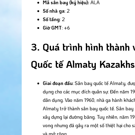
Mã sân bay (ký hiệu):
ALA
Số nhà ga
: 2
Số tầng
: 2
Giờ GMT
: +6
3. Quá trình hình thành 
Quốc tế Almaty Kazakhs
Giai đoạn đầu
: Sân bay quốc tế Almaty, đư
dụng cho các mục đích quân sự. Đến năm 1
dân dụng. Vào năm 1960, nhà ga hành khách
Almaty trở thành sân bay quốc tế. Sân bay 
xây dựng lại đường băng. Tuy nhiên, năm 19
vong nhưng đã gây ra một số thiệt hại cho 
và mở rộng.