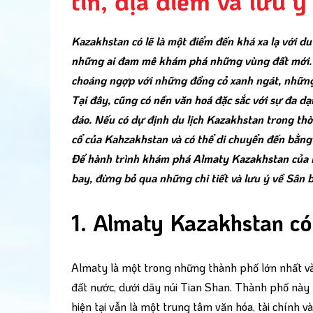
tin, địa điểm và lưu ý
Kazakhstan có lẽ là một điểm đến khá xa lạ với du
những ai đam mê khám phá những vùng đất mới. 
choáng ngợp với những đồng cỏ xanh ngát, những
Tại đây, cũng có nền văn hoá đặc sắc với sự đa dạ
đáo. Nếu có dự định du lịch Kazakhstan trong thờ
cổ của Kahzakhstan và có thể di chuyển đến bằng 
Để hành trình khám phá Almaty Kazakhstan của bạ
bay, đừng bỏ qua những chi tiết và lưu ý về Sân 
1. Almaty Kazakhstan c
Almaty là một trong những thành phố lớn nhất và
đất nước, dưới dãy núi Tian Shan. Thành phố này
hiện tại vẫn là một trung tâm văn hóa, tài chính 