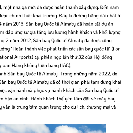
 một nhà ga mới đã được hoàn thành xây dựng. Đến năm
ược chính thức khai trương. Đây là đường băng dài nhất ở
 năm 2013, Sân bay Quốc tế Almaty đã hoàn tất dự án
ằm đáp ứng sự gia tăng lưu lượng hành khách và khối lượng
háng 2 năm 2012, Sân bay Quốc tế Almaty đã được công
hưởng "Hoàn thành việc phát triển các sân bay quốc tế" (For
ional Airports) tại phiên họp lần thứ 32 của Hội đồng
 ban Hàng không Liên bang (IAC),
ành Sân bay Quốc tế Almaty. Trong những năm 2022, do
 Sân bay Quốc tế Almaty đã có thời gian phải tạm dừng khai
i việc vận hành và phục vụ hành khách của Sân bay Quốc tế
ảm bảo an ninh. Hành khách thể yên tâm đặt vé máy bay
 vẫn là trung tâm quan trọng cho du lịch, thương mại và