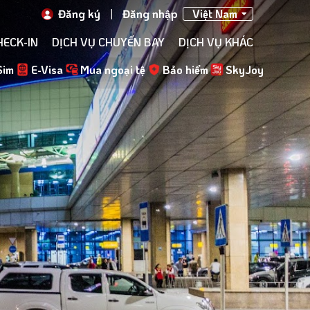
Đăng ký
|
Đăng nhập
Việt Nam
HECK-IN
DỊCH VỤ CHUYẾN BAY
DỊCH VỤ KHÁC
Sim
E-Visa
Mua ngoại tệ
Bảo hiểm
SkyJoy