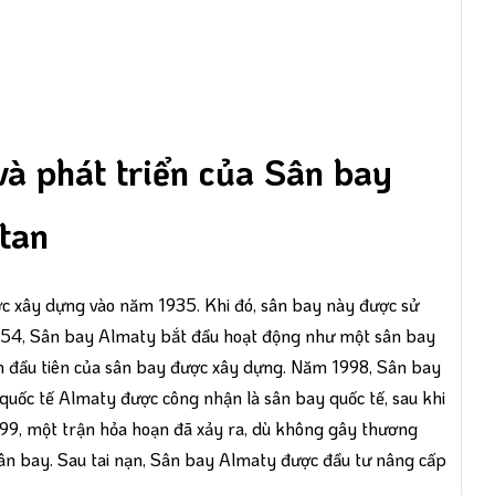
và phát triển của Sân bay
tan
ợc xây dựng vào năm 1935. Khi đó, sân bay này được sử
954, Sân bay Almaty bắt đầu hoạt động như một sân bay
 đầu tiên của sân bay được xây dựng. Năm 1998, Sân bay
quốc tế Almaty được công nhận là sân bay quốc tế, sau khi
99, một trận hỏa hoạn đã xảy ra, dù không gây thương
sân bay. Sau tai nạn, Sân bay Almaty được đầu tư nâng cấp