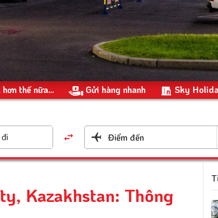
 hơn thế nữa...
Gửi hàng nhanh
Sky Holid
đi
Điểm đến
T
ty, Kazakhstan: Thông