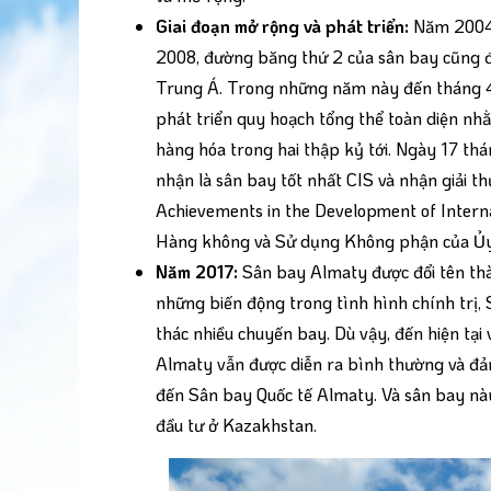
Giai đoạn mở rộng và phát triển:
Năm 2004,
2008, đường băng thứ 2 của sân bay cũng đ
Trung Á. Trong những năm này đến tháng 4
phát triển quy hoạch tổng thể toàn diện nh
hàng hóa trong hai thập kỷ tới. Ngày 17 t
nhận là sân bay tốt nhất CIS và nhận giải t
Achievements in the Development of Internat
Hàng không và Sử dụng Không phận của Ủy
Năm 2017:
Sân bay Almaty được đổi tên th
những biến động trong tình hình chính trị,
thác nhiều chuyến bay. Dù vậy, đến hiện tạ
Almaty vẫn được diễn ra bình thường và đ
đến Sân bay Quốc tế Almaty. Và sân bay này
đầu tư ở Kazakhstan.