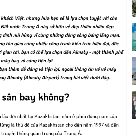
 khách Việt, nhưng hứa hẹn sẽ là lựa chọn tuyệt vời cho
Đất nước Trung Á này sở hữu vẻ đẹp thiên nhiên đẹp
 đỉnh núi hùng vĩ cùng những dòng sông băng lãng mạn.
ng tôn giáo cùng nhiều công trình kiến trúc hiện đại, độc
i gian tới, bạn có thể lựa chọn đến Almaty - một thành phố
máy bay vô cùng tiện lợi.
n thêm dễ dàng và tiện lợi, ngoài thông tin về vé máy
bay Almaty (Almaty Airport) trong bài viết dưới đây.
ó sân bay không?
 lâu đời nhất tại Kazakhstan, nằm ở phía đông nam của
 từng là thủ đô của Kazakhstan cho đến năm 1997 và đến
và truyền thông quan trọng của Trung Á.