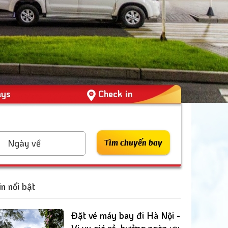
ays
Check in
Ngày về
Tìm chuyến bay
in nổi bật
Đặt vé máy bay đi Hà Nội -
Vi vu giá rẻ, hưởng ngàn ưu