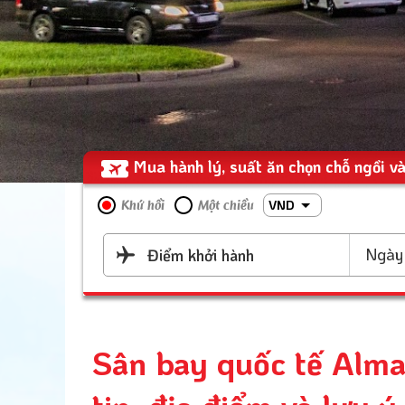
Mua hành lý, suất ăn chọn chỗ ngồi và
VND
Khứ hồi
Một chiều
Ngày 
Điểm khởi hành
Sân bay quốc tế Alma