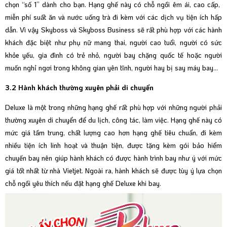
chọn “số 1” dành cho bạn. Hạng ghế này có chỗ ngồi êm ái, cao cấp,
miễn phí suất ăn và nước uống trà đi kèm với các dịch vụ tiện ích hấp
dẫn. Vì vậy Skyboss và Skyboss Business sẽ rất phù hợp với các hành
khách đặc biệt như phụ nữ mang thai, người cao tuổi, người có sức
khỏe yếu, gia đình có trẻ nhỏ, người bay chặng quốc tế hoặc người
muốn nghỉ ngơi trong không gian yên tĩnh, người hay bị say máy bay…
3.2 Hành khách thường xuyên phải di chuyển
Deluxe là một trong những hạng ghế rất phù hợp với những người phải
thường xuyên di chuyển để du lịch, công tác, làm việc. Hạng ghế này có
mức giá tầm trung, chất lượng cao hơn hạng ghế tiêu chuẩn, đi kèm
nhiều tiện ích linh hoạt và thuận tiện, được tặng kèm gói bảo hiểm
chuyến bay nên giúp hành khách có được hành trình bay như ý với mức
giá tốt nhất từ nhà Vietjet. Ngoài ra, hành khách sẽ được tùy ý lựa chọn
chỗ ngồi yêu thích nếu đặt hạng ghế Deluxe khi bay.