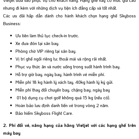
Vietjet đưa vào phục vụ cho khách hàng. Hạng ghế này có mức giá cao
nhưng đi kèm với những dịch vụ tiện ích đẳng cấp và tốt nhất.
Các ưu đãi hấp dẫn dành cho hành khách chọn hạng ghế Skyboss
Business:
Ưu tiên làm thủ tục check-in trước.
Xe đưa đón tại sân bay.
Phòng chờ VIP
riêng tại sân bay.
Vị trí ghế ngồi riêng tư, thoải mái và rộng rãi nhất.
Phục vụ thức ăn và nước uống trong suốt hành trình bay.
Hỗ trợ giờ bay, ngày bay, hành trình vé miễn phí.
Miễn phí 18 kg hành lý xách tay, 40kg hành lý ký gửi.
Miễn phí thay đổi chuyến bay, chặng bay, ngày bay
01 bộ dụng cụ chơi golf không quá 15 kg (nếu có).
Hoàn bảo lưu định danh tiền vé trong vòng 2 năm.
Bảo hiểm
Skyboss Flight Care
.
2. Phí đổi vé, nâng hạng của hãng Vietjet với các hạng ghế trên
máy bay