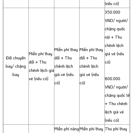
(nếu có)
350.000
VND/ người/
chặng quốc
nội + Thu
chênh lệch
Miễn phí thay
Miễn phí thay
Miễn phí thay
giá vé (nếu
Đổi chuyến
đổi + Thu
đổi + Thu
đổi + Thu
có)
bay/ chặng
chênh lệch
chênh lệch
chênh lệch giá
bay
giá vé (nếu
giá vé (nếu
vé (nếu có)
800.000
có)
có)
VND/ người/
chặng quốc tế
+ Thu chênh
lệch giá vé
(nếu có)
Miễn phí nâng
Miễn phí thay
Thu phí thay