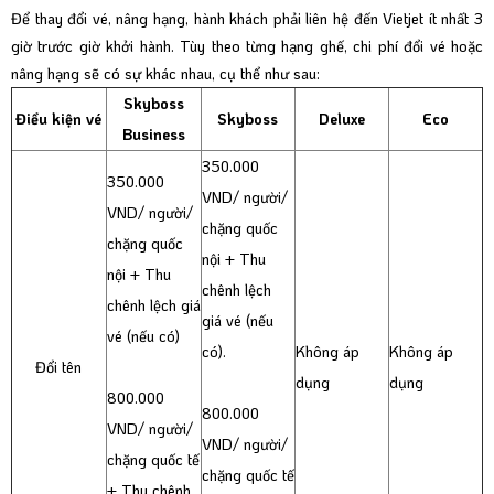
Để thay đổi vé, nâng hạng, hành khách phải liên hệ đến Vietjet ít nhất 3
giờ trước giờ khởi hành. Tùy theo từng hạng ghế, chi phí đổi vé hoặc
nâng hạng sẽ có sự khác nhau, cụ thể như sau:
Skyboss
Điều kiện vé
Skyboss
Deluxe
Eco
Business
350.000
350.000
VND/ người/
VND/ người/
chặng quốc
chặng quốc
nội + Thu
nội + Thu
chênh lệch
chênh lệch giá
giá vé (nếu
vé (nếu có)
có).
Không áp
Không áp
Đổi tên
dụng
dụng
800.000
800.000
VND/ người/
VND/ người/
chặng quốc tế
chặng quốc tế
+ Thu chênh