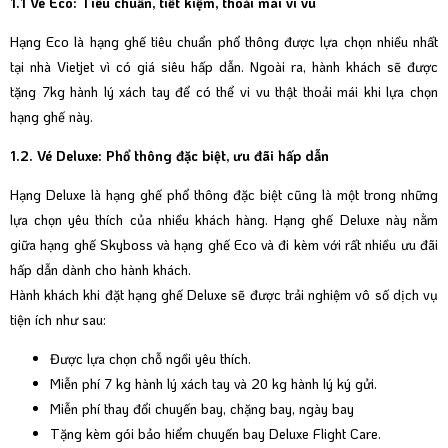
1.1 Vé Eco: Tiêu chuẩn, tiết kiệm, thoải mái vi vu
Hạng Eco là hạng ghế tiêu chuẩn phổ thông được lựa chọn nhiều nhất
tại nhà Vietjet vì có giá siêu hấp dẫn. Ngoài ra, hành khách sẽ được
tặng 7kg hành lý xách tay để có thể vi vu thật thoải mái khi lựa chọn
hạng ghế này.
1.2. Vé Deluxe: Phổ thông đặc biệt, ưu đãi hấp dẫn
Hạng Deluxe là hạng ghế phổ thông đặc biệt cũng là một trong những
lựa chọn yêu thích của nhiều khách hàng. Hạng ghế Deluxe này nằm
giữa hạng ghế Skyboss và hạng ghế Eco và đi kèm với rất nhiều ưu đãi
hấp dẫn dành cho hành khách.
Hành khách khi đặt hạng ghế Deluxe sẽ được trải nghiệm vô số dịch vụ
tiện ích như sau:
Được lựa chọn chỗ ngồi yêu thích.
Miễn phí 7 kg hành lý xách tay và 20 kg hành lý ký gửi.
Miễn phí thay đổi chuyến bay, chặng bay, ngày bay
Tặng kèm gói bảo hiểm chuyến bay Deluxe Flight Care.