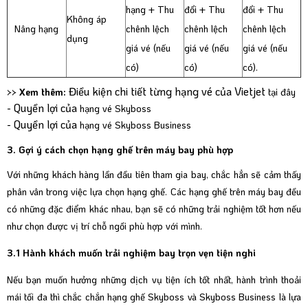
hạng + Thu
đổi + Thu
đổi + Thu
Không áp
Nâng hạng
chênh lệch
chênh lệch
chênh lệch
dụng
giá vé (nếu
giá vé (nếu
giá vé (nếu
có)
có)
có).
Điều kiện chi tiết từng hạng vé của Vietjet
>> Xem thêm:
tại đây
- Quyền lợi của
hạng vé Skyboss
- Quyền lợi của
hạng vé Skyboss Business
3. Gợi ý cách chọn hạng ghế trên máy bay phù hợp
Với những khách hàng lần đầu tiên tham gia bay, chắc hẳn sẽ cảm thấy
phân vân trong việc lựa chọn hạng ghế. Các hạng ghế trên máy bay đều
có những đặc điểm khác nhau, bạn sẽ có những trải nghiệm tốt hơn nếu
như chọn được vị trí chỗ ngồi phù hợp với mình.
3.1 Hành khách muốn trải nghiệm bay trọn vẹn tiện nghi
Nếu bạn muốn hưởng những dịch vụ tiện ích tốt nhất, hành trình thoải
mái tối đa thì chắc chắn hạng ghế Skyboss và Skyboss Business là lựa