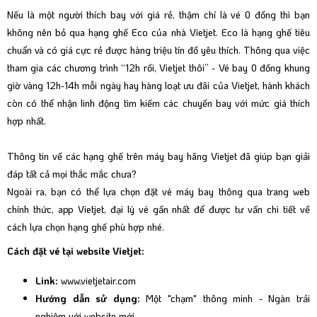
Nếu là một người thích bay với giá rẻ, thậm chí là vé 0 đồng thì bạn
không nên bỏ qua hạng ghế Eco của nhà Vietjet. Eco là hạng ghế tiêu
chuẩn và có giá cực rẻ được hàng triệu tín đồ yêu thích. Thông qua việc
tham gia các chương trình “
12h rồi, Vietjet thôi
” - Vé bay 0 đồng khung
giờ vàng 12h-14h mỗi ngày hay hàng loạt ưu đãi của Vietjet, hành khách
còn có thể nhận linh động tìm kiếm các chuyến bay với mức giá thích
hợp nhất.
Thông tin về các hạng ghế trên máy bay hãng Vietjet đã giúp bạn giải
đáp tất cả mọi thắc mắc chưa?
Ngoài ra, bạn có thể lựa chọn đặt vé máy bay thông qua
trang web
chính thức
, app Vietjet, đại lý vé gần nhất để được tư vấn chi tiết về
cách lựa chọn hạng ghế phù hợp nhé.
Cách đặt vé tại website Vietjet:
Link:
www.vietjetair.com
Hướng dẫn sử dụng:
Một "chạm" thông minh - Ngàn trải
nghiệm với website mới