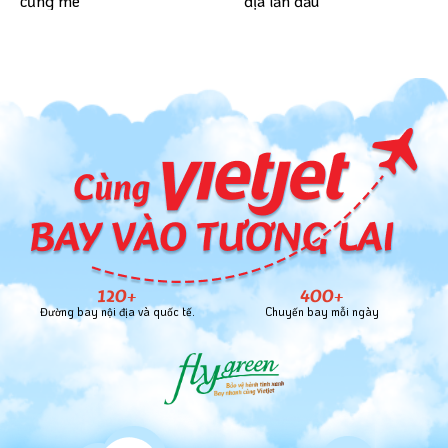
địa lần đầu
cũng mê
120+
400+
Đường bay nội địa và quốc tế.
Chuyến bay mỗi ngày