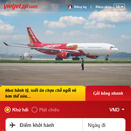
VI
Đăng ký
|
Đăng nhập
Mua hành lý, suất ăn chọn chỗ ngồi và
Gửi hàng nhanh
hơn thế nữa...
VND
Khứ hồi
Một chiều
Ngày đi
Điểm khởi hành