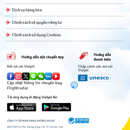
Dịch vụ hàng hóa
Chính sách về quyền riêng tư
Chính sách sử dụng Cookies
Hướng dẫn
Hướng dẫn đặt chuyến bay
thanh toán
Kết nối với Vietjet
Chắp cánh ước mơ với
Vietjet
Cập nhật thông tin chuyến bay
Flightradar
Tải ứng dụng di động Vietjet Air
CÔNG TY CỔ PHẦN HÀNG KHÔNG VIETJET
302/3 Phố Kim Mã, Phường Ngọc Hà, TP. Hà Nội, Việt