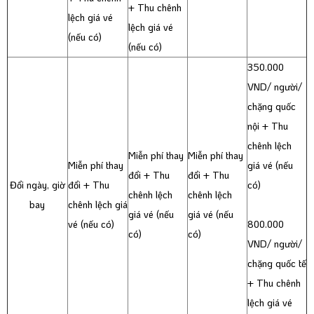
+ Thu chênh
lệch giá vé
lệch giá vé
(nếu có)
(nếu có)
350.000
VND/ người/
chặng quốc
nội + Thu
chênh lệch
Miễn phí thay
Miễn phí thay
Miễn phí thay
giá vé (nếu
đổi + Thu
đổi + Thu
Đổi ngày, giờ
đổi + Thu
có)
chênh lệch
chênh lệch
bay
chênh lệch giá
giá vé (nếu
giá vé (nếu
vé (nếu có)
800.000
có)
có)
VND/ người/
chặng quốc tế
+ Thu chênh
lệch giá vé