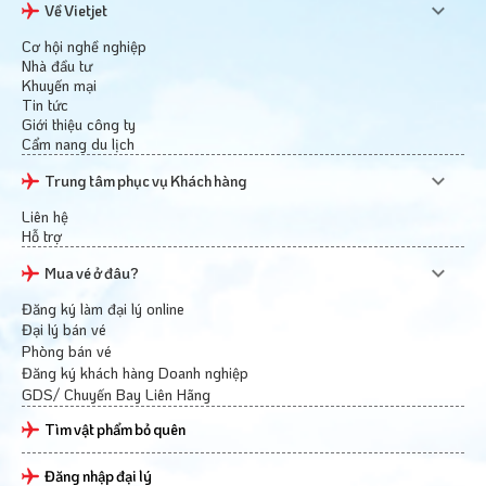
Về Vietjet
Cơ hội nghề nghiệp
Nhà đầu tư
Khuyến mại
Tin tức
Giới thiệu công ty
Cẩm nang du lịch
Trung tâm phục vụ Khách hàng
Liên hệ
Hỗ trợ
Mua vé ở đâu?
Đăng ký làm đại lý online
Đại lý bán vé
Phòng bán vé
Đăng ký khách hàng Doanh nghiệp
GDS/ Chuyến Bay Liên Hãng
Tìm vật phẩm bỏ quên
Đăng nhập đại lý