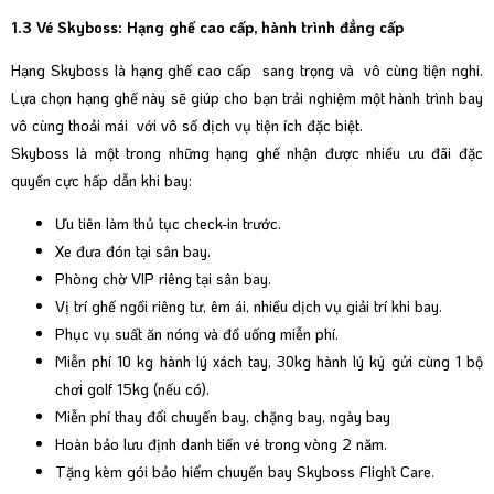
1.3 Vé Skyboss: Hạng ghế cao cấp, hành trình đẳng cấp
Hạng
Skyboss
là hạng ghế cao cấp sang trọng và vô cùng tiện nghi.
Lựa chọn hạng ghế này sẽ giúp cho bạn trải nghiệm một hành trình bay
vô cùng thoải mái với vô số dịch vụ tiện ích đặc biệt.
Skyboss là một trong những hạng ghế nhận được nhiều ưu đãi đặc
quyền cực hấp dẫn khi bay:
Ưu tiên làm thủ tục check-in trước.
Xe đưa đón tại sân bay.
Phòng chờ VIP
riêng tại sân bay.
Vị trí ghế ngồi riêng tư, êm ái, nhiều dịch vụ giải trí khi bay.
Phục vụ suất ăn nóng và đồ uống miễn phí.
Miễn phí 10 kg hành lý xách tay, 30kg hành lý ký gửi cùng 1 bộ
chơi golf 15kg (nếu có).
Miễn phí thay đổi chuyến bay, chặng bay, ngày bay
Hoàn bảo lưu định danh tiền vé trong vòng 2 năm.
Tặng kèm gói bảo hiểm chuyến bay
Skyboss Flight Care
.