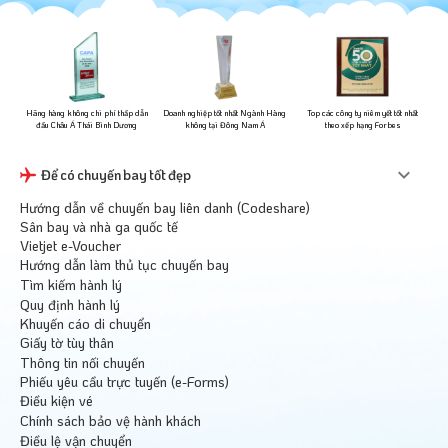
ững
Hãng hàng không chi phí thấp dẫn
Doanh nghiệp tốt nhất Ngành Hàng
Top các công ty niêm yết tốt nhất
đầu Châu Á Thái Bình Dương
không tại Đông Nam Á
theo xếp hạng Forbes
Để có chuyến bay tốt đẹp
Hướng dẫn về chuyến bay liên danh (Codeshare)
Sân bay và nhà ga quốc tế
Vietjet e-Voucher
Hướng dẫn làm thủ tục chuyến bay
Tìm kiếm hành lý
Quy định hành lý
Khuyến cáo di chuyển
Giấy tờ tùy thân
Thông tin nối chuyến
Phiếu yêu cầu trực tuyến (e-Forms)
Điều kiện vé
Chính sách bảo vệ hành khách
Điều lệ vận chuyển