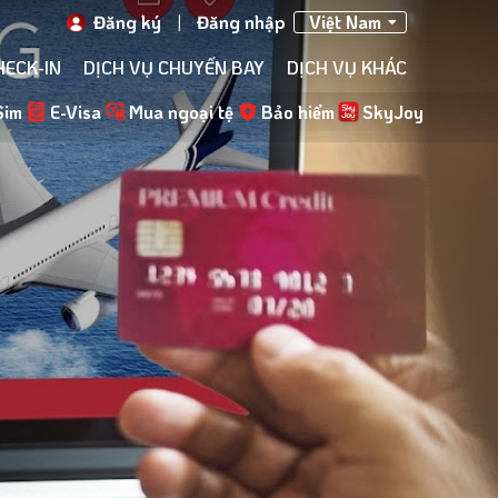
Đăng ký
|
Đăng nhập
Việt Nam
HECK-IN
DỊCH VỤ CHUYẾN BAY
DỊCH VỤ KHÁC
Sim
E-Visa
Mua ngoại tệ
Bảo hiểm
SkyJoy