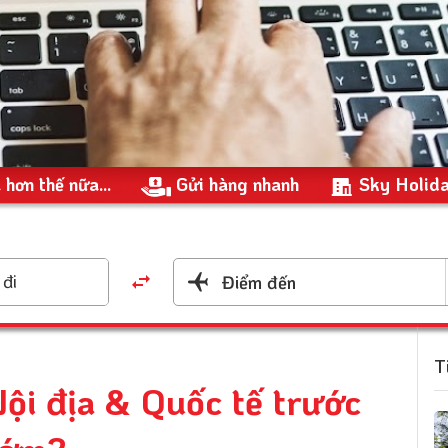
 hơn thế nữa...
Gửi hàng nhanh
Sky Holid
đi
Điểm đến
T
ội địa & Quốc tế trước