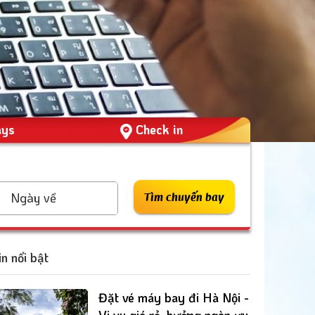
ays
Check in
Ngày về
Tìm chuyến bay
in nổi bật
Đặt vé máy bay đi Hà Nội -
Vi vu giá rẻ, hưởng ngàn ưu