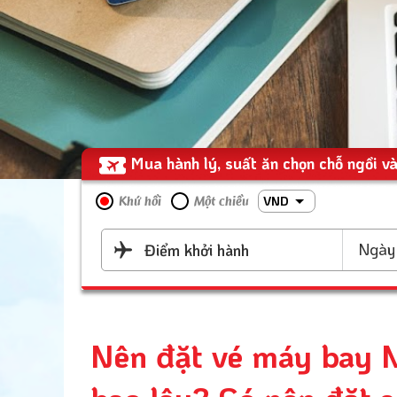
Mua hành lý, suất ăn chọn chỗ ngồi và
VND
Khứ hồi
Một chiều
Ngày 
Điểm khởi hành
Nên đặt vé máy bay N