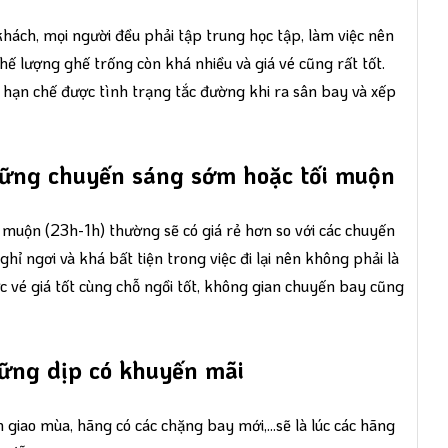
khách, mọi người đều phải tập trung học tập, làm việc nên
ế lượng ghế trống còn khá nhiều và giá vé cũng rất tốt.
ư hạn chế được tình trạng tắc đường khi ra sân bay và xếp
hững chuyến sáng sớm hoặc tối muộn
muộn (23h-1h) thường sẽ có giá rẻ hơn so với các chuyến
hỉ ngơi và khá bất tiện trong việc đi lại nên không phải là
ợc vé giá tốt cùng chỗ ngồi tốt, không gian chuyến bay cũng
hững dịp có khuyến mãi
m giao mùa, hãng có các chặng bay mới,...sẽ là lúc các hãng