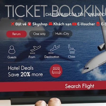
CHUYẾN BAY CỦA TÔI
ONLINE C
Đặt vé
Skyshop
Khách sạn
E-Voucher
E-