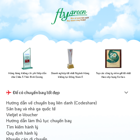
ững
Hãng hàng không chi phí thấp dẫn
Doanh nghiệp tốt nhất Ngành Hàng
Top các công ty niêm yết tốt nhất
đầu Châu Á Thái Bình Dương
không tại Đông Nam Á
theo xếp hạng Forbes
Để có chuyến bay tốt đẹp
Hướng dẫn về chuyến bay liên danh (Codeshare)
Sân bay và nhà ga quốc tế
Vietjet e-Voucher
Hướng dẫn làm thủ tục chuyến bay
Tìm kiếm hành lý
Quy định hành lý
Khuyến cáo di chuyển