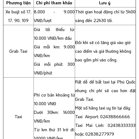
Phương tiện
Chi phí tham khảo
Lưu ý
Xe buýt số 17,
8.000 - 9.000
Thời gian hoạt động chỉ từ 5h00
17, 90, 109
VNĐ/lượt
sáng đến 22h30 tối.
Giá tối thiểu từ:
10.000 VNĐ/km đầu
Đôi khi sẽ có tăng giá vào giờ
Giá mỗi km: 9.000
Grab Taxi
cao điểm và giá thường không
VNĐ/km
bao gồm phí vào cổng.
Giá mỗi phút: 300
VNĐ/phút
Rất dễ để bắt taxi tại Phú Quốc
nhưng chi phí sẽ cao hơn đặt
Phí cơ bản khoảng từ
Grab Taxi.
10.000 VNĐ
Một số hãng taxi uy tín tại đây:
Dưới 30km: 16000
Taxi
Taxi Airport: 02438866666
VNĐ/km
Taxi Mai Linh: 02438333333
Từ km thứ 31 trở đi:
hoặc 02838277979
14000 VNĐ/km