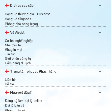
Dịch vụ cao cấp
Hạng vé thương gia - Business
Hạng vé Skyboss
Phòng chờ sang trọng
Về Vietjet
Cơ hội nghề nghiệp
Nhà đầu tư
Khuyến mại
Tin tức
Giới thiệu công ty
Cẩm nang du lịch
Trung tâm phục vụ Khách hàng
Liên hệ
Hỗ trợ
Mua vé ở đâu?
Đăng ký làm đại lý online
Đại lý bán vé
Phòng bán vé