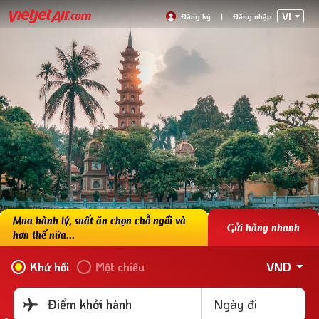
VI
Đăng ký
|
Đăng nhập
Mua hành lý, suất ăn chọn chỗ ngồi và
Gửi hàng nhanh
hơn thế nữa...
VND
Khứ hồi
Một chiều
Ngày đi
Điểm khởi hành