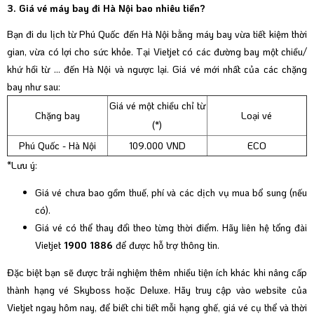
3. Giá vé máy bay đi Hà Nội bao nhiêu tiền?
Bạn đi du lịch từ Phú Quốc đến Hà Nội bằng máy bay vừa tiết kiệm thời
gian, vừa có lợi cho sức khỏe. Tại Vietjet có các đường bay một chiều/
khứ hồi từ … đến Hà Nội và ngược lại. Giá vé mới nhất của các chặng
bay như sau:
Giá vé một chiều chỉ từ
Chặng bay
Loại vé
(*)
Phú Quốc - Hà Nội
109.000 VND
ECO
*Lưu ý:
Giá vé chưa bao gồm thuế, phí và các dịch vụ mua bổ sung (nếu
có).
Giá vé có thể thay đổi theo từng thời điểm. Hãy liên hệ tổng đài
Vietjet
1900 1886
để được hỗ trợ thông tin.
Đặc biệt bạn sẽ được trải nghiệm thêm nhiều tiện ích khác khi nâng cấp
thành hạng vé Skyboss hoặc Deluxe. Hãy truy cập vào website của
Vietjet ngay hôm nay, để biết chi tiết mỗi hạng ghế, giá vé cụ thể và thời