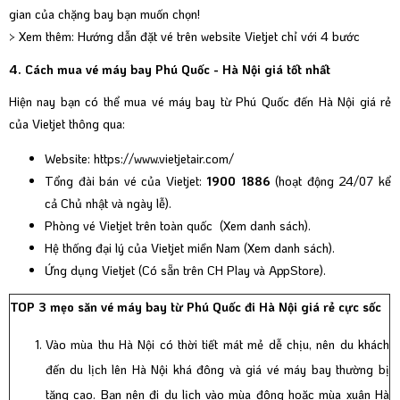
gian của chặng bay bạn muốn chọn!
> Xem thêm:
Hướng dẫn đặt vé trên website Vietjet chỉ với 4 bước
4. Cách mua vé máy bay Phú Quốc - Hà Nội giá tốt nhất
Hiện nay bạn có thể mua vé máy bay từ Phú Quốc đến Hà Nội giá rẻ
của Vietjet thông qua:
Website:
https://www.vietjetair.com/
Tổng đài bán vé của Vietjet:
1900 1886
(hoạt động 24/07 kể
cả Chủ nhật và ngày lễ).
Phòng vé Vietjet trên toàn quốc (
Xem danh sách
).
Hệ thống đại lý của Vietjet miền Nam (
Xem danh sách
).
Ứng dụng Vietjet (Có sẵn trên CH Play và AppStore).
TOP 3 mẹo săn vé máy bay từ Phú Quốc đi Hà Nội giá rẻ cực sốc
Vào mùa thu Hà Nội có thời tiết mát mẻ dễ chịu, nên du khách
đến du lịch lên Hà Nội khá đông và giá vé máy bay thường bị
tăng cao. Bạn nên đi du lịch vào mùa đông hoặc mùa xuân Hà