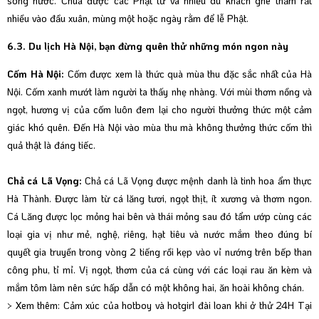
sóng nước. Chùa được các Phật tử và nhiều du khách ghé thăm rất
nhiều vào đầu xuân, mùng một hoặc ngày rằm để lễ Phật.
6.3. Du lịch Hà Nội, bạn đừng quên thử những món ngon này
Cốm Hà Nội:
Cốm được xem là thức quà mùa thu đặc sắc nhất của Hà
Nội. Cốm xanh mướt làm người ta thấy nhẹ nhàng. Với mùi thơm nồng và
ngọt, hương vị của cốm luôn đem lại cho người thưởng thức một cảm
giác khó quên. Đến Hà Nội vào mùa thu mà không thưởng thức cốm thì
quả thật là đáng tiếc.
Chả cá Lã Vọng:
Chả cá Lã Vọng được mệnh danh là tinh hoa ẩm thực
Hà Thành. Được làm từ cá lăng tươi, ngọt thịt, ít xương và thơm ngon.
Cá Lăng được lọc mỏng hai bên và thái mỏng sau đó tẩm ướp cùng các
loại gia vị như mẻ, nghệ, riêng, hạt tiêu và nước mắm theo đúng bí
quyết gia truyền trong vòng 2 tiếng rồi kẹp vào vỉ nướng trên bếp than
công phu, tỉ mỉ. Vị ngọt, thơm của cá cùng với các loại rau ăn kèm và
mắm tôm làm nên sức hấp dẫn có một không hai, ăn hoài không chán.
> Xem thêm:
Cảm xúc của hotboy và hotgirl đài loan khi ở thử 24H Tại