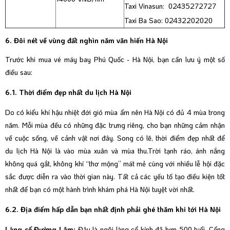
Taxi Vinasun: 02435272727
Taxi Ba Sao: 02432202020
6. Đôi nét về vùng đất nghìn năm văn hiến Hà Nội
Trước khi mua vé máy bay Phú Quốc - Hà Nội, bạn cần lưu ý một số
điều sau:
6.1. Thời điểm đẹp nhất du lịch Hà Nội
Do có kiểu khí hậu nhiệt đới gió mùa ẩm nên Hà Nội có đủ 4 mùa trong
năm. Mỗi mùa đều có những đặc trưng riêng, cho bạn những cảm nhận
về cuộc sống, về cảnh vật nơi đây. Song có lẽ, thời điểm đẹp nhất để
du lịch Hà Nội là vào mùa xuân và mùa thu.Trời tạnh ráo, ánh nắng
không quá gắt, không khí “thơ mộng” mát mẻ cùng với nhiều lễ hội đặc
sắc được diễn ra vào thời gian này. Tất cả các yếu tố tạo điều kiện tốt
nhất để bạn có một hành trình khám phá Hà Nội tuyệt vời nhất.
6.2. Địa điểm hấp dẫn bạn nhất định phải ghé thăm khi tới Hà Nội
Làng cổ Đường Lâm:
Đây là ngôi làng cổ kính đã hơn 500 tuổi. Cổng