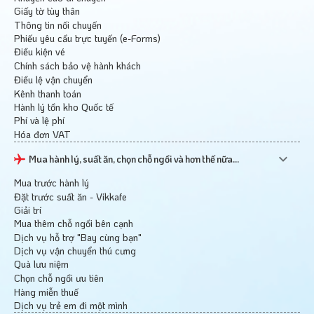
Giấy tờ tùy thân
Thông tin nối chuyến
Phiếu yêu cầu trực tuyến (e-Forms)
Điều kiện vé
Chính sách bảo vệ hành khách
Điều lệ vận chuyển
Kênh thanh toán
Hành lý tồn kho Quốc tế
Phí và lệ phí
Hóa đơn VAT
Mua hành lý, suất ăn, chọn chỗ ngồi và hơn thế nữa...
Mua trước hành lý
Đặt trước suất ăn - Vikkafe
Giải trí
Mua thêm chỗ ngồi bên cạnh
Dịch vụ hỗ trợ "Bay cùng bạn"
Dịch vụ vận chuyển thú cưng
Quà lưu niệm
Chọn chỗ ngồi ưu tiên
Hàng miễn thuế
Dịch vụ trẻ em đi một mình