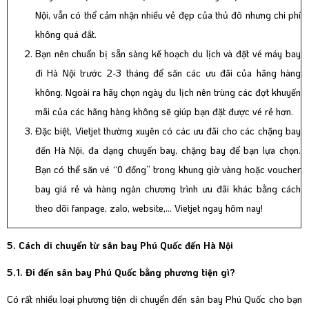
Nội, vẫn có thể cảm nhận nhiều vẻ đẹp của thủ đô nhưng chi phí
không quá đắt.
Bạn nên chuẩn bị sẵn sàng kế hoạch du lịch và đặt vé máy bay
đi Hà Nội trước 2-3 tháng để săn các ưu đãi của hãng hàng
không. Ngoài ra hãy chọn ngày du lịch nên trùng các đợt khuyến
mãi của các hãng hàng không sẽ giúp bạn đặt được vé rẻ hơn.
Đặc biệt, Vietjet thường xuyên có các ưu đãi cho các chặng bay
đến Hà Nội, đa dạng chuyến bay, chặng bay để bạn lựa chọn.
Bạn có thể săn vé “0 đồng” trong khung giờ vàng hoặc voucher
bay giá rẻ và hàng ngàn chương trình ưu đãi khác bằng cách
theo dõi fanpage, zalo, website,... Vietjet ngay hôm nay!
5. Cách di chuyển từ sân bay Phú Quốc đến Hà Nội
5.1. Đi đến sân bay Phú Quốc bằng phương tiện gì?
Có rất nhiều loại phương tiện di chuyển đến sân bay Phú Quốc cho bạn