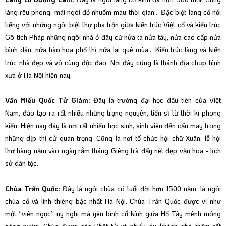
làng rêu phong, mái ngói đỏ nhuốm màu thời gian… Đặc biệt làng cổ nổi
tiếng với những ngôi biệt thự pha trộn giữa kiến trúc Việt cổ và kiến trúc
Gô-tích Pháp những ngôi nhà ở đây cứ nửa ta nửa tây, nửa cao cấp nửa
bình dân, nửa hào hoa phố thị nửa lại quê mùa… Kiến trúc làng và kiến
trúc nhà đẹp và vô cùng độc đáo. Nơi đây cũng là thánh địa chụp hình
xưa ở Hà Nội hiện nay.
Văn Miếu Quốc Tử Giám:
Đây là trường đại học đầu tiên của Việt
Nam, đào tạo ra rất nhiều những trạng nguyên, tiến sĩ từ thời kì phong
kiến. Hiện nay đây là nơi rất nhiều học sinh, sinh viên đến cầu may trong
những dịp thi cử quan trọng. Cũng là nơi tổ chức hội chữ Xuân, lễ hội
thơ hàng năm vào ngày rằm tháng Giêng trà đầy nét đẹp văn hoá - lịch
sử dân tộc.
Chùa Trấn Quốc:
Đây là ngôi chùa có tuổi đời hơn 1500 năm, là ngôi
chùa cổ và linh thiêng bậc nhất Hà Nội. Chùa Trấn Quốc được ví như
một “viên ngọc” uy nghi mà yên bình cổ kính giữa Hồ Tây mênh mông