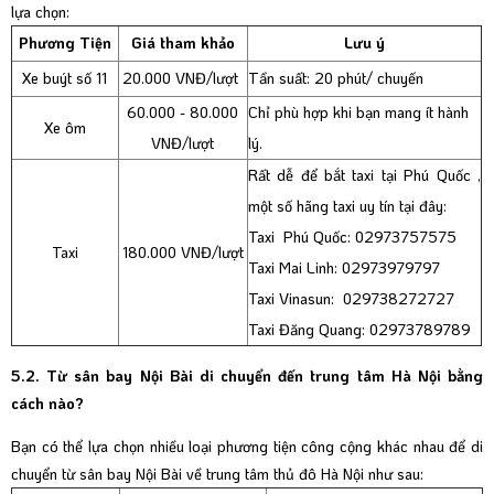
lựa chọn:
Phương Tiện
Giá tham khảo
Lưu ý
Xe buýt số 11
20.000 VNĐ/lượt
Tần suất: 20 phút/ chuyến
60.000 - 80.000
Chỉ phù hợp khi bạn mang ít hành
Xe ôm
VNĐ/lượt
lý.
Rất dễ để bắt taxi tại Phú Quốc ,
một số hãng taxi uy tín tại đây:
Taxi Phú Quốc: 02973757575
Taxi
180.000 VNĐ/lượt
Taxi Mai Linh: 02973979797
Taxi Vinasun: 029738272727
Taxi Đăng Quang: 02973789789
5.2. Từ sân bay Nội Bài di chuyển đến trung tâm Hà Nội bằng
cách nào?
Bạn có thể lựa chọn nhiều loại phương tiện công cộng khác nhau để di
chuyển từ sân bay Nội Bài về trung tâm thủ đô Hà Nội như sau: