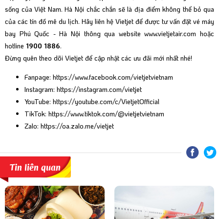
sống của Việt Nam. Hà Nội chắc chắn sẽ là địa điểm không thể bỏ qua
của các tín đồ mê du lịch. Hãy liên hệ Vietjet để được tư vấn đặt vé máy
bay Phú Quốc - Hà Nội thông qua website
www.vietjetair.com
hoặc
hotline
1900 1886
.
Đừng quên theo dõi Vietjet để cập nhật các ưu đãi mới nhất nhé!
Fanpage:
https://www.facebook.com/vietjetvietnam
Instagram:
https://instagram.com/vietjet
YouTube:
https://youtube.com/c/VietjetOfficial
TikTok:
https://www.tiktok.com/@vietjetvietnam
Zalo:
https://oa.zalo.me/vietjet
Tin liên quan