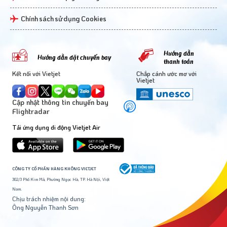
Chính sách sử dụng Cookies
Hướng dẫn
Hướng dẫn đặt chuyến bay
thanh toán
Kết nối với Vietjet
Chắp cánh ước mơ với
Vietjet
Cập nhật thông tin chuyến bay
Flightradar
Tải ứng dụng di động Vietjet Air
CÔNG TY CỔ PHẦN HÀNG KHÔNG VIETJET
302/3 Phố Kim Mã, Phường Ngọc Hà, TP. Hà Nội, Việt
Nam.
Chịu trách nhiệm nội dung:
Ông Nguyễn Thanh Sơn