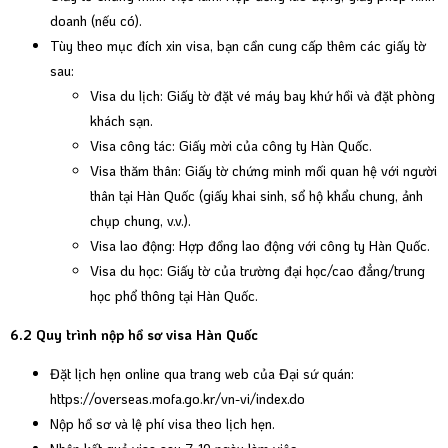
doanh (nếu có).
Tùy theo mục đích xin visa, bạn cần cung cấp thêm các giấy tờ
sau:
Visa du lịch: Giấy tờ đặt vé máy bay khứ hồi và đặt phòng
khách sạn.
Visa công tác: Giấy mời của công ty Hàn Quốc.
Visa thăm thân: Giấy tờ chứng minh mối quan hệ với người
thân tại Hàn Quốc (giấy khai sinh, sổ hộ khẩu chung, ảnh
chụp chung, v.v.).
Visa lao động: Hợp đồng lao động với công ty Hàn Quốc.
Visa du học: Giấy tờ của trường đại học/cao đẳng/trung
học phổ thông tại Hàn Quốc.
6.2 Quy trình nộp hồ sơ visa Hàn Quốc
Đặt lịch hẹn online qua trang web của Đại sứ quán:
https://overseas.mofa.go.kr/vn-vi/index.do
Nộp hồ sơ và lệ phí visa theo lịch hẹn.