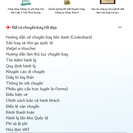
ững
Hãng hàng không chi phí thấp dẫn
Doanh nghiệp tốt nhất Ngành Hàng
Top các công ty niêm yết tốt nhất
đầu Châu Á Thái Bình Dương
không tại Đông Nam Á
theo xếp hạng Forbes
Để có chuyến bay tốt đẹp
Hướng dẫn về chuyến bay liên danh (Codeshare)
Sân bay và nhà ga quốc tế
Vietjet e-Voucher
Hướng dẫn làm thủ tục chuyến bay
Tìm kiếm hành lý
Quy định hành lý
Khuyến cáo di chuyển
Giấy tờ tùy thân
Thông tin nối chuyến
Phiếu yêu cầu trực tuyến (e-Forms)
Điều kiện vé
Chính sách bảo vệ hành khách
Điều lệ vận chuyển
Kênh thanh toán
Hành lý tồn kho Quốc tế
Phí và lệ phí
Hóa đơn VAT