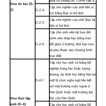
phải có chứng chỉ TOPIK cấp 4.
Visa du học (D-
Cấp cho nghiên cứu sinh tiến sĩ
2)
D-2-4
(có bằng thạc sĩ trở lên).
Cấp cho nghiên cứu sinh (học hệ
D-2-5
tiến sĩ trở lên).
Cấp cho sinh viên hệ trao đổi
(sinh viên nhận học bổng trao
D-2-6
đổi giữa 2 trường, thời hạn visa
sẽ phụ thuộc vào chương trình
trao đổi).
Cấp cho học sinh có bằng tốt
nghiệp trung học hoặc tương
đương, dự định học tiếng Hàn tại
D-4-1
một tổ chức ngôn ngữ liên kết
với một trường nước ngoài ở
Hàn Quốc hoặc một trường đại
học của Hàn Quốc.
Visa thực tập
sinh (D-4)
Cấp cho học sinh có bằng tốt