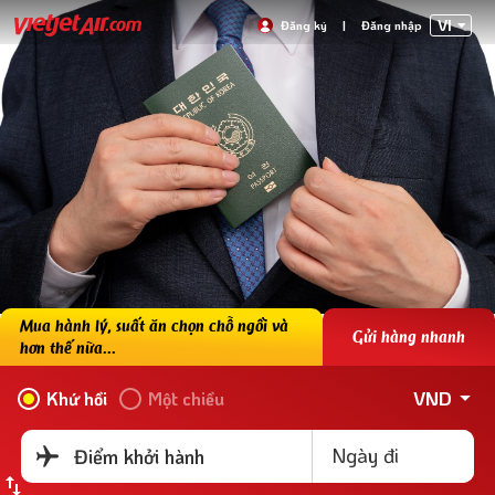
VI
Đăng ký
|
Đăng nhập
Mua hành lý, suất ăn chọn chỗ ngồi và
Gửi hàng nhanh
hơn thế nữa...
VND
Khứ hồi
Một chiều
Ngày đi
Điểm khởi hành