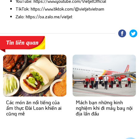
YouTube:
https://www.youtube.com/VietjetOfficial
TikTok:
https://www.tiktok.com/@vietjetvietnam
Zalo:
https://oa.zalo.me/vietjet
Tin liên quan
Mách bạn những kinh
Các món ăn nổi tiếng của
nghiệm khi đi máy bay nội
ẩm thực Đài Loan khiến ai
địa lần đầu
cũng mê