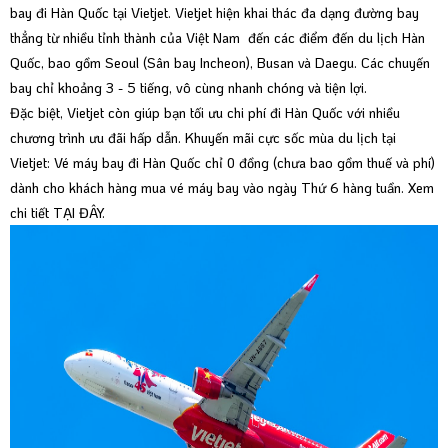
bay đi Hàn Quốc tại Vietjet. Vietjet hiện khai thác đa dạng đường bay
thẳng từ nhiều tỉnh thành của Việt Nam đến các điểm đến du lịch Hàn
Quốc, bao gồm
Seoul (Sân bay Incheon)
,
Busan
và
Daegu
. Các chuyến
bay chỉ khoảng 3 - 5 tiếng, vô cùng nhanh chóng và tiện lợi.
Đặc biệt, Vietjet còn giúp bạn tối ưu chi phí đi Hàn Quốc với nhiều
chương trình ưu đãi hấp dẫn. Khuyến mãi cực sốc mùa du lịch tại
Vietjet: Vé máy bay đi Hàn Quốc chỉ 0 đồng (chưa bao gồm thuế và phí)
dành cho khách hàng mua vé máy bay vào ngày Thứ 6 hàng tuần. Xem
chi tiết
TẠI ĐÂY.