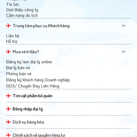
Tin tức
Giới thiệu công ty
Cẩm nang du lịch
Trung tâm phục vụ Khách hàng
Liên hệ
Hỗ trợ
Mua vé ở đâu?
Đăng ký làm đại lý online
Đại lý bán vé
Phòng bán vé
Đăng ký khách hàng Doanh nghiệp
GDS/ Chuyến Bay Liên Hãng
Tìm vật phẩm bỏ quên
Đăng nhập đại lý
Dịch vụ hàng hóa
Chính sách về quyền riêng tư