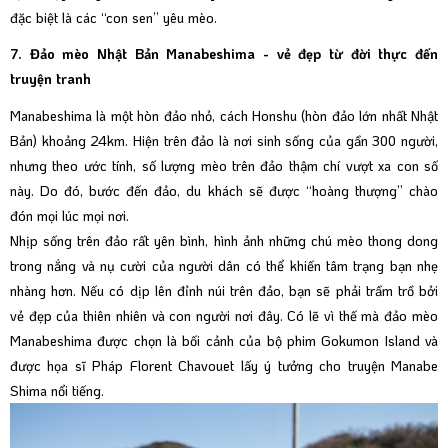
đặc biệt là các “con sen” yêu mèo.
7. Đảo mèo Nhật Bản Manabeshima - vẻ đẹp từ đời thực đến
truyện tranh
Manabeshima là một hòn đảo nhỏ, cách Honshu (hòn đảo lớn nhất Nhật
Bản) khoảng 24km. Hiện trên đảo là nơi sinh sống của gần 300 người,
nhưng theo ước tính, số lượng mèo trên đảo thậm chí vượt xa con số
này. Do đó, bước đến đảo, du khách sẽ được “hoàng thượng” chào
đón mọi lúc mọi nơi.
Nhịp sống trên đảo rất yên bình, hình ảnh những chú mèo thong dong
trong nắng và nụ cười của người dân có thể khiến tâm trạng bạn nhẹ
nhàng hơn. Nếu có dịp lên đỉnh núi trên đảo, bạn sẽ phải trầm trồ bởi
vẻ đẹp của thiên nhiên và con người nơi đây. Có lẽ vì thế mà đảo mèo
Manabeshima được chọn là bối cảnh của bộ phim Gokumon Island và
được họa sĩ Pháp Florent Chavouet lấy ý tưởng cho truyện Manabe
Shima nổi tiếng.