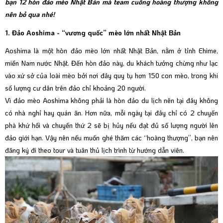
bạn 12 hòn đảo mèo Nhật Bản mà team cuồng hoàng thượng không
nên bỏ qua nhé!
1. Đảo Aoshima - “vương quốc” mèo lớn nhất Nhật Bản
Aoshima là một hòn đảo mèo lớn nhất Nhật Bản, nằm ở tỉnh Ehime,
miền Nam nước Nhật. Đến hòn đảo này, du khách tưởng chừng như lạc
vào xứ sở của loài mèo bởi nơi đây quy tụ hơn 150 con mèo, trong khi
số lượng cư dân trên đảo chỉ khoảng 20 người.
Vì đảo mèo Aoshima không phải là hòn đảo du lịch nên tại đây không
có nhà nghỉ hay quán ăn. Hơn nữa, mỗi ngày tại đây chỉ có 2 chuyến
phà khứ hồi và chuyến thứ 2 sẽ bị hủy nếu đạt đủ số lượng người lên
đảo giới hạn. Vậy nên nếu muốn ghé thăm các “hoàng thượng”, bạn nên
đăng ký đi theo tour và tuân thủ lịch trình từ hướng dẫn viên.