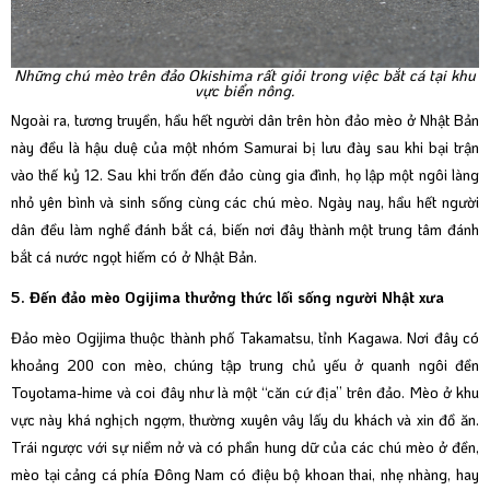
Những chú mèo trên đảo Okishima rất giỏi trong việc bắt cá tại khu
vực biển nông.
Ngoài ra, tương truyền, hầu hết người dân trên hòn đảo mèo ở Nhật Bản
này đều là hậu duệ của một nhóm Samurai bị lưu đày sau khi bại trận
vào thế kỷ 12. Sau khi trốn đến đảo cùng gia đình, họ lập một ngôi làng
nhỏ yên bình và sinh sống cùng các chú mèo. Ngày nay, hầu hết người
dân đều làm nghề đánh bắt cá, biến nơi đây thành một trung tâm đánh
bắt cá nước ngọt hiếm có ở Nhật Bản.
5. Đến đảo mèo Ogijima thưởng thức lối sống người Nhật xưa
Đảo mèo Ogijima thuộc thành phố Takamatsu, tỉnh Kagawa. Nơi đây có
khoảng 200 con mèo, chúng tập trung chủ yếu ở quanh ngôi đền
Toyotama-hime và coi đây như là một “căn cứ địa” trên đảo. Mèo ở khu
vực này khá nghịch ngợm, thường xuyên vây lấy du khách và xin đồ ăn.
Trái ngược với sự niềm nở và có phần hung dữ của các chú mèo ở đền,
mèo tại cảng cá phía Đông Nam có điệu bộ khoan thai, nhẹ nhàng, hay