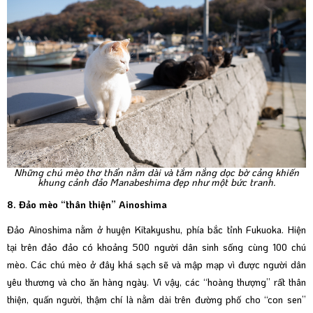
Những chú mèo thơ thẩn nằm dài và tắm nắng dọc bờ cảng khiến
khung cảnh đảo Manabeshima đẹp như một bức tranh.
8. Đảo mèo “thân thiện” Ainoshima
Đảo Ainoshima nằm ở huyện Kitakyushu, phía bắc tỉnh Fukuoka. Hiện
tại trên đảo đảo có khoảng 500 người dân sinh sống cùng 100 chú
mèo. Các chú mèo ở đây khá sạch sẽ và mập mạp vì được người dân
yêu thương và cho ăn hàng ngày. Vì vậy, các “hoàng thượng” rất thân
thiện, quấn người, thậm chí là nằm dài trên đường phố cho “con sen”