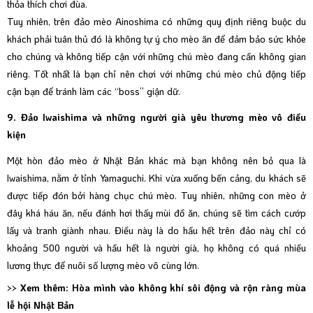
thỏa thích chơi đùa.
Tuy nhiên, trên đảo mèo Ainoshima có những quy định riêng buộc du
khách phải tuân thủ đó là không tự ý cho mèo ăn để đảm bảo sức khỏe
cho chúng và không tiếp cận với những chú mèo đang cần không gian
riêng. Tốt nhất là bạn chỉ nên chơi với những chú mèo chủ động tiếp
cận bạn để tránh làm các “boss” giận dữ.
9. Đảo Iwaishima và những người già yêu thương mèo vô điều
kiện
Một hòn đảo mèo ở Nhật Bản khác mà bạn không nên bỏ qua là
Iwaishima, nằm ở tỉnh Yamaguchi. Khi vừa xuống bến cảng, du khách sẽ
được tiếp đón bởi hàng chục chú mèo. Tuy nhiên, những con mèo ở
đây khá háu ăn, nếu đánh hơi thấy mùi đồ ăn, chúng sẽ tìm cách cướp
lấy và tranh giành nhau. Điều này là do hầu hết trên đảo này chỉ có
khoảng 500 người và hầu hết là người già, họ không có quá nhiều
lương thực để nuôi số lượng mèo vô cùng lớn.
>> Xem thêm:
Hòa mình vào không khí sôi động và rộn ràng mùa
lễ hội Nhật Bản