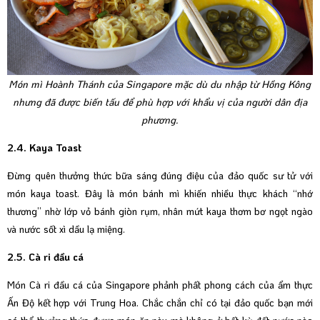
Món mì Hoành Thánh của Singapore mặc dù du nhập từ Hồng Kông
nhưng đã được biến tấu để phù hợp với khẩu vị của người dân địa
phương.
2.4. Kaya Toast
Đừng quên thưởng thức bữa sáng đúng điệu của đảo quốc sư tử với
món kaya toast. Đây là món bánh mì khiến nhiều thực khách “nhớ
thương” nhờ lớp vỏ bánh giòn rụm, nhân mứt kaya thơm bơ ngọt ngào
và nước sốt xì dầu lạ miệng.
2.5. Cà ri đầu cá
Món Cà ri đầu cá của Singapore phảnh phất phong cách của ẩm thực
Ấn Độ kết hợp với Trung Hoa. Chắc chắn chỉ có tại đảo quốc bạn mới