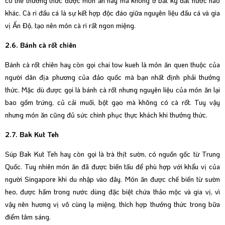
có thể thưởng thức được món ăn này mà không ở bất kỳ đất nước nào
khác. Cà ri đầu cá là sự kết hợp độc đáo giữa nguyên liệu đầu cá và gia
vị Ấn Độ, tạo nên món cà ri rất ngon miệng.
2.6. Bánh cà rốt chiên
Bánh cà rốt chiên hay còn gọi chai tow kueh là món ăn quen thuộc của
người dân địa phương của đảo quốc mà bạn nhất định phải thưởng
thức. Mặc dù được gọi là bánh cà rốt nhưng nguyên liệu của món ăn lại
bao gồm trứng, củ cải muối, bột gạo mà không có cà rốt. Tuy vậy
nhưng món ăn cũng đủ sức chinh phục thực khách khi thưởng thức.
2.7. Bak Kut Teh
Súp Bak Kut Teh hay còn gọi là trà thịt sườn, có nguồn gốc từ Trung
Quốc. Tuy nhiên món ăn đã được biến tấu để phù hợp với khẩu vị của
người Singapore khi du nhập vào đây. Món ăn được chế biến từ sườn
heo, được hầm trong nước dùng đặc biệt chứa thảo mộc và gia vị, vì
vậy nên hương vị vô cùng lạ miệng, thích hợp thưởng thức trong bữa
điểm tâm sáng.