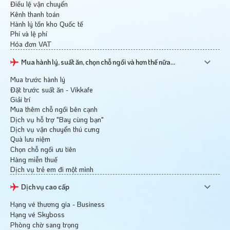
Điều lệ vận chuyển
Kênh thanh toán
Hành lý tồn kho Quốc tế
Phí và lệ phí
Hóa đơn VAT
Mua hành lý, suất ăn, chọn chỗ ngồi và hơn thế nữa...
Mua trước hành lý
Đặt trước suất ăn - Vikkafe
Giải trí
Mua thêm chỗ ngồi bên cạnh
Dịch vụ hỗ trợ "Bay cùng bạn"
Dịch vụ vận chuyển thú cưng
Quà lưu niệm
Chọn chỗ ngồi ưu tiên
Hàng miễn thuế
Dịch vụ trẻ em đi một mình
Dịch vụ cao cấp
Hạng vé thương gia - Business
Hạng vé Skyboss
Phòng chờ sang trọng