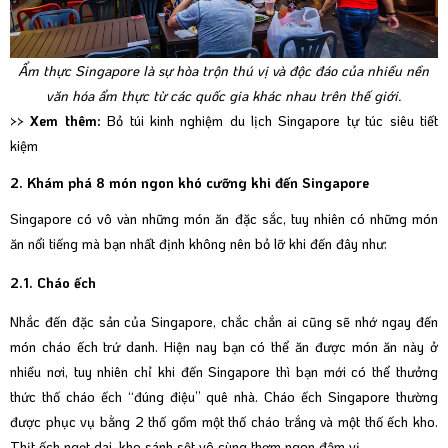
Ẩm thực Singapore là sự hòa trộn thú vị và độc đáo của nhiều nền
văn hóa ẩm thực từ các quốc gia khác nhau trên thế giới.
>> Xem thêm:
Bỏ túi kinh nghiệm du lịch Singapore tự túc siêu tiết
kiệm
2. Khám phá 8 món ngon khó cưỡng khi đến Singapore
Singapore có vô vàn những món ăn đặc sắc, tuy nhiên có những món
ăn nổi tiếng mà bạn nhất định không nên bỏ lỡ khi đến đây như:
2.1. Cháo ếch
Nhắc đến đặc sản của Singapore, chắc chắn ai cũng sẽ nhớ ngay đến
món cháo ếch trứ danh. Hiện nay bạn có thể ăn được món ăn này ở
nhiều nơi, tuy nhiên chỉ khi đến Singapore thì bạn mới có thể thưởng
thức thố cháo ếch “đúng điệu” quê nhà. Cháo ếch Singapore thường
được phục vụ bằng 2 thố gồm một thố cháo trắng và một thố ếch kho.
Thịt ếch ngọt dai, kho sánh sệt vô cùng thơm ngon đậm vị.