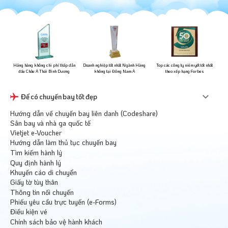
ững
Hãng hàng không chi phí thấp dẫn
Doanh nghiệp tốt nhất Ngành Hàng
Top các công ty niêm yết tốt nhất
đầu Châu Á Thái Bình Dương
không tại Đông Nam Á
theo xếp hạng Forbes
Để có chuyến bay tốt đẹp
Hướng dẫn về chuyến bay liên danh (Codeshare)
Sân bay và nhà ga quốc tế
Vietjet e-Voucher
Hướng dẫn làm thủ tục chuyến bay
Tìm kiếm hành lý
Quy định hành lý
Khuyến cáo di chuyển
Giấy tờ tùy thân
Thông tin nối chuyến
Phiếu yêu cầu trực tuyến (e-Forms)
Điều kiện vé
Chính sách bảo vệ hành khách