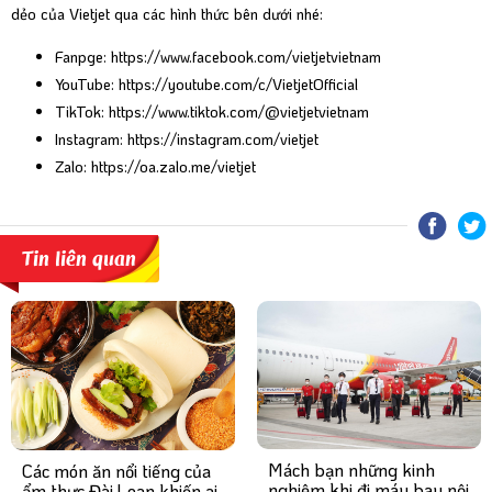
dẻo của Vietjet qua các hình thức bên dưới nhé:
Fanpge:
https://www.facebook.com/vietjetvietnam
YouTube:
https://youtube.com/c/VietjetOfficial
TikTok:
https://www.tiktok.com/@vietjetvietnam
Instagram:
https://instagram.com/vietjet
Zalo:
https://oa.zalo.me/vietjet
Tin liên quan
Mách bạn những kinh
Các món ăn nổi tiếng của
nghiệm khi đi máy bay nội
ẩm thực Đài Loan khiến ai