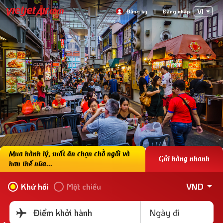
VI
Đăng ký
|
Đăng nhập
Mua hành lý, suất ăn chọn chỗ ngồi và
Gửi hàng nhanh
hơn thế nữa...
VND
Khứ hồi
Một chiều
Ngày đi
Điểm khởi hành