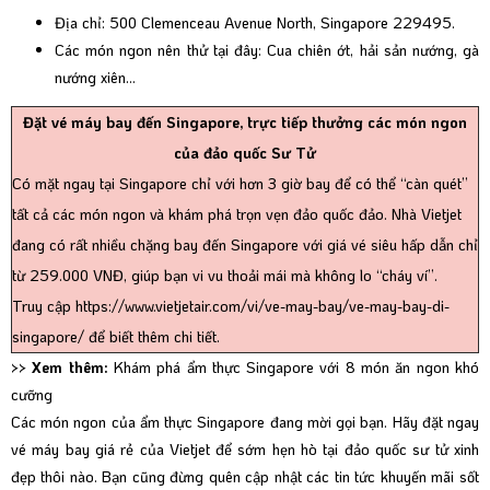
Địa chỉ: 500 Clemenceau Avenue North, Singapore 229495.
Các món ngon nên thử tại đây: Cua chiên ớt, hải sản nướng, gà
nướng xiên…
Đặt vé máy bay đến Singapore, trực tiếp thưởng các món ngon
của đảo quốc Sư Tử
Có mặt ngay tại Singapore chỉ với hơn 3 giờ bay để có thể “càn quét”
tất cả các món ngon và khám phá trọn vẹn đảo quốc đảo. Nhà Vietjet
đang có rất nhiều chặng bay đến Singapore với giá vé siêu hấp dẫn chỉ
từ 259.000 VNĐ, giúp bạn vi vu thoải mái mà không lo “cháy ví”.
Truy cập
https://www.vietjetair.com/vi/ve-may-bay/ve-may-bay-di-
singapore/
để biết thêm chi tiết.
>> Xem thêm:
Khám phá ẩm thực Singapore với 8 món ăn ngon khó
cưỡng
Các món ngon của ẩm thực Singapore đang mời gọi bạn. Hãy đặt ngay
vé máy bay giá rẻ của Vietjet để sớm hẹn hò tại đảo quốc sư tử xinh
đẹp thôi nào. Bạn cũng đừng quên cập nhật các tin tức khuyến mãi sốt