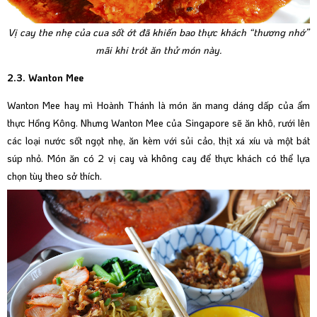
Vị cay the nhẹ của cua sốt ớt đã khiến bao thực khách “thương nhớ”
mãi khi trót ăn thử món này.
2.3. Wanton Mee
Wanton Mee hay mì Hoành Thánh là món ăn mang dáng dấp của ẩm
thực Hồng Kông. Nhưng Wanton Mee của Singapore sẽ ăn khô, rưới lên
các loại nước sốt ngọt nhẹ, ăn kèm với sủi cảo, thịt xá xíu và một bát
súp nhỏ. Món ăn có 2 vị cay và không cay để thực khách có thể lựa
chọn tùy theo sở thích.