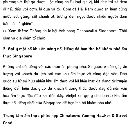
phương với thịt gà được luộc cùng nhiều loại gia vị, khi chín tới sẽ đem
đi nấu tiếp với cơm, lá dứa và tỏi. Cơm gà Hải Nam được ăn kèm cùng
nước sốt gừng, sốt chanh ớt, tương đen ngọt được nhiều người đảm
bảo “ăn là ghiền”.
>> Xem thêm:
Thông tin lễ hội Ánh sáng Deepavali ở Singapore: Thời
gian và địa điểm tổ chức
3. Gợi ý một số khu ăn uống nổi tiếng để bạn tha hồ khám phá ẩm
thực Singapore
Không chỉ nổi tiếng với các món ăn phong phú, Singapore còn gây ấn
tượng với khách du lịch bởi các khu ẩm thực vô cùng đặc sắc. Đảo
quốc sư tử sở hữu nhiều khu ẩm thực với lối kiến trúc đa dạng từ truyền
thống đến hiện đại, giúp du khách thưởng thức được đầy đủ nền văn
hóa ẩm thực độc đáo khi đến đây. Vietjet xin gợi ý cho bạn 5 khu ẩm
thực nổi tiếng nhất của Singapore để bạn tha hồ khám phá nhé.
Trung tâm ẩm thực phức hợp Chinatown: Yummy Hawker & Street
Food