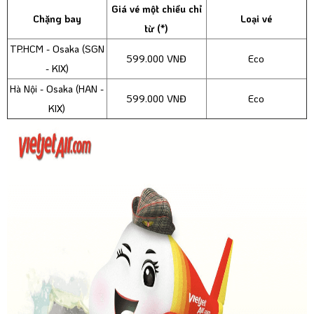
Giá vé một chiều chỉ
Chặng bay
Loại vé
từ (*)
TP.HCM - Osaka (SGN
599.000 VNĐ
Eco
- KIX)
Hà Nội - Osaka (HAN -
599.000 VNĐ
Eco
KIX)