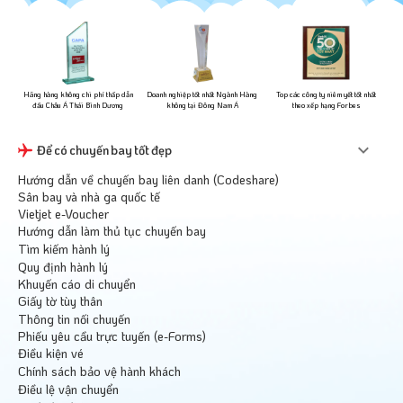
ững
Hãng hàng không chi phí thấp dẫn
Doanh nghiệp tốt nhất Ngành Hàng
Top các công ty niêm yết tốt nhất
đầu Châu Á Thái Bình Dương
không tại Đông Nam Á
theo xếp hạng Forbes
Để có chuyến bay tốt đẹp
Hướng dẫn về chuyến bay liên danh (Codeshare)
Sân bay và nhà ga quốc tế
Vietjet e-Voucher
Hướng dẫn làm thủ tục chuyến bay
Tìm kiếm hành lý
Quy định hành lý
Khuyến cáo di chuyển
Giấy tờ tùy thân
Thông tin nối chuyến
Phiếu yêu cầu trực tuyến (e-Forms)
Điều kiện vé
Chính sách bảo vệ hành khách
Điều lệ vận chuyển