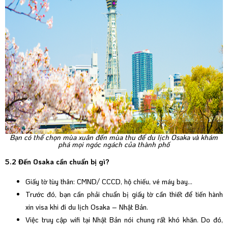
Bạn có thể chọn mùa xuân đến mùa thu để du lịch Osaka và khám
phá mọi ngóc ngách của thành phố
5.2 Đến Osaka cần chuẩn bị gì?
Giấy tờ tùy thân: CMND/ CCCD, hộ chiếu, vé máy bay…
Trước đó, bạn cần phải chuẩn bị giấy tờ cần thiết để tiến hành
xin visa khi đi du lịch Osaka – Nhật Bản.
Việc truy cập wifi tại Nhật Bản nói chung rất khó khăn. Do đó,