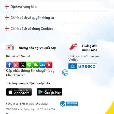
Dịch vụ hàng hóa
Chính sách về quyền riêng tư
Chính sách sử dụng Cookies
Hướng dẫn
Hướng dẫn đặt chuyến bay
thanh toán
Kết nối với Vietjet
Chắp cánh ước mơ với
Vietjet
Cập nhật thông tin chuyến bay
Flightradar
Tải ứng dụng di động Vietjet Air
CÔNG TY CỔ PHẦN HÀNG KHÔNG VIETJET
302/3 Phố Kim Mã, Phường Ngọc Hà, TP. Hà Nội, Việt
Nam.