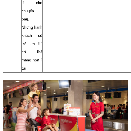
lít cho
chuyến
bay.
Những hành
khách có
trẻ em thì
có thể
mang hơn 1
túi.