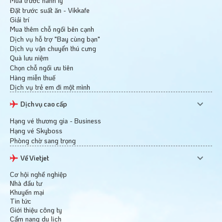
Mua trước hành lý
Đặt trước suất ăn - Vikkafe
Giải trí
Mua thêm chỗ ngồi bên cạnh
Dịch vụ hỗ trợ "Bay cùng bạn"
Dịch vụ vận chuyển thú cưng
Quà lưu niệm
Chọn chỗ ngồi ưu tiên
Hàng miễn thuế
Dịch vụ trẻ em đi một mình
Dịch vụ cao cấp
Hạng vé thương gia - Business
Hạng vé Skyboss
Phòng chờ sang trọng
Về Vietjet
Cơ hội nghề nghiệp
Nhà đầu tư
Khuyến mại
Tin tức
Giới thiệu công ty
Cẩm nang du lịch