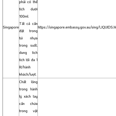
phải có thể
tích dưới
100ml.
Tất cả cần
Singapore
https://singapore.embassy.gov.au/sing/LIQUIDS.h
đặt trong
túi nhựa
trong suốt,
dung tich
tích tối đa 1
lít/hành
khách/lượt.
Chất lỏng
trong hành
lý xách tay
cần chứa
trong vật