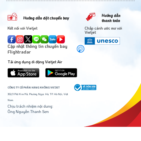
Hướng dẫn
Hướng dẫn đặt chuyến bay
thanh toán
Kết nối với Vietjet
Chắp cánh ước mơ với
Vietjet
Cập nhật thông tin chuyến bay
Flightradar
Tải ứng dụng di động Vietjet Air
CÔNG TY CỔ PHẦN HÀNG KHÔNG VIETJET
302/3 Phố Kim Mã, Phường Ngọc Hà, TP. Hà Nội, Việt
Nam.
Chịu trách nhiệm nội dung:
Ông Nguyễn Thanh Sơn