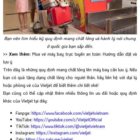
Bạn nên tìm hiểu kỹ quy định mang chất lỏng và hành lý nói chung
ở quốc gia bạn sắp đến.
>> Xem thêm:
Mua vé máy bay trực tuyến an toàn: Hướng dẫn đặt và
lưu ý
Trên đây là những quy định mang chất lỏng lên máy bay cần lưu ý. Nếu
bạn có quà tặng dạng chất lỏng cho người thân, hãy liên hệ với
đại lý
hoặc
phòng vé của Vietjet
để biết thêm chi tiết nhé!
Bạn cũng có thể cập nhật thêm nhiều thông tin ưu đãi hoặc quy định
khác của Vietjet tại đây:
Fanpge:
https://www.facebook.com/vietjetvietnam
YouTube:
https://youtube.com/c/VietjetOfficial
TikTok:
https://www.tiktok.com/@vietjetvietnam
Instagram:
https://instagram.com/vietjet
Zalo:
https://oa.zalo.me/vietjet