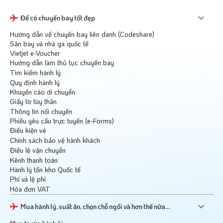
Để có chuyến bay tốt đẹp
Hướng dẫn về chuyến bay liên danh (Codeshare)
Sân bay và nhà ga quốc tế
Vietjet e-Voucher
Hướng dẫn làm thủ tục chuyến bay
Tìm kiếm hành lý
Quy định hành lý
Khuyến cáo di chuyển
Giấy tờ tùy thân
Thông tin nối chuyến
Phiếu yêu cầu trực tuyến (e-Forms)
Điều kiện vé
Chính sách bảo vệ hành khách
Điều lệ vận chuyển
Kênh thanh toán
Hành lý tồn kho Quốc tế
Phí và lệ phí
Hóa đơn VAT
Mua hành lý, suất ăn, chọn chỗ ngồi và hơn thế nữa...