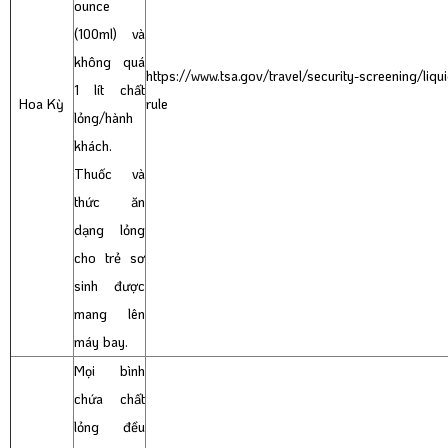
ounce
(100ml) và
không quá
https://www.tsa.gov/travel/security-screening/liqu
1 lít chất
Hoa Kỳ
rule
lỏng/hành
khách.
Thuốc và
thức ăn
dạng lỏng
cho trẻ sơ
sinh được
mang lên
máy bay.
Mọi bình
chứa chất
lỏng đều