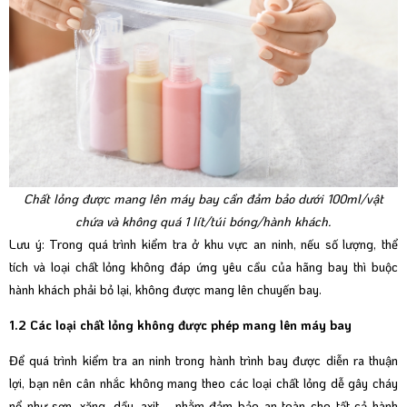
Chất lỏng được mang lên máy bay cần đảm bảo dưới 100ml/vật
chứa và không quá 1 lít/túi bóng/hành khách.
Lưu ý: Trong quá trình kiểm tra ở khu vực an ninh, nếu số lượng, thể
tích và loại chất lỏng không đáp ứng yêu cầu của hãng bay thì buộc
hành khách phải bỏ lại, không được mang lên chuyến bay.
1.2 Các loại chất lỏng không được phép mang lên máy bay
Để quá trình kiểm tra an ninh trong hành trình bay được diễn ra thuận
lợi, bạn nên cân nhắc không mang theo các loại chất lỏng dễ gây cháy
nổ như sơn, xăng, dầu, axit,... nhằm đảm bảo an toàn cho tất cả hành