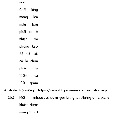
ninh.
Chất lỏng
mang lên
máy bay
phải có ở
nhiệt độ
phòng (25
độ C), tất
cả lọ chứa
phải từ
100ml và
100 gram
Australia
trở xuống.
https://www.abf.gov.au/entering-and-leaving-
(Úc)
Mỗi hành
australia/can-you-bring-it-in/bring-on-a-plane
khách được
mang 1 túi 1