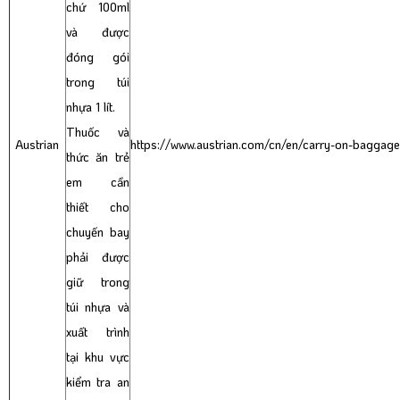
chứ 100ml
và được
đóng gói
trong túi
nhựa 1 lít.
Thuốc và
Austrian
https://www.austrian.com/cn/en/carry-on-baggag
thức ăn trẻ
em cần
thiết cho
chuyến bay
phải được
giữ trong
túi nhựa và
xuất trình
tại khu vực
kiểm tra an