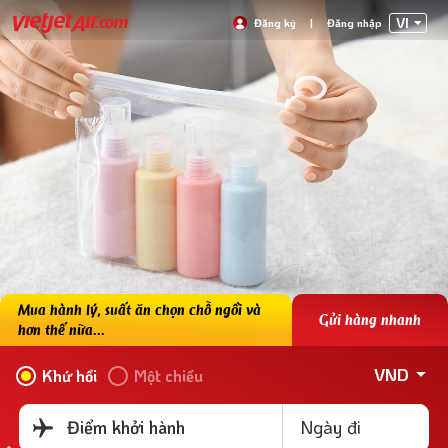
VI
Đăng ký
|
Đăng nhập
Mua hành lý, suất ăn chọn chỗ ngồi và
Gửi hàng nhanh
hơn thế nữa...
VND
Khứ hồi
Một chiều
Ngày đi
Điểm khởi hành