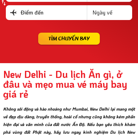
Ngày về
Điểm đến
TÌM CHUYẾN BAY
New Delhi - Du lịch Ăn gì, ở
đâu và mẹo mua vé máy bay
giá rẻ
Không sôi động và hào nhoáng như Mumbai, New Delhi lại mang một
vẻ đẹp dịu dàng, truyền thống, hoài cổ nhưng cũng không kém phần
hiện đại và văn minh của đất nước Ấn Độ. Nếu bạn yêu thích khám
phá vùng đất Phật này, hãy lưu ngay kinh nghiệm Du lịch New