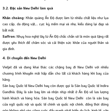
3.2. Đặc sản New Delhi làm quà
Khăn choàng:
Khăn quàng Ấn Độ được làm từ nhiều chất liệu như lụa
cao cấp, da động vật,… cực kỳ mềm mại và nhẹ, kiểu dáng lại đẹp và
bắt mắt.
Saffron:
Nhụy hoa nghệ tây từ Ấn Độ chắc chắn sẽ là món quà tặng rất
được yêu thích để chăm sóc và cải thiện sức khỏe của người thân và
gia đình.
4. Di chuyển đến New Delhi
Vietjet đã và đang khai thác các chặng bay đi New Delhi với nhiều
chương trình khuyến mãi hấp dẫn cho tất cả khách hàng khi bay của
hãng.
Sân bay Quốc tế New Delhi hay còn được gọi là Sân bay Quốc tế Indira
Gandhià. Đây là sân bay lớn và nhộn nhịp nhất ở Ấn Độ về lưu lượng
hành khách và hàng hóa. Sân bay Quốc tế New Delhi còn là sân bay
cửa ngõ quốc nội và quốc tế chính và quốc nội chính, đồng thời đóng
góp không nhỏ vào công cuộc đẩy mạnh phát triển du lịch, kinh tế, văn