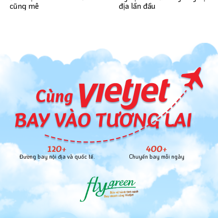
địa lần đầu
cũng mê
120+
400+
Đường bay nội địa và quốc tế.
Chuyến bay mỗi ngày