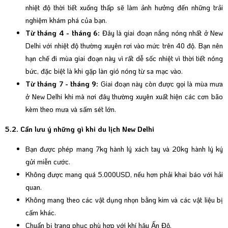
nhiệt độ thời tiết xuống thấp sẽ làm ảnh hưởng đến những trải
nghiệm khám phá của bạn.
Từ tháng 4 - tháng 6:
Đây là giai đoạn nắng nóng nhất ở New
Delhi với nhiệt độ thường xuyên rơi vào mức trên 40 độ. Bạn nên
hạn chế đi mùa giai đoạn này vì rất dễ sốc nhiệt vì thời tiết nóng
bức, đặc biệt là khi gặp làn gió nóng từ sa mạc vào.
Từ tháng 7 - tháng 9:
Giai đoạn này còn được gọi là mùa mưa
ở New Delhi khi mà nơi đây thường xuyên xuất hiện các cơn bão
kèm theo mưa và sấm sét lớn.
5.2. Cần lưu ý những gì khi du lịch New Delhi
Bạn được phép mang 7kg hành lý xách tay và 20kg hành lý ký
gửi miễn cước.
Không được mang quá 5.000USD, nếu hơn phải khai báo với hải
quan.
Không mang theo các vật dụng nhọn bằng kim và các vật liệu bị
cấm khác.
Chuẩn bị trang phục phù hợp với khí hậu Ấn Độ.