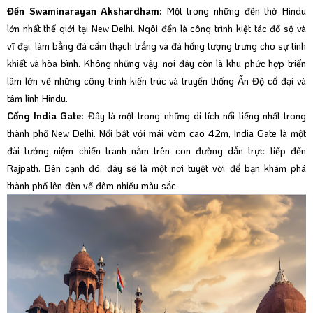
Đền Swaminarayan Akshardham:
Một trong những đền thờ Hindu
lớn nhất thế giới tại New Delhi. Ngôi đền là công trình kiệt tác đồ sộ và
vĩ đại, làm bằng đá cẩm thạch trắng và đá hồng tượng trưng cho sự tinh
khiết và hòa bình. Không những vậy, nơi đây còn là khu phức hợp triển
lãm lớn về những công trình kiến trúc và truyền thống Ấn Độ cổ đại và
tâm linh Hindu.
Cổng India Gate:
Đây là một trong những di tích nổi tiếng nhất trong
thành phố New Delhi. Nổi bật với mái vòm cao 42m, India Gate là một
đài tưởng niệm chiến tranh nằm trên con đường dẫn trực tiếp đến
Rajpath. Bên cạnh đó, đây sẽ là một nơi tuyệt vời để bạn khám phá
thành phố lên đèn về đêm nhiều màu sắc.