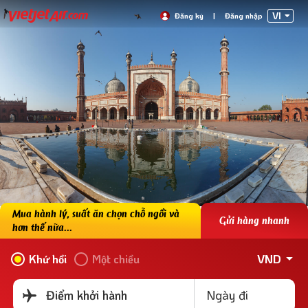
VI
Đăng ký
|
Đăng nhập
Mua hành lý, suất ăn chọn chỗ ngồi và
Gửi hàng nhanh
hơn thế nữa...
VND
Khứ hồi
Một chiều
Ngày đi
Điểm khởi hành