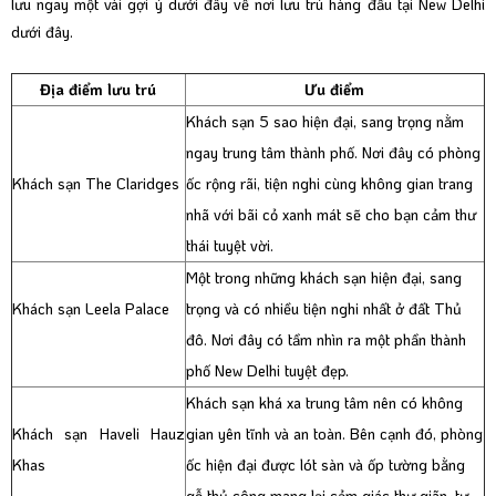
lưu ngay một vài gợi ý dưới đây về nơi lưu trú hàng đầu tại New Delhi
dưới đây.
Địa điểm lưu trú
Ưu điểm
Khách sạn 5 sao hiện đại, sang trọng nằm
ngay trung tâm thành phố. Nơi đây có phòng
Khách sạn The Claridges
ốc rộng rãi, tiện nghi cùng không gian trang
nhã với bãi cỏ xanh mát sẽ cho bạn cảm thư
thái tuyệt vời.
Một trong những khách sạn hiện đại, sang
Khách sạn Leela Palace
trọng và có nhiều tiện nghi nhất ở đất Thủ
đô. Nơi đây có tầm nhìn ra một phần thành
phố New Delhi tuyệt đẹp.
Khách sạn khá xa trung tâm nên có không
Khách sạn Haveli Hauz
gian yên tĩnh và an toàn. Bên cạnh đó, phòng
Khas
ốc hiện đại được lót sàn và ốp tường bằng
gỗ thủ công mang lại cảm giác thư giãn, tự