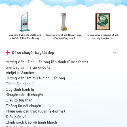
ững
Hãng hàng không chi phí thấp dẫn
Doanh nghiệp tốt nhất Ngành Hàng
Top các công ty niêm yết tốt nhất
đầu Châu Á Thái Bình Dương
không tại Đông Nam Á
theo xếp hạng Forbes
Để có chuyến bay tốt đẹp
Hướng dẫn về chuyến bay liên danh (Codeshare)
Sân bay và nhà ga quốc tế
Vietjet e-Voucher
Hướng dẫn làm thủ tục chuyến bay
Tìm kiếm hành lý
Quy định hành lý
Khuyến cáo di chuyển
Giấy tờ tùy thân
Thông tin nối chuyến
Phiếu yêu cầu trực tuyến (e-Forms)
Điều kiện vé
Chính sách bảo vệ hành khách