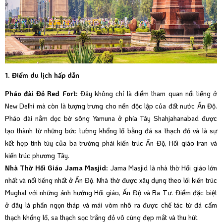
1. Điểm du lịch hấp dẫn
Pháo đài Đỏ Red Fort:
Đây không chỉ là điểm tham quan nổi tiếng ở
New Delhi mà còn là tượng trưng cho nền độc lập của đất nước Ấn Độ.
Pháo đài nằm dọc bờ sông Yamuna ở phía Tây Shahjahanabad được
tạo thành từ những bức tường khổng lồ bằng đá sa thạch đỏ và là sự
kết hợp tinh túy của ba trường phái kiến trúc Ấn Độ, Hồi giáo Iran và
kiến trúc phương Tây.
Nhà Thờ Hồi Giáo Jama Masjid:
Jama Masjid là nhà thờ Hồi giáo lớn
nhất và nổi tiếng nhất ở Ấn Độ. Nhà thờ được xây dựng theo lối kiến trúc
Mughal với những ảnh hưởng Hồi giáo, Ấn Độ và Ba Tư. Điểm đặc biệt
ở đây là phần ngọn tháp và mái vòm nhô ra được chế tác từ đá cẩm
thạch khổng lồ, sa thạch sọc trắng đỏ vô cùng đẹp mắt và thu hút.