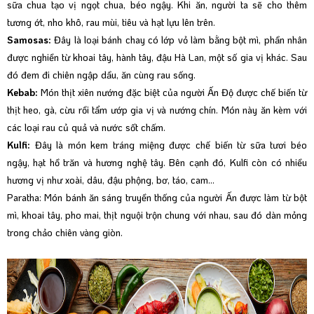
sữa chua tạo vị ngọt chua, béo ngậy. Khi ăn, người ta sẽ cho thêm
tương ớt, nho khô, rau mùi, tiêu và hạt lựu lên trên.
Samosas:
Đây là loại bánh chay có lớp vỏ làm bằng bột mì, phần nhân
được nghiền từ khoai tây, hành tây, đậu Hà Lan, một số gia vị khác. Sau
đó đem đi chiên ngập dầu, ăn cùng rau sống.
Kebab:
Món thịt xiên nướng đặc biệt của người Ấn Độ được chế biến từ
thịt heo, gà, cừu rồi tẩm ướp gia vị và nướng chín. Món này ăn kèm với
các loại rau củ quả và nước sốt chấm.
Kulfi:
Đây là món kem tráng miệng được chế biến từ sữa tươi béo
ngậy, hạt hồ trăn và hương nghệ tây. Bên cạnh đó, Kulfi còn có nhiều
hương vị như xoài, dâu, đậu phộng, bơ, táo, cam…
Paratha: Món bánh ăn sáng truyền thống của người Ấn được làm từ bột
mì, khoai tây, pho mai, thịt nguội trộn chung với nhau, sau đó dàn mỏng
trong chảo chiên vàng giòn.