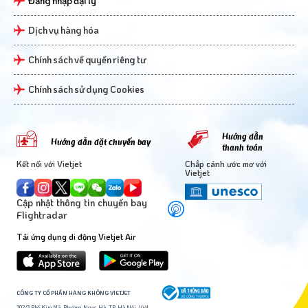
Đăng nhập đại lý
Dịch vụ hàng hóa
Chính sách về quyền riêng tư
Chính sách sử dụng Cookies
Hướng dẫn
Hướng dẫn đặt chuyến bay
thanh toán
Kết nối với Vietjet
Chắp cánh ước mơ với
Vietjet
Cập nhật thông tin chuyến bay
Flightradar
Tải ứng dụng di động Vietjet Air
CÔNG TY CỔ PHẦN HÀNG KHÔNG VIETJET
302/3 Phố Kim Mã, Phường Ngọc Hà, TP. Hà Nội, Việt