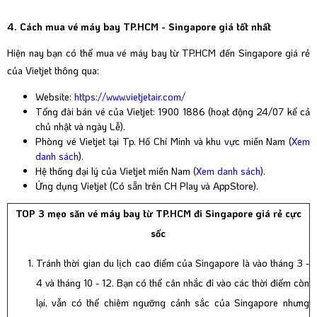
4. Cách mua vé máy bay TP.HCM - Singapore giá tốt nhất
Hiện nay bạn có thể mua vé máy bay từ TP.HCM đến Singapore giá rẻ
của Vietjet thông qua:
Website:
https://www.vietjetair.com/
Tổng đài bán vé của Vietjet: 1900 1886 (hoạt động 24/07 kể cả
chủ nhật và ngày Lễ).
Phòng vé Vietjet tại Tp. Hồ Chí Minh và khu vực miền Nam (
Xem
danh sách
).
Hệ thống đại lý của Vietjet miền Nam (
Xem danh sách
).
Ứng dụng Vietjet (Có sẵn trên CH Play và AppStore).
TOP 3 mẹo săn vé máy bay từ TP.HCM đi Singapore giá rẻ cực
sốc
Tránh thời gian du lịch cao điểm của Singapore là vào tháng 3 -
4 và tháng 10 - 12. Bạn có thể cân nhắc đi vào các thời điểm còn
lại, vẫn có thể chiêm ngưỡng cảnh sắc của Singapore nhưng