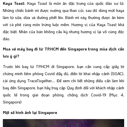
Kaya Toast:
Kaya Toast là món ăn đặc trưng của quốc đảo sư tử.
Những chiếc bánh mì được nướng qua than củi, sau đó dùng mứt kaya
làm từ sữa, dừa và đường phết lên. Bánh mì này thường được ăn kèm
với cà phê cùng món trứng luộc mềm. Hương vị của Kaya Toast khá
đặc biệt. Nhân của bán không cầu kỳ nhưng hương vị lại vô cùng độc
đáo.
Mua vé máy bay đi từ TP.HCM đến Singapore trong mùa dịch cần
lưu ý gì?
Trước khi bay từ TP.HCM đi Singapore, bạn cần cung cấp giấy tờ
chứng minh tiêm phòng Covid đầy đủ, điền tờ khai nhập cảnh (SGAC),
cài ứng dụng TraceTogether,... Để xem chi tiết những điều cần làm khi
bay đến Singapore, bạn hãy truy cập Quy định đối với khách nhập cảnh
quốc tế trong giai đoạn phòng, chống dịch Covid-19 (Mục 4,
Singapore)
Một số hình ảnh tại Singapore