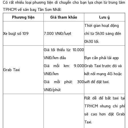
Có rất nhiều loại phương tiện di chuyển cho bạn lựa chọn từ trung tâm
TP.HCM về sân bay Tân Sơn Nhất:
Phương tiện
Giá tham khảo
Lưu ý
Thời gian hoạt động
Xe buýt số 109
7.000 VNĐ/lượt
chỉ từ 5h30 sáng đến
0h30 tối.
Giá tối thiểu từ: 10.000
VNĐ/km đầu
Bạn cần phải tải app
Giá mỗi km: 9.000
Grab Taxi trước đó và
Grab Taxi
VNĐ/km
kết nối mạng 4G hoặc
Giá mỗi phút: 300
wifi để đặt taxi.
VNĐ/phút
Rất dễ để bắt taxi tại
TP.HCM nhưng chi phí
sẽ cao hơn đặt Grab
Taxi.