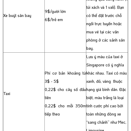
túi xách và 1 vali). Bạn
9$/gười lớn
Xe buýt sân bay
có thể đặt trước chỗ
6$/trẻ em
ngồi trực tuyến hoặc
mua vé tại các văn
phòng ở các sảnh sân
bay.
Lưu ý màu của taxi ở
Singapore có ý nghĩa
Phí cơ bản khoảng từ
khác nhau. Taxi có màu
3$ - 5$
xanh, đỏ, vàng thuộc
0,22$ cho cây số đầu
hạng giá bình dân. Đặc
Taxi
tiên
biệt, màu trắng là loại
0,22$ cho mỗi 350m
tính cước phí cao bởi
tiếp theo
toàn những dòng xe
“sang chảnh” như Mec,
Limousine.