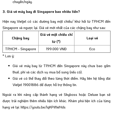
chuyến/ngày.
3. Giá vé máy bay đi Singapore bao nhiêu tiền?
Hiện nay Vietjet có các đường bay một chiều/ khứ hồi từ TP.HCM đến
Singapore và ngược lại. Giá vé mới nhất của các chặng bay như sau:
Giá vé một chiều chỉ
Chặng bay
Loại vé
từ (*)
TP.HCM - Singapore
199.000 VNĐ
Eco
* Lưu ý:
Giá vé máy bay từ TP.HCM đến Singapore này chưa bao gồm
thuế, phí và các dịch vụ mua bổ sung (nếu có).
Giá vé có thể thay đổi theo từng thời điểm. Hãy liên hệ tổng đài
Vietjet 19001886 để được hỗ trợ thông tin.
Ngoài ra khi nâng cấp thành hạng vé Skyboss hoặc Deluxe bạn sẽ
được trải nghiệm thêm nhiều tiện ích khác. Khám phá tiện ích của từng
hạng vé tại:
https://youtu.be/lqKPiflWHds