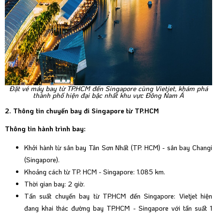
Đặt vé máy bay từ TP.HCM đến Singapore cùng Vietjet, khám phá
thành phố hiện đại bậc nhất khu vực Đông Nam Á
2. Thông tin chuyến bay đi Singapore từ TP.HCM
Thông tin hành trình bay:
Khởi hành từ sân bay Tân Sơn Nhất (TP. HCM) - sân bay Changi
(Singapore).
Khoảng cách từ TP. HCM - Singapore: 1.085 km.
Thời gian bay: 2 giờ.
Tần suất chuyến bay từ TP.HCM đến Singapore: Vietjet hiện
đang khai thác đường bay TP.HCM - Singapore với tần suất 1