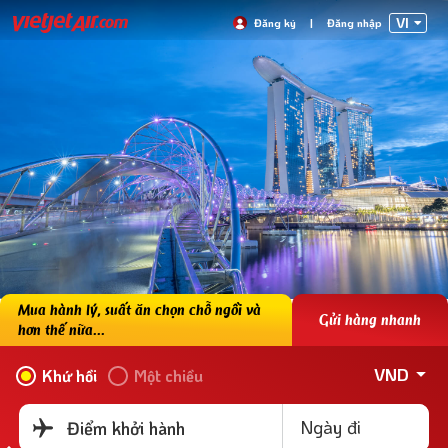
VI
Đăng ký
|
Đăng nhập
Mua hành lý, suất ăn chọn chỗ ngồi và
Gửi hàng nhanh
hơn thế nữa...
VND
Khứ hồi
Một chiều
Ngày đi
Điểm khởi hành