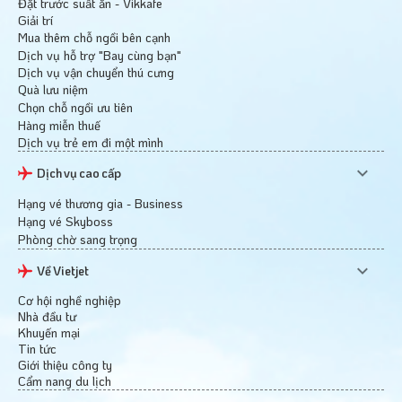
Đặt trước suất ăn - Vikkafe
Giải trí
Mua thêm chỗ ngồi bên cạnh
Dịch vụ hỗ trợ "Bay cùng bạn"
Dịch vụ vận chuyển thú cưng
Quà lưu niệm
Chọn chỗ ngồi ưu tiên
Hàng miễn thuế
Dịch vụ trẻ em đi một mình
Dịch vụ cao cấp
Hạng vé thương gia - Business
Hạng vé Skyboss
Phòng chờ sang trọng
Về Vietjet
Cơ hội nghề nghiệp
Nhà đầu tư
Khuyến mại
Tin tức
Giới thiệu công ty
Cẩm nang du lịch