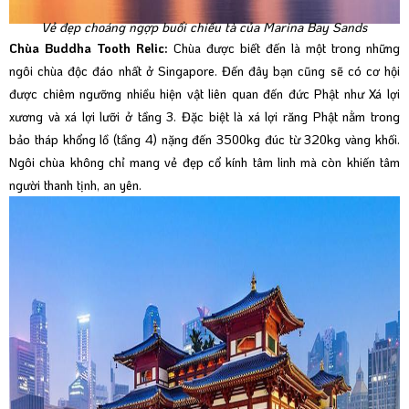
Vẻ đẹp choáng ngợp buổi chiều tà của Marina Bay Sands
Chùa Buddha Tooth Relic:
Chùa được biết đến là một trong những
ngôi chùa độc đáo nhất ở Singapore. Đến đây bạn cũng sẽ có cơ hội
được chiêm ngưỡng nhiều hiện vật liên quan đến đức Phật như Xá lợi
xương và xá lợi lưỡi ở tầng 3. Đặc biệt là xá lợi răng Phật nằm trong
bảo tháp khổng lồ (tầng 4) nặng đến 3500kg đúc từ 320kg vàng khối.
Ngôi chùa không chỉ mang vẻ đẹp cổ kính tâm linh mà còn khiến tâm
người thanh tịnh, an yên.