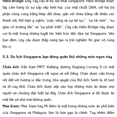
Helix bridge:
Đây cây cầu đi bộ dài nhất Singapore. Helix Bridge được
lấy cảm hứng từ sự sắp xếp hình học của một chuỗi DNA, với hai bộ
phận vòng cung bằng thép đối nhau, gắn với nhau bằng rất nhiều các
thanh nối, thể hiện ý nghĩa “cuộc sống và sự kế tục”, “sự tái sinh”, “sự
giàu có trường tồn” và “sự phát triển”. Cây cầu Helix Bridge này được
coi là một trong những tuyệt tác kiến trúc độc đáo tại Singapore. Vào
ban đêm, cây cầu được thắp sáng tạo ra trải nghiệm thị giác vô cùng
thú vị
5.3. Du lịch Singapore, bạn đừng quên thử những món ngon này
Cháo ếch:
Gần trạm MRT Kallang, đường Geylang Lorong 9 có một
quán cháo ếch Singapore rất ngon và nổi tiếng. Cháo được nấu trong
nồi đất với hương vị đặc trưng, hòa quyện của thịt ếch, hành lá, ớt tươi
và ớt cay khô. Cháo ếch được xếp vào top những món ăn được mọi
người ưa chuộng đặc biệt tại đây. Cháo ếch Singapore ai đã được ăn
một lần sẽ nhớ mãi không quên.
Mee Siam:
Mee Siam hay Mì Xiêm là một trong những món ăn phổ biến
của Singapore và Malaysia, làm từ bún gạo là chính. Tuy nhiên điểm