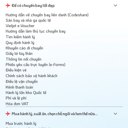
Để có chuyến bay tốt đẹp
Hướng dẫn về chuyến bay liên danh (Codeshare)
Sân bay và nhà ga quốc tế
Vietjet e-Voucher
Hướng dẫn làm thủ tục chuyến bay
Tìm kiếm hành lý
Quy định hành lý
Khuyến cáo di chuyển
Giấy tờ tùy thân
Thông tin nối chuyến
Phiếu yêu cầu trực tuyến (e-Forms)
Điều kiện vé
Chính sách bảo vệ hành khách
Điều lệ vận chuyển
Kênh thanh toán
Hành lý tồn kho Quốc tế
Phí và lệ phí
Hóa đơn VAT
Mua hành lý, suất ăn, chọn chỗ ngồi và hơn thế nữa...
Mua trước hành lý