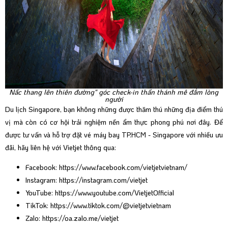
Nấc thang lên thiên đường" góc check-in thần thánh mê đắm lòng
người
Du lịch Singapore, bạn không những được thăm thú những địa điểm thú
vị mà còn có cơ hội trải nghiệm nền ẩm thực phong phú nơi đây. Để
được tư vấn và hỗ trợ đặt vé máy bay TP.HCM - Singapore với nhiều ưu
đãi, hãy liên hệ với Vietjet thông qua:
Facebook:
https://www.facebook.com/vietjetvietnam/
Instagram:
https://instagram.com/vietjet
YouTube:
https://www.youtube.com/VietjetOfficial
TikTok:
https://www.tiktok.com/@vietjetvietnam
Zalo:
https://oa.zalo.me/vietjet