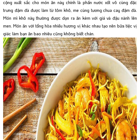
cộng xuất sắc cho món ăn này chính là phần nước xốt vô cùng đặc
trưng đậm đà được làm từ tôm khô, me cùng tương chua cay đậm đà.
Món mì khô này thường được dọn ra ăn kèm với giá và đậu nành lên
men. Món ăn với tổng hòa nhiều hương vị khác nhau tạo nên bữa tiệc vị
giác làm bạn ăn bao nhiêu cũng không biết chán.