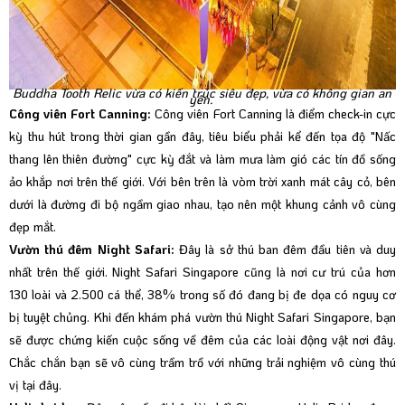
Buddha Tooth Relic vừa có kiến trúc siêu đẹp, vừa có không gian an
yên.
Công viên Fort Canning:
Công viên Fort Canning là điểm check-in cực
kỳ thu hút trong thời gian gần đây, tiêu biểu phải kể đến tọa độ "Nấc
thang lên thiên đường" cực kỳ đắt và làm mưa làm gió các tín đồ sống
ảo khắp nơi trên thế giới. Với bên trên là vòm trời xanh mát cây cỏ, bên
dưới là đường đi bộ ngầm giao nhau, tạo nên một khung cảnh vô cùng
đẹp mắt.
Vườn thú đêm Night Safari:
Đây là sở thú ban đêm đầu tiên và duy
nhất trên thế giới. Night Safari Singapore cũng là nơi cư trú của hơn
130 loài và 2.500 cá thể, 38% trong số đó đang bị đe dọa có nguy cơ
bị tuyệt chủng. Khi đến khám phá vườn thú Night Safari Singapore, bạn
sẽ được chứng kiến cuộc sống về đêm của các loài động vật nơi đây.
Chắc chắn bạn sẽ vô cùng trầm trồ với những trải nghiệm vô cùng thú
vị tại đây.