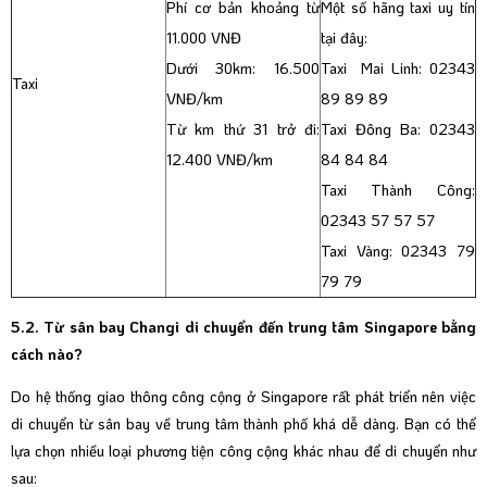
Phí cơ bản khoảng từ
Một số hãng taxi uy tín
11.000 VNĐ
tại đây:
Dưới 30km: 16.500
Taxi Mai Linh: 02343
Taxi
VNĐ/km
89 89 89
Từ km thứ 31 trở đi:
Taxi Đông Ba: 02343
12.400 VNĐ/km
84 84 84
Taxi Thành Công:
02343 57 57 57
Taxi Vàng: 02343 79
79 79
5.2. Từ sân bay Changi di chuyển đến trung tâm Singapore bằng
cách nào?
Do hệ thống giao thông công cộng ở Singapore rất phát triển nên việc
di chuyển từ sân bay về trung tâm thành phố khá dễ dàng. Bạn có thể
lựa chọn nhiều loại phương tiện công cộng khác nhau để di chuyển như
sau: