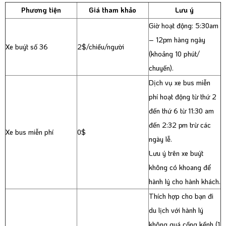
Phương tiện
Giá tham khảo
Lưu ý
Giờ hoạt động: 5:30am
– 12pm hàng ngày
Xe buýt số 36
2$/chiều/người
(khoảng 10 phút/
chuyến).
Dịch vụ xe bus miễn
phí hoạt động từ thứ 2
đến thứ 6 từ 11:30 am
đến 2:32 pm trừ các
Xe bus miễn phí
0$
ngày lễ.
Lưu ý trên xe buýt
không có khoang để
hành lý cho hành khách.
Thích hợp cho bạn đi
du lịch với hành lý
không quá cồng kềnh (1