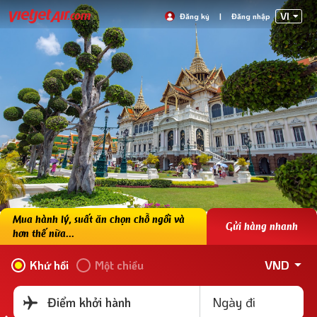
VI
Đăng ký
|
Đăng nhập
Mua hành lý, suất ăn chọn chỗ ngồi và
Gửi hàng nhanh
hơn thế nữa...
VND
Khứ hồi
Một chiều
Ngày đi
Điểm khởi hành