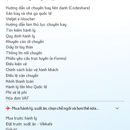
Hướng dẫn về chuyến bay liên danh (Codeshare)
Sân bay và nhà ga quốc tế
Vietjet e-Voucher
Hướng dẫn làm thủ tục chuyến bay
Tìm kiếm hành lý
Quy định hành lý
Khuyến cáo di chuyển
Giấy tờ tùy thân
Thông tin nối chuyến
Phiếu yêu cầu trực tuyến (e-Forms)
Điều kiện vé
Chính sách bảo vệ hành khách
Điều lệ vận chuyển
Kênh thanh toán
Hành lý tồn kho Quốc tế
Phí và lệ phí
Hóa đơn VAT
Mua hành lý, suất ăn, chọn chỗ ngồi và hơn thế nữa...
Mua trước hành lý
Đặt trước suất ăn - Vikkafe
Giải trí