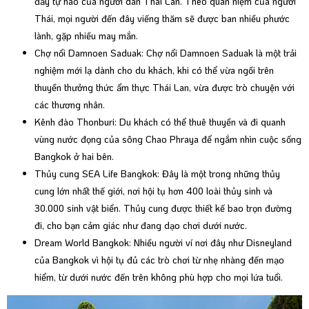
đầy tự hào của người dân Thái Lan. Theo quan niệm của người
Thái, mọi người đến đây viếng thăm sẽ được ban nhiều phước
lành, gặp nhiều may mắn.
Chợ nổi Damnoen Saduak: Chợ nổi Damnoen Saduak là một trải
nghiệm mới lạ dành cho du khách, khi có thể vừa ngồi trên
thuyền thưởng thức ẩm thực Thái Lan, vừa được trò chuyện với
các thương nhân.
Kênh đào Thonburi: Du khách có thể thuê thuyền và đi quanh
vùng nước đọng của sông Chao Phraya để ngắm nhìn cuộc sống
Bangkok ở hai bên.
Thủy cung SEA Life Bangkok: Đây là một trong những thủy
cung lớn nhất thế giới, nơi hội tụ hơn 400 loài thủy sinh và
30.000 sinh vật biển. Thủy cung được thiết kế bao trọn đường
đi, cho bạn cảm giác như đang dạo chơi dưới nước.
Dream World Bangkok: Nhiều người ví nơi đây như Disneyland
của Bangkok vì hội tụ đủ các trò chơi từ nhẹ nhàng đến mạo
hiểm, từ dưới nước đến trên không phù hợp cho mọi lứa tuổi.