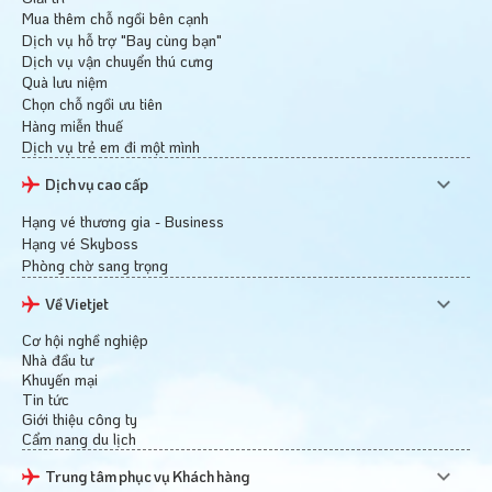
Mua thêm chỗ ngồi bên cạnh
Dịch vụ hỗ trợ "Bay cùng bạn"
Dịch vụ vận chuyển thú cưng
Quà lưu niệm
Chọn chỗ ngồi ưu tiên
Hàng miễn thuế
Dịch vụ trẻ em đi một mình
Dịch vụ cao cấp
Hạng vé thương gia - Business
Hạng vé Skyboss
Phòng chờ sang trọng
Về Vietjet
Cơ hội nghề nghiệp
Nhà đầu tư
Khuyến mại
Tin tức
Giới thiệu công ty
Cẩm nang du lịch
Trung tâm phục vụ Khách hàng