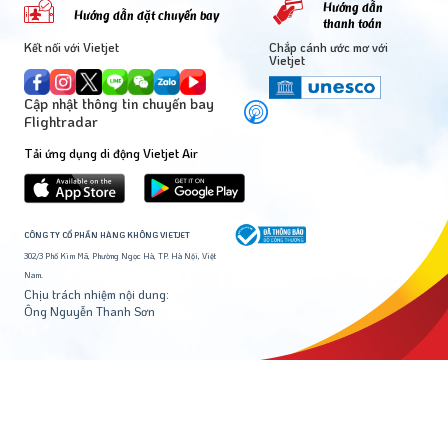
Hướng dẫn
Hướng dẫn đặt chuyến bay
thanh toán
Kết nối với Vietjet
Chắp cánh ước mơ với
Vietjet
Cập nhật thông tin chuyến bay
Flightradar
Tải ứng dụng di động Vietjet Air
CÔNG TY CỔ PHẦN HÀNG KHÔNG VIETJET
302/3 Phố Kim Mã, Phường Ngọc Hà, TP. Hà Nội, Việt
Nam.
Chịu trách nhiệm nội dung:
Ông Nguyễn Thanh Sơn