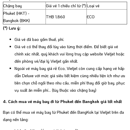
Chặng bay
Giá vé 1 chiều chỉ từ (*)
Loại vé
Phuket (HKT) -
THB 1,860
ECO
Bangkok (BKK)
(*) Lưu ý:
Giá vé đã bao gồm thuế, phí.
Giá vé có thể thay đổi tùy vào từng thời điểm. Để biết giá vé
chính xác nhất, quý khách vui lòng truy cập website Vietjet hoặc
đến phòng vé/đại lý Vietjet gần nhất.
Ngoài vé máy bay giá rẻ Eco, Vietjet còn cung cấp hạng vé hấp
dẫn Deluxe với mức giá siêu tiết kiệm cùng nhiều tiện ích như ưu
tiên chọn chỗ ngồi theo nhu cầu, miễn phí thay đổi giờ bay, phục
vụ suất ăn miễn phí… (tùy thuộc vào chặng bay)
4. Cách mua vé máy bay đi từ Phuket đến Bangkok giá tốt nhất
Bạn có thể mua vé máy bay từ Phuket đến BangKok tại Vietjet trên đa
dạng nền tảng: