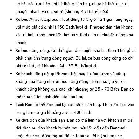
có kết nối trực tiếp với hệ thống sân bay, chưa kể thời gian di
chuyển nhanh và giá vé rẻ (khoảng 45 Bath/chiều).
Xe bus Airport Express: Hoạt động từ 5 giờ - 24 giờ hàng ngày
với mức giá cố định là 150 Bath/lượt đi. Phương tiện này không
xảy ra tình trạng chen lấn, hơn nữa thời gian di chuyển cũng khá
nhanh.
Xe bus công cộng: Có thời gian di chuyển khá lâu (hơn 1 tiếng) và
phải chịu tình trạng đông người. Bù lại, xe bus công cộng có chi
phí rẻ nhất, chỉ khoảng 24 - 35 Bath/lượt đi.
Xe khách công cộng: Phương tiện này ít dừng trạm và cũng
không quá đông như xe bus công động. Hơn nữa, giá vé xe
khách cũng không quá cao, chỉ khoảng từ 25 - 70 Bath. Bạn có
thể mua vé tại sảnh đến của sân bay.
Taxi: Bạn có thể đón taxi tại cửa số 4 sân bay. Theo đó, taxi vào
trung tâm có giá khoảng 350 - 400 Bath.
Xe đưa đón của khách sạn: Bạn có thể liên hệ với khách sạn để
đặt dịch vụ đón khách tại sân bay nếu lần đầu đến Bangkok
hoặc đi nhóm đông người để an toàn và tiết kiệm hơn nhé.