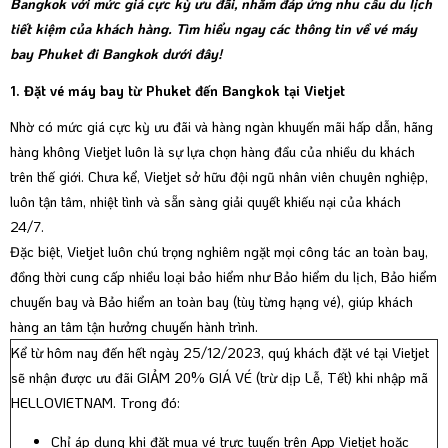
Bangkok với mức giá cực kỳ ưu đãi, nhằm đáp ứng nhu cầu du lịch
tiết kiệm của khách hàng. Tìm hiểu ngay các thông tin về vé máy
bay Phuket đi Bangkok dưới đây!
1. Đặt vé máy bay từ Phuket đến Bangkok tại Vietjet
Nhờ có mức giá cực kỳ ưu đãi và hàng ngàn khuyến mãi hấp dẫn, hãng
hàng không Vietjet luôn là sự lựa chọn hàng đầu của nhiều du khách
trên thế giới. Chưa kể, Vietjet sở hữu đội ngũ nhân viên chuyên nghiệp,
luôn tận tâm, nhiệt tình và sẵn sàng giải quyết khiếu nại của khách
24/7.
Đặc biệt, Vietjet luôn chú trọng nghiêm ngặt mọi công tác an toàn bay,
đồng thời cung cấp nhiều loại bảo hiểm như Bảo hiểm du lịch, Bảo hiểm
chuyến bay và Bảo hiểm an toàn bay (tùy từng hạng vé), giúp khách
hàng an tâm tận hưởng chuyến hành trình.
Kể từ hôm nay đến hết ngày 25/12/2023, quý khách đặt vé tại Vietjet
sẽ nhận được ưu đãi GIẢM 20% GIÁ VÉ (trừ dịp Lễ, Tết) khi nhập mã
HELLOVIETNAM. Trong đó:
Chỉ áp dụng khi đặt mua vé trực tuyến trên App Vietjet hoặc