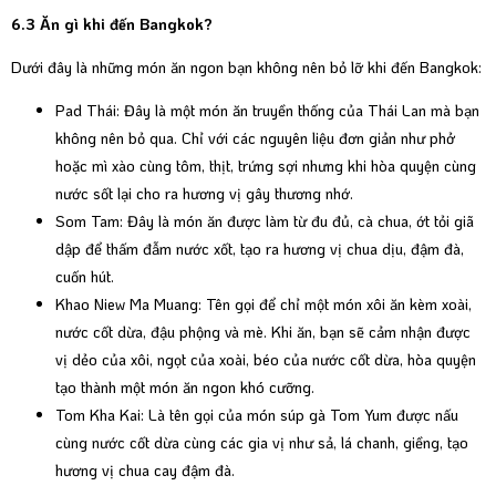
6.3 Ăn gì khi đến Bangkok?
Dưới đây là những món ăn ngon bạn không nên bỏ lỡ khi đến Bangkok:
Pad Thái: Đây là một món ăn truyền thống của Thái Lan mà bạn
không nên bỏ qua. Chỉ với các nguyên liệu đơn giản như phở
hoặc mì xào cùng tôm, thịt, trứng sợi nhưng khi hòa quyện cùng
nước sốt lại cho ra hương vị gây thương nhớ.
Som Tam: Đây là món ăn được làm từ đu đủ, cà chua, ớt tỏi giã
dập để thấm đẫm nước xốt, tạo ra hương vị chua dịu, đậm đà,
cuốn hút.
Khao Niew Ma Muang: Tên gọi để chỉ một món xôi ăn kèm xoài,
nước cốt dừa, đậu phộng và mè. Khi ăn, bạn sẽ cảm nhận được
vị dẻo của xôi, ngọt của xoài, béo của nước cốt dừa, hòa quyện
tạo thành một món ăn ngon khó cưỡng.
Tom Kha Kai: Là tên gọi của món súp gà Tom Yum được nấu
cùng nước cốt dừa cùng các gia vị như sả, lá chanh, giềng, tạo
hương vị chua cay đậm đà.