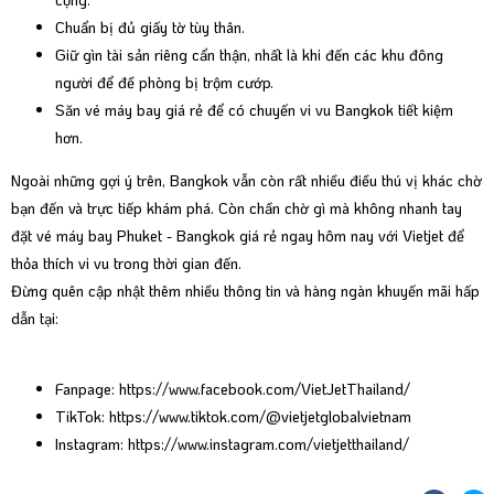
Chuẩn bị đủ giấy tờ tùy thân.
Giữ gìn tài sản riêng cẩn thận, nhất là khi đến các khu đông
người để đề phòng bị trộm cướp.
Săn vé máy bay giá rẻ để có chuyến vi vu Bangkok tiết kiệm
hơn.
Ngoài những gợi ý trên, Bangkok vẫn còn rất nhiều điều thú vị khác chờ
bạn đến và trực tiếp khám phá. Còn chần chờ gì mà không nhanh tay
đặt vé máy bay Phuket - Bangkok giá rẻ ngay hôm nay với Vietjet để
thỏa thích vi vu trong thời gian đến.
Đừng quên cập nhật thêm nhiều thông tin và hàng ngàn khuyến mãi hấp
dẫn tại:
Fanpage:
https://www.facebook.com/VietJetThailand/
TikTok:
https://www.tiktok.com/@vietjetglobalvietnam
Instagram:
https://www.instagram.com/vietjetthailand/