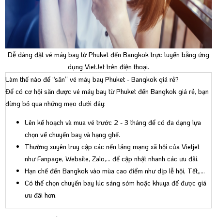
Dễ dàng đặt vé máy bay từ Phuket đến Bangkok trực tuyến bằng ứng
dụng VietJet trên điện thoại.
Làm thế nào để “săn” vé máy bay Phuket - Bangkok giá rẻ?
Để có cơ hội săn được vé máy bay từ Phuket đến Bangkok giá rẻ, bạn
đừng bỏ qua những mẹo dưới đây:
Lên kế hoạch và mua vé trước 2 - 3 tháng để có đa dạng lựa
chọn về chuyến bay và hạng ghế.
Thường xuyên truy cập các nền tảng mạng xã hội của Vietjet
như Fanpage, Website, Zalo,... để cập nhật nhanh các ưu đãi.
Hạn chế đến Bangkok vào mùa cao điểm như dịp lễ hội, Tết,,...
Có thể chọn chuyến bay lúc sáng sớm hoặc khuya để được giá
ưu đãi hơn.