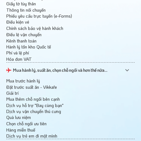
Giấy tờ tùy thân
Thông tin nối chuyến
Phiếu yêu cầu trực tuyến (e-Forms)
Điều kiện vé
Chính sách bảo vệ hành khách
Điều lệ vận chuyển
Kênh thanh toán
Hành lý tồn kho Quốc tế
Phí và lệ phí
Hóa đơn VAT
Mua hành lý, suất ăn, chọn chỗ ngồi và hơn thế nữa...
Mua trước hành lý
Đặt trước suất ăn - Vikkafe
Giải trí
Mua thêm chỗ ngồi bên cạnh
Dịch vụ hỗ trợ "Bay cùng bạn"
Dịch vụ vận chuyển thú cưng
Quà lưu niệm
Chọn chỗ ngồi ưu tiên
Hàng miễn thuế
Dịch vụ trẻ em đi một mình