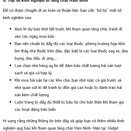
4. Một số kinh nghiệm đi làng chài Hàm Ninh
Để có được chuyến đi an toàn và thuận tiện, bạn cần “bỏ túi” một số
kinh nghiệm sau:
Xem kĩ dự báo thời tiết trước khi tham quan làng chài, tránh đi
vào các ngày mưa bão
Bạn nên chuẩn bị đầy đủ các loại thuốc, phòng trường hợp khó
tìm thấy nhà thuốc trên đảo, đặc biệt là các loại thuốc say xe, đau
bụng, đau đầu, dị ứng,...
Lựa chọn nhà hàng uy tín để đảm bảo chất lượng hải sản tươi
sạch và giá cả hợp lý
Khi mua hải sản tại các khu chợ, bạn nhớ mặc cả giá trước và
nhớ quan sát kĩ để tránh bị đôn giá cao hoặc bị đánh tráo hải
sản kém chất lượng
Luôn trang bị đầy đủ thiết bị bảo hộ cho bản thân khi tham gia
các hoạt động trên biển
Hi vọng rằng những thông tin trên đây sẽ giúp bạn có thêm nhiều kinh
nghiệm quý báu khi tham quan làng chài Hàm Ninh. Hiện tại, Vietjet