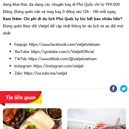
đang khai thác đa dạng các
chuyến bay đi Phú Quốc
chỉ từ 199.000
Đồng. Đừng quên
săn vé máy bay 0 đồng
vào 12h - 14h mỗi ngày.
Xem thêm: Chi phí đi du lịch Phú Quốc tự túc hết bao nhiêu tiền?
Đừng quên theo dõi Vietjet để cập nhật thông tin du lịch và ưu đãi mới
nhất:
Fanpge:
https://www.facebook.com/vietjetvietnam
YouTube:
https://youtube.com/c/VietjetOfficial
TikTok:
https://www.tiktok.com/@vietjetvietnam
Instagram:
https://instagram.com/vietjet
Zalo:
https://oa.zalo.me/vietjet
Tin liên quan