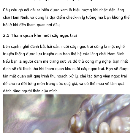
Cây cầu gỗ nối dài ra biển được xem là biểu tượng khi nhắc đến làng
chài Hàm Ninh, và cũng là địa điểm check-in lý tưởng mà bạn không thể
bỏ lỡ khi đến tham quan nơi đây.
2.5 Tham quan khu nuôi cấy ngọc trai
Bên cạnh nghề đánh bắt hải sản, nuôi cấy ngọc trai cũng là một nghề
truyền thống được lưu truyền qua bao thế hệ của làng chài Hàm Ninh.
Nếu bạn là người đam mê trang sức và đồ thủ công mỹ nghệ, bạn nhất
định sẽ rất thích thú khi tham quan khu nuôi cấy ngọc trai. Bạn sẽ được
tận mắt quan sát quy trình thu hoạch, xử lý, chế tác từng viên ngọc trai
để cho ra đời từng món trang sức quý giá, và có thể mua về làm quà
dành tặng người thân của mình.