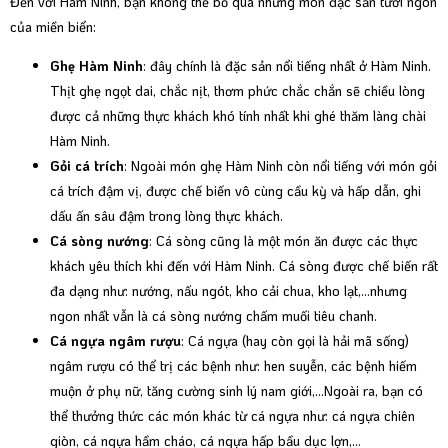
Đến với Hàm Ninh, bạn không thể bỏ qua những món đặc sản tươi ngon
của miền biển:
Ghẹ Hàm Ninh
: đây chính là đặc sản nổi tiếng nhất ở Hàm Ninh.
Thịt ghẹ ngọt dai, chắc nịt, thơm phức chắc chắn sẽ chiều lòng
được cả những thực khách khó tính nhất khi ghé thăm làng chài
Hàm Ninh.
Gỏi cá trích
: Ngoài món ghẹ Hàm Ninh còn nổi tiếng với món gỏi
cá trích đậm vị, được chế biến vô cùng cầu kỳ và hấp dẫn, ghi
dấu ấn sâu đậm trong lòng thực khách.
Cá sòng nướng
: Cá sòng cũng là một món ăn được các thực
khách yêu thích khi đến với Hàm Ninh. Cá sòng được chế biến rất
đa dạng như: nướng, nấu ngót, kho cải chua, kho lạt,...nhưng
ngon nhất vẫn là cá sòng nướng chấm muối tiêu chanh.
Cá ngựa ngâm rượu
: Cá ngựa (hay còn gọi là hải mã sống)
ngâm rượu có thể trị các bệnh như: hen suyễn, các bệnh hiếm
muộn ở phụ nữ, tăng cường sinh lý nam giới,...Ngoài ra, bạn có
thể thưởng thức các món khác từ cá ngựa như: cá ngựa chiên
giòn, cá ngựa hầm cháo, cá ngựa hấp bầu dục lợn,...