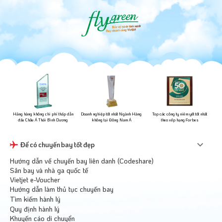
ững
Hãng hàng không chi phí thấp dẫn
Doanh nghiệp tốt nhất Ngành Hàng
Top các công ty niêm yết tốt nhất
đầu Châu Á Thái Bình Dương
không tại Đông Nam Á
theo xếp hạng Forbes
Để có chuyến bay tốt đẹp
Hướng dẫn về chuyến bay liên danh (Codeshare)
Sân bay và nhà ga quốc tế
Vietjet e-Voucher
Hướng dẫn làm thủ tục chuyến bay
Tìm kiếm hành lý
Quy định hành lý
Khuyến cáo di chuyển