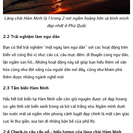
Làng chài Hàm Ninh là 1 trong 2 nơi ngắm hoàng hôn và bình minh
đẹp nhất ở Phú Quốc
2.2 Trải nghiệm làm ngư dân
Bạn có thể trải nghiệm “một ngày làm ngư dân” với các hoạt động trên
biển vô cùng thú vị như: câu cá, câu mực đêm, đi thuyền cùng ngư dân,
lặn ngắm san hô,...Những hoạt động này sẽ giúp bạn hiểu thêm về văn
hóa cũng như đời sống của người dân nơi đây, cũng như khám phá
thêm được những ngành nghề mới.
2.3 Tắm biển Hàm Ninh
Hầu hết bãi biển tại Hàm Ninh vẫn còn giữ nguyên được vẻ đẹp hoang
sơ, yên tĩnh với biển xanh trong và bờ cát trắng xóa. Ngâm mình dưới
làn nước mát và ngắm nhìn phong cảnh tuyệt đẹp chính là một cảm giác
cực kì thư giãn, xua tan đi những bộn bề của phố thị.
2.4 Check-in cây cầu gỗ - biểu tượng của làng chài Hàm Ninh