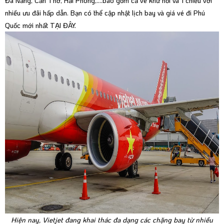
Đà Nẵng, Cần Thơ, Hải Phòng,....bao gồm cả vé khứ hồi và 1 chiều với
nhiều ưu đãi hấp dẫn. Bạn có thể cập nhật lịch bay và giá vé đi Phú
Quốc mới nhất
TẠI ĐÂY
.
Hiện nay, Vietjet đang khai thác đa dạng các chặng bay từ nhiều