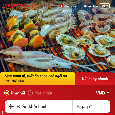
VI
Đăng ký
|
Đăng nhập
Mua hành lý, suất ăn chọn chỗ ngồi và
Gửi hàng nhanh
hơn thế nữa...
VND
Khứ hồi
Một chiều
Ngày đi
Điểm khởi hành