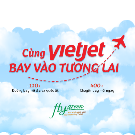
120+
400+
Đường bay nội địa và quốc tế.
Chuyến bay mỗi ngày