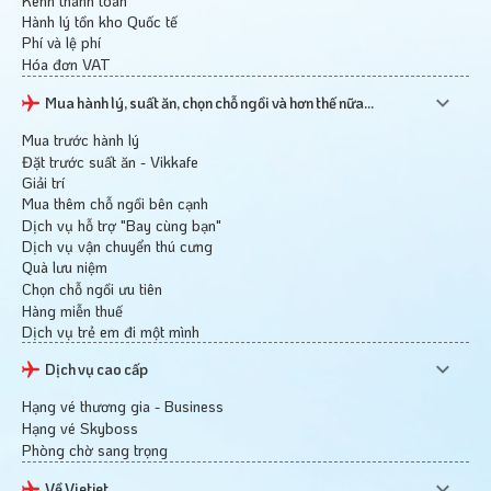
Kênh thanh toán
Hành lý tồn kho Quốc tế
Phí và lệ phí
Hóa đơn VAT
Mua hành lý, suất ăn, chọn chỗ ngồi và hơn thế nữa...
Mua trước hành lý
Đặt trước suất ăn - Vikkafe
Giải trí
Mua thêm chỗ ngồi bên cạnh
Dịch vụ hỗ trợ "Bay cùng bạn"
Dịch vụ vận chuyển thú cưng
Quà lưu niệm
Chọn chỗ ngồi ưu tiên
Hàng miễn thuế
Dịch vụ trẻ em đi một mình
Dịch vụ cao cấp
Hạng vé thương gia - Business
Hạng vé Skyboss
Phòng chờ sang trọng
Về Vietjet