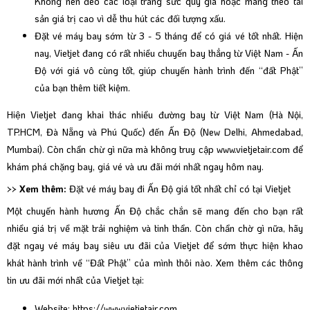
Không nên đeo các loại trang sức quý giá hoặc mang theo tài
sản giá trị cao vì dễ thu hút các đối tượng xấu.
Đặt vé máy bay sớm từ 3 - 5 tháng để có giá vé tốt nhất. Hiện
nay, Vietjet đang có rất nhiều chuyến bay thẳng từ Việt Nam - Ấn
Độ với giá vô cùng tốt, giúp chuyến hành trình đến “đất Phật”
của bạn thêm tiết kiệm.
Hiện Vietjet đang khai thác nhiều đường bay từ Việt Nam (Hà Nội,
TP.HCM, Đà Nẵng và Phú Quốc) đến Ấn Độ (New Delhi, Ahmedabad,
Mumbai). Còn chần chừ gì nữa mà không truy cập
www.vietjetair.com
để
khám phá chặng bay, giá vé và ưu đãi mới nhất ngay hôm nay.
>> Xem thêm:
Đặt vé máy bay đi Ấn Độ giá tốt nhất chỉ có tại Vietjet
Một chuyến hành hương Ấn Độ chắc chắn sẽ mang đến cho bạn rất
nhiều giá trị về mặt trải nghiệm và tinh thần. Còn chần chờ gì nữa, hãy
đặt ngay vé máy bay siêu ưu đãi của Vietjet để sớm thực hiện khao
khát hành trình về “Đất Phật” của mình thôi nào. Xem thêm các thông
tin ưu đãi mới nhất của Vietjet tại:
Website:
https://www.vietjetair.com