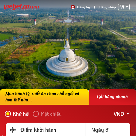
VI
Đăng ký
|
Đăng nhập
Mua hành lý, suất ăn chọn chỗ ngồi và
Gửi hàng nhanh
hơn thế nữa...
VND
Khứ hồi
Một chiều
Ngày đi
Điểm khởi hành