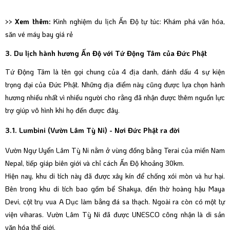
>> Xem thêm:
Kinh nghiệm du lịch Ấn Độ tự túc: Khám phá văn hóa,
săn vé máy bay giá rẻ
3. Du lịch hành hương Ấn Độ với Tứ Động Tâm của Đức Phật
Tứ Động Tâm là tên gọi chung của 4 địa danh, đánh dấu 4 sự kiện
trọng đại của Đức Phật. Những địa điểm này cũng được lựa chọn hành
hương nhiều nhất vì nhiều người cho rằng đã nhận được thêm nguồn lực
trợ giúp vô hình khi họ đến được đây.
3.1. Lumbini (Vườn Lâm Tỳ Ni) - Nơi Đức Phật ra đời
Vườn Ngự Uyển Lâm Tỳ Ni nằm ở vùng đồng bằng Terai của miền Nam
Nepal, tiếp giáp biên giới và chỉ cách Ấn Độ khoảng 30km.
Hiện nay, khu di tích này đã được xây kín để chống xói mòn và hư hại.
Bên trong khu di tích bao gồm bể Shakya, đền thờ hoàng hậu Maya
Devi, cột trụ vua A Dục làm bằng đá sa thạch. Ngoài ra còn có một tự
viện viharas. Vườn Lâm Tỳ Ni đã được UNESCO công nhận là di sản
văn hóa thế giới.