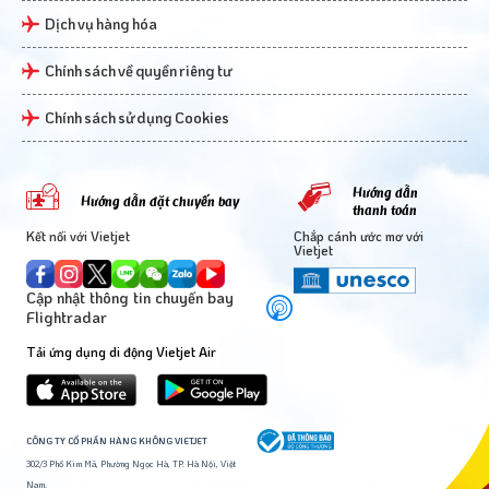
Dịch vụ hàng hóa
Chính sách về quyền riêng tư
Chính sách sử dụng Cookies
Hướng dẫn
Hướng dẫn đặt chuyến bay
thanh toán
Kết nối với Vietjet
Chắp cánh ước mơ với
Vietjet
Cập nhật thông tin chuyến bay
Flightradar
Tải ứng dụng di động Vietjet Air
CÔNG TY CỔ PHẦN HÀNG KHÔNG VIETJET
302/3 Phố Kim Mã, Phường Ngọc Hà, TP. Hà Nội, Việt
Nam.