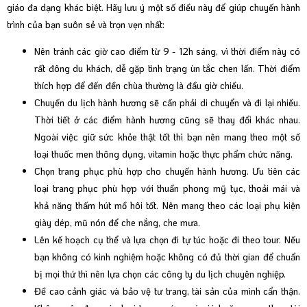
giáo đa dạng khác biệt. Hãy lưu ý một số điều này để giúp chuyến hành
trình của bạn suôn sẻ và trọn vẹn nhất:
Nên tránh các giờ cao điểm từ 9 - 12h sáng, vì thời điểm này có
rất đông du khách, dễ gặp tình trạng ùn tắc chen lấn. Thời điểm
thích hợp để đến đền chùa thường là đầu giờ chiều.
Chuyến du lịch hành hương sẽ cần phải di chuyển và đi lại nhiều.
Thời tiết ở các điểm hành hương cũng sẽ thay đổi khác nhau.
Ngoài việc giữ sức khỏe thật tốt thì bạn nên mang theo một số
loại thuốc men thông dụng, vitamin hoặc thực phẩm chức năng.
Chọn trang phục phù hợp cho chuyến hành hương. Ưu tiên các
loại trang phục phù hợp với thuần phong mỹ tục, thoải mái và
khả năng thấm hút mồ hôi tốt. Nên mang theo các loại phụ kiện
giày dép, mũ nón để che nắng, che mưa.
Lên kế hoạch cụ thể và lựa chọn đi tự túc hoặc đi theo tour. Nếu
bạn không có kinh nghiệm hoặc không có đủ thời gian để chuẩn
bị mọi thứ thì nên lựa chọn các công ty du lịch chuyên nghiệp.
Đề cao cảnh giác và bảo vệ tư trang, tài sản của mình cẩn thận.