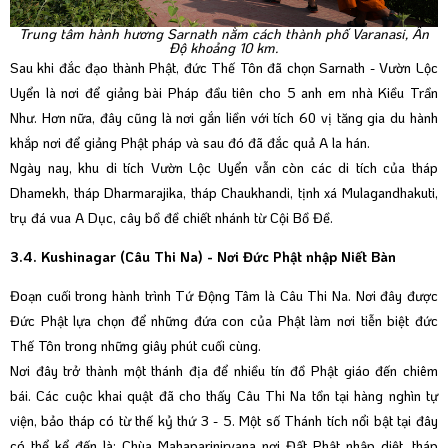
Trung tâm hành hương Sarnath nằm cách thành phố Varanasi, Ấn
Độ khoảng 10 km.
Sau khi đắc đạo thành Phật, đức Thế Tôn đã chọn Sarnath - Vườn Lộc
Uyển là nơi để giảng bài Pháp đầu tiên cho 5 anh em nhà Kiều Trần
Như. Hơn nữa, đây cũng là nơi gắn liền với tích 60 vị tăng gia du hành
khắp nơi để giảng Phật pháp và sau đó đã đắc quả A la hán.
Ngày nay, khu di tích Vườn Lộc Uyển vẫn còn các di tích của tháp
Dhamekh, tháp Dharmarajika, tháp Chaukhandi, tịnh xá Mulagandhakuti,
trụ đá vua A Dục, cây bồ đề chiết nhánh từ Cội Bồ Đề.
3.4. Kushinagar (Câu Thi Na) - Nơi Đức Phật nhập Niết Bàn
Đoạn cuối trong hành trình Tứ Động Tâm là Câu Thi Na. Nơi đây được
Đức Phật lựa chọn để những đứa con của Phật làm nơi tiễn biệt đức
Thế Tôn trong những giây phút cuối cùng.
Nơi đây trở thành một thánh địa để nhiều tín đồ Phật giáo đến chiêm
bái. Các cuộc khai quật đã cho thấy Câu Thi Na tồn tại hàng nghìn tự
viện, bảo tháp có từ thế kỷ thứ 3 - 5. Một số Thánh tích nổi bật tại đây
có thể kể đến là: Chùa Mahaparinirvana nơi Đất Phật nhập diệt, tháp