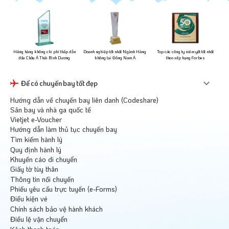
ững
Hãng hàng không chi phí thấp dẫn
Doanh nghiệp tốt nhất Ngành Hàng
Top các công ty niêm yết tốt nhất
đầu Châu Á Thái Bình Dương
không tại Đông Nam Á
theo xếp hạng Forbes
Để có chuyến bay tốt đẹp
Hướng dẫn về chuyến bay liên danh (Codeshare)
Sân bay và nhà ga quốc tế
Vietjet e-Voucher
Hướng dẫn làm thủ tục chuyến bay
Tìm kiếm hành lý
Quy định hành lý
Khuyến cáo di chuyển
Giấy tờ tùy thân
Thông tin nối chuyến
Phiếu yêu cầu trực tuyến (e-Forms)
Điều kiện vé
Chính sách bảo vệ hành khách
Điều lệ vận chuyển