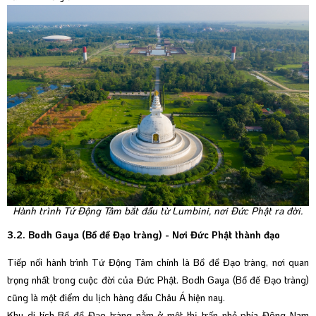
Hành trình Tứ Động Tâm bắt đầu từ Lumbini, nơi Đức Phật ra đời.
3.2. Bodh Gaya (Bồ đề Đạo tràng) - Nơi Đức Phật thành đạo
Tiếp nối hành trình Tứ Động Tâm chính là Bồ đề Đạo tràng, nơi quan
trọng nhất trong cuộc đời của Đức Phật. Bodh Gaya (Bồ đề Đạo tràng)
cũng là một điểm du lịch hàng đầu Châu Á hiện nay.
Khu di tích Bồ đề Đạo tràng nằm ở một thị trấn nhỏ phía Đông Nam