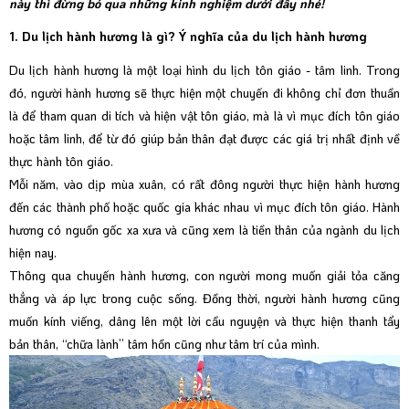
này thì đừng bỏ qua những kinh nghiệm dưới đây nhé!
1. Du lịch hành hương là gì? Ý nghĩa của du lịch hành hương
Du lịch hành hương là một loại hình du lịch tôn giáo - tâm linh. Trong
đó, người hành hương sẽ thực hiện một chuyến đi không chỉ đơn thuần
là để tham quan di tích và hiện vật tôn giáo, mà là vì mục đích tôn giáo
hoặc tâm linh, để từ đó giúp bản thân đạt được các giá trị nhất định về
thực hành tôn giáo.
Mỗi năm, vào dịp mùa xuân, có rất đông người thực hiện hành hương
đến các thành phố hoặc quốc gia khác nhau vì mục đích tôn giáo. Hành
hương có nguồn gốc xa xưa và cũng xem là tiền thân của ngành du lịch
hiện nay.
Thông qua chuyến hành hương, con người mong muốn giải tỏa căng
thẳng và áp lực trong cuộc sống. Đồng thời, người hành hương cũng
muốn kính viếng, dâng lên một lời cầu nguyện và thực hiện thanh tẩy
bản thân, “chữa lành” tâm hồn cũng như tâm trí của mình.