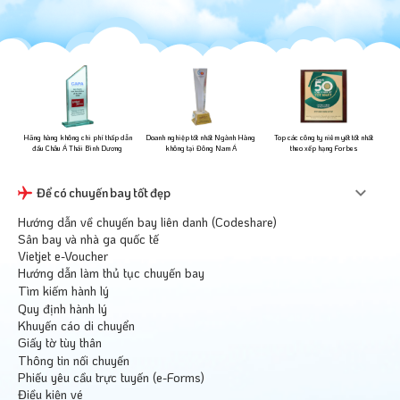
ững
Hãng hàng không chi phí thấp dẫn
Doanh nghiệp tốt nhất Ngành Hàng
Top các công ty niêm yết tốt nhất
đầu Châu Á Thái Bình Dương
không tại Đông Nam Á
theo xếp hạng Forbes
Để có chuyến bay tốt đẹp
Hướng dẫn về chuyến bay liên danh (Codeshare)
Sân bay và nhà ga quốc tế
Vietjet e-Voucher
Hướng dẫn làm thủ tục chuyến bay
Tìm kiếm hành lý
Quy định hành lý
Khuyến cáo di chuyển
Giấy tờ tùy thân
Thông tin nối chuyến
Phiếu yêu cầu trực tuyến (e-Forms)
Điều kiện vé