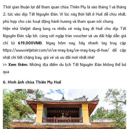
Thời gian thuận lợi để tham quan chùa Thiên Mụ là vào tháng 1 và tháng
2, tức vào dịp Tết Nguyên Đán. Vì lúc này thời tiết ở Huế dễ chịu nhất,
phù hợp cho các hoạt động hành hương và tham quan nói chung.
Hiện nhà Vietjet đang tung ra nhiều
vé máy bay đi Huế
cho dịp Tết
Nguyên Đán sắp tới, cùng với ngập tràn voucher và ưu đãi hấp dẫn giá
chỉ từ
619,000VNĐ
. Ngay hôm nay, hãy nhanh tay truy cập
https://www.vietjetair.com/vi/ve-may-bay/ve-may-bay-di-hue/
để cập
nhật chi tiết chặng bay, giá vé và ưu đãi mới nhất nhé!
>> Xem thêm:
Những địa điểm du lịch Tết Nguyên Đán không thể bỏ
qua
6. Hình ảnh chùa Thiên Mụ Huế