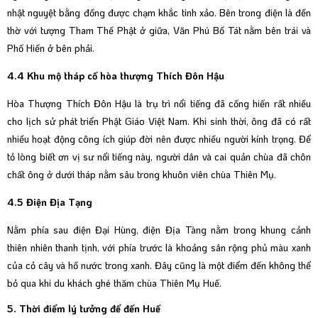
nhật nguyệt bằng đồng được chạm khắc tinh xảo. Bên trong điện là đền
thờ với tượng Tham Thế Phật ở giữa, Văn Phú Bồ Tát nằm bên trái và
Phố Hiến ở bên phải.
4.4 Khu mộ tháp cố hòa thượng Thích Đôn Hậu
Hòa Thượng Thích Đôn Hậu là trụ trì nổi tiếng đã cống hiến rất nhiều
cho lịch sử phát triển Phật Giáo Việt Nam. Khi sinh thời, ông đã có rất
nhiều hoạt động công ích giúp đời nên được nhiều người kính trọng. Để
tỏ lòng biết ơn vị sư nổi tiếng này, người dân và cai quản chùa đã chôn
chất ông ở dưới tháp nằm sâu trong khuôn viên chùa Thiên Mụ.
4.5 Điện Địa Tạng
Nằm phía sau điện Đại Hùng, điện Địa Tàng nằm trong khung cảnh
thiên nhiên thanh tịnh, với phía trước là khoảng sân rộng phủ màu xanh
của cỏ cây và hồ nước trong xanh. Đây cũng là một điểm đến không thể
bỏ qua khi du khách ghé thăm chùa Thiên Mụ Huế.
5. Thời điểm lý tưởng để đến Huế