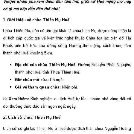
Vietjet khám phá xem điểm đến tâm linh giữa xứ Huế mộng mơ này
có gì mà hấp dẫn đến thế nhé!
1. Giới thiệu về chùa Thiên Mụ Huế
Chùa Thiên Mụ, còn có tên gọi khác là chùa Linh Mụ được công nhận là
di tích cấp quốc gia về kiến trúc nghệ thuật. Chùa tọa lạc trên đồi Hạ
Khuê, bên bờ Bắc của dòng sông Hương thơ mộng, cách trung tâm
thành phố Huế khoảng 5km.
Địa chỉ của chùa Thiên Mụ Huế:
Đường Nguyễn Phúc Nguyên,
thành phố Huế, tỉnh Thừa Thiên Huế.
Giờ chùa mở cửa:
Cả ngày.
Giá vé tham quan chùa:
Miễn phí.
>> Xem thêm:
Kinh nghiệm du lịch Huế tự túc - khám phá vùng đất cố
đô, thưởng thức đặc sản ngon ngất ngây
2. Lịch sử chùa Thiên Mụ Huế
Lịch sử có ghi lại, Thiên Mụ ở Huế được đích thân chúa Nguyễn Hoàng