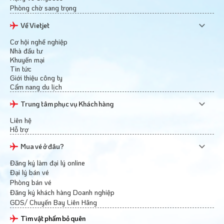
Phòng chờ sang trọng
Về Vietjet
Cơ hội nghề nghiệp
Nhà đầu tư
Khuyến mại
Tin tức
Giới thiệu công ty
Cẩm nang du lịch
Trung tâm phục vụ Khách hàng
Liên hệ
Hỗ trợ
Mua vé ở đâu?
Đăng ký làm đại lý online
Đại lý bán vé
Phòng bán vé
Đăng ký khách hàng Doanh nghiệp
GDS/ Chuyến Bay Liên Hãng
Tìm vật phẩm bỏ quên