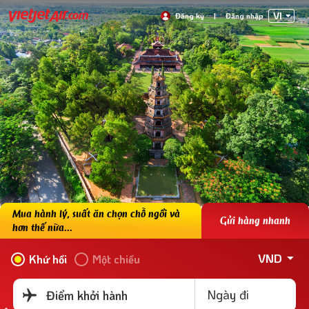
VI
Đăng ký
|
Đăng nhập
Mua hành lý, suất ăn chọn chỗ ngồi và
Gửi hàng nhanh
hơn thế nữa...
VND
Khứ hồi
Một chiều
Ngày đi
Điểm khởi hành