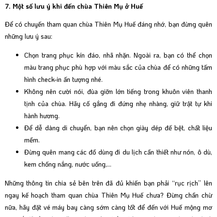
7. Một số lưu ý khi đến chùa Thiên Mụ ở Huế
Để có chuyến tham quan chùa Thiên Mụ Huế đáng nhớ, bạn đừng quên
những lưu ý sau:
Chọn trang phục kín đáo, nhã nhặn. Ngoài ra, bạn có thể chọn
màu trang phục phù hợp với màu sắc của chùa để có những tấm
hình check-in ấn tượng nhé.
Không nên cười nói, đùa giỡn lớn tiếng trong khuôn viên thanh
tịnh của chùa. Hãy cố gắng đi đứng nhẹ nhàng, giữ trật tự khi
hành hương.
Để dễ dàng di chuyển, bạn nên chọn giày dép đế bệt, chất liệu
mềm.
Đừng quên mang các đồ dùng đi du lịch cần thiết như nón, ô dù,
kem chống nắng, nước uống,...
Những thông tin chia sẻ bên trên đã đủ khiến bạn phải “rục rịch” lên
ngay kế hoạch tham quan chùa Thiên Mụ Huế chưa? Đừng chần chừ
nữa, hãy đặt vé máy bay càng sớm càng tốt để đến với Huế mộng mơ