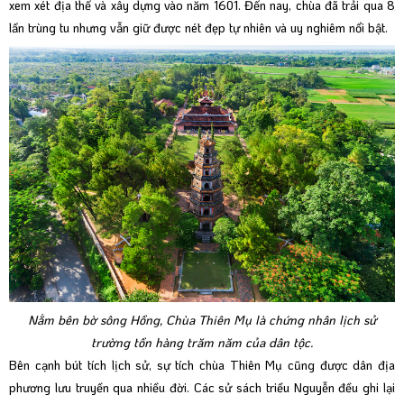
xem xét địa thế và xây dựng vào năm 1601. Đến nay, chùa đã trải qua 8
lần trùng tu nhưng vẫn giữ được nét đẹp tự nhiên và uy nghiêm nổi bật.
Nằm bên bờ sông Hồng, Chùa Thiên Mụ là chứng nhân lịch sử
trường tồn hàng trăm năm của dân tộc.
Bên cạnh bút tích lịch sử, sự tích chùa Thiên Mụ cũng được dân địa
phương lưu truyền qua nhiều đời. Các sử sách triều Nguyễn đều ghi lại