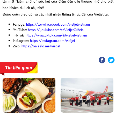
tận mắt “kiểm chứng” sức hút của điểm đến gây thương nhớ cho biết
bao khách du lịch này nhé!
Đừng quên theo dõi và cập nhật nhiều thông tin ưu đãi của Vietjet tại:
Fanpge:
https://www.facebook.com/vietjetvietnam
YouTube:
https://youtube.com/c/VietjetOfficial
TikTok:
https://www.tiktok.com/@vietjetvietnam
Instagram:
https://instagram.com/vietjet
Zalo:
https://oa.zalo.me/vietjet
Tin liên quan