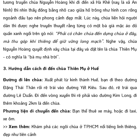
tương truyền chúa Nguyễn Hoàng khi đi đến xã Hà Khê (nay là xã An
Ninh) thì nhìn thấy đồng bằng nhô cao giữa hồ trông như hình con rồng
ngoảnh đầu tạo nên phong cảnh đẹp mắt. Lúc này, chúa liền hỏi người
dân thì được nghe truyền thuyết rằng từng có một bà già mặc áo đỏ
quần xanh ngồi trên gò nói:
“Phải có chân chúa đến dựng chùa ở đây,
mà thu góp khí thiêng để giữ vững long mạch”
. Nghe vậy, chúa
Nguyễn Hoàng quyết định xây chùa tại đây và đặt tên là chùa Thiên Mụ
- có nghĩa là “bà mụ nhà trời”.
3. Hướng dẫn cách đi đến chùa Thiên Mụ ở Huế
Đường đi lên chùa:
Xuất phát từ kinh thành Huế, bạn đi theo đường
Đặng Thái Thân rồi rẽ trái vào đường Yết Kiêu. Sau đó, rẽ trái qua
đường Lê Duẩn. Đi đến vòng xuyến thì rẽ phải vào đường Kim Long, đi
thêm khoảng 2km là đến chùa.
Phương tiện di chuyển đến chùa:
Bạn thể thuê xe máy, hoặc đi taxi,
xe ôm.
>> Xem thêm:
Khám phá các ngôi chùa ở TP.HCM nổi tiếng linh thiêng,
đẹp như tiên cảnh