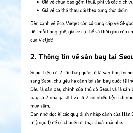
Giá vé chưa bao gồm thuế, phí và các dịch v
Giá vé có thể thay đổi theo từng thời điểm
Bên cạnh vé Eco, Vietjet còn có cung cấp vé Skybo
tiết mỗi hạng ghế, giá vé cụ thể và thời gian của
của Vietjet!
2. Thông tin về sân bay tại Seo
Seoul hiện có 2 sân bay quốc tế là sân bay Inch
sang Seoul chủ yếu hạ cánh tại sân bay quốc tế In
Đây là sân bay chính của thủ đô Seoul và là sân
bay có 2 nhà ga số 1 và số 2 với nhiều tiện ích n
mua sắm,...
Bạn nhớ đọc kĩ các quy định nhập cảnh của Hàn 
tế
(mục 1) để có chuyến đi thật thoải mái nhé.