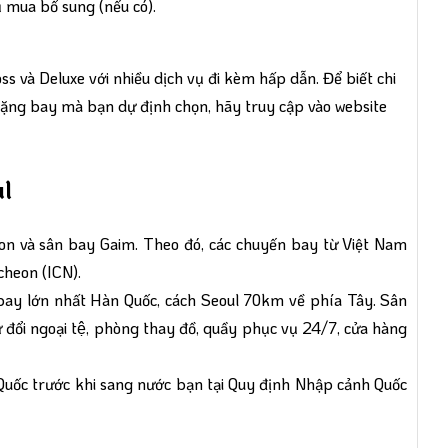
ụ mua bổ sung (nếu có).
ss và Deluxe với nhiều dịch vụ đi kèm hấp dẫn. Để biết chi
 chặng bay mà bạn dự định chọn, hãy truy cập vào
website
ul
eon và sân bay Gaim. Theo đó, các chuyến bay từ Việt Nam
cheon (ICN).
 bay lớn nhất Hàn Quốc, cách Seoul 70km về phía Tây. Sân
hư đổi ngoại tệ, phòng thay đồ, quầy phục vụ 24/7, cửa hàng
Quốc trước khi sang nước bạn tại
Quy định Nhập cảnh Quốc