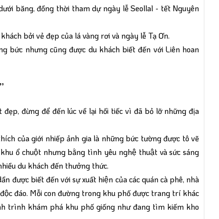
dưới băng, đồng thời tham dự ngày lễ Seollal - tết Nguyên
hách bởi vẻ đẹp của lá vàng rơi và ngày lễ Tạ Ơn.
́ng bức nhưng cũng được du khách biết đến với Liên hoan
”
p, đừng để đến lúc về lại hối tiếc vì đã bỏ lỡ những địa
ch của giới nhiếp ảnh gia là những bức tường được tô vẽ
t khu ổ chuột nhưng bằng tình yêu nghệ thuật và sức sáng
t nhiều du khách đến thưởng thức.
n được biết đến với sự xuất hiện của các quán cà phê, nhà
ộc đáo. Mỗi con đường trong khu phố được trang trí khác
ành trình khám phá khu phố giống như đang tìm kiếm kho