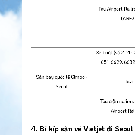
Tàu Airport Rail
(AREX
Xe buýt (số 2, 20, 
651, 6629, 6632,
Sân bay quốc tế Gimpo -
Taxi
Seoul
Tàu điện ngầm số
Airport Ra
4. Bí kíp săn vé Vietjet đi Seoul