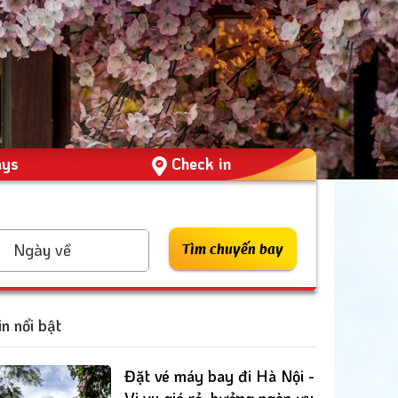
ays
Check in
Ngày về
Tìm chuyến bay
in nổi bật
Đặt vé máy bay đi Hà Nội -
Vi vu giá rẻ, hưởng ngàn ưu