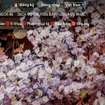
Đăng ký
|
Đăng nhập
Việt Nam
HECK-IN
DỊCH VỤ CHUYẾN BAY
DỊCH VỤ KHÁC
Sim
E-Visa
Mua ngoại tệ
Bảo hiểm
SkyJoy