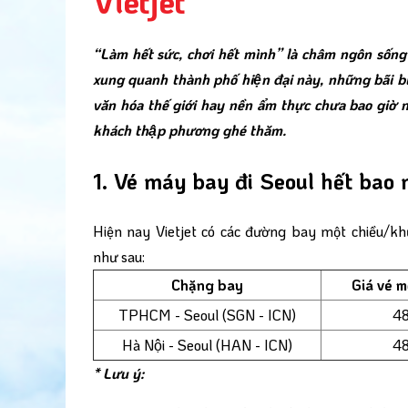
Vietjet
“Làm hết sức, chơi hết mình” là châm ngôn sống
xung quanh thành phố hiện đại này, những bãi biê
văn hóa thế giới hay nền ẩm thực chưa bao giờ n
khách thập phương ghé thăm.
1. Vé máy bay đi Seoul hết bao 
Hiện nay Vietjet có các đường bay một chiều/khứ
như sau:
Chặng bay
Giá vé mộ
TPHCM - Seoul (SGN - ICN)
48
Hà Nội - Seoul (HAN - ICN)
48
* Lưu ý: