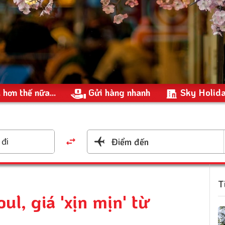
 hơn thế nữa...
Gửi hàng nhanh
Sky Holid
đi
Điểm đến
T
l, giá 'xịn mịn' từ