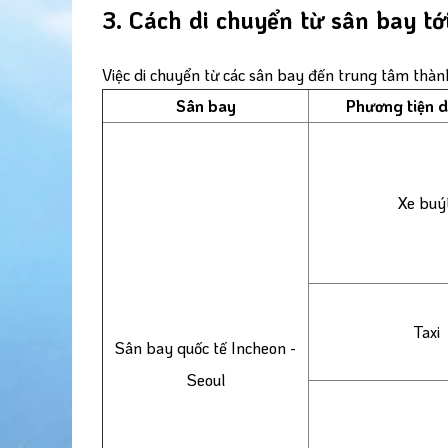
3. Cách di chuyển từ sân bay t
Việc di chuyển từ các sân bay đến trung tâm thàn
Sân bay
Phương tiện d
Xe buý
Taxi
Sân bay quốc tế Incheon -
Seoul