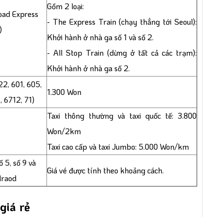
Gồm 2 loại:
road Express
- The Express Train (chạy thẳng tới Seoul):
)
Khởi hành ở nhà ga số 1 và số 2.
- All Stop Train (dừng ở tất cả các trạm):
Khởi hành ở nhà ga số 2.
22, 601, 605,
1.300
Won
 6712, 71)
Taxi thông thường và taxi quốc tế: 3.800
Won/2km
Taxi cao cấp và taxi Jumbo: 5.000 Won/km
 5, số 9 và
Giá vé được tính theo khoảng cách.
ilraod
 giá rẻ