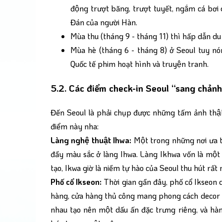
động trượt băng, trượt tuyết, ngắm cá bơi 
Đán của người Hàn.
Mùa thu (tháng 9 - tháng 11) thì hấp dẫn du k
Mùa hè (tháng 6 - tháng 8) ở Seoul tuy no
Quốc tế phim hoạt hình và truyện tranh.
5.2. Các điểm check-in Seoul “sang chảnh
Đến Seoul là phải chụp được những tấm ảnh thật đẹ
điểm này nha:
Làng nghệ thuật Ihwa:
Một trong những nơi ưa thí
đầy màu sắc ở làng Ihwa. Làng Ikhwa vốn là mộ
tạo, Ikwa giờ là niềm tự hào của Seoul thu hút rấ
Phố cổ Ikseon:
Thời gian gần đây, phố cổ Ikseon dầ
hàng, cửa hàng thủ công mang phong cách decor đ
nhau tạo nên một dấu ấn đặc trưng riêng, và h