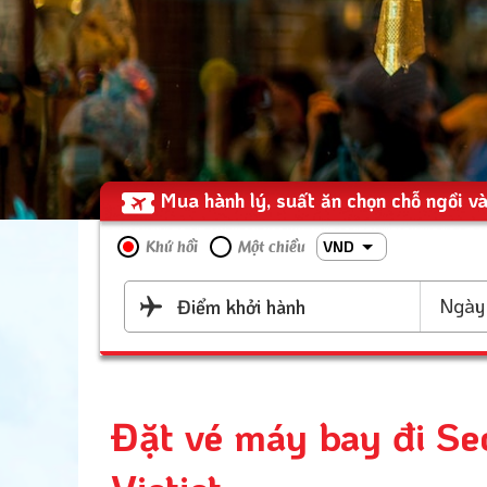
Mua hành lý, suất ăn chọn chỗ ngồi và
VND
Khứ hồi
Một chiều
Ngày 
Điểm khởi hành
Đặt vé máy bay đi Seou