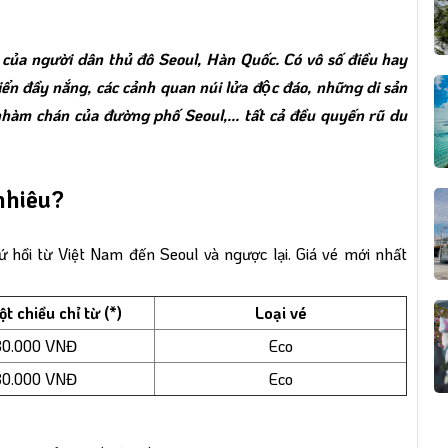
 của người dân thủ đô Seoul, Hàn Quốc. Có vô số điều hay
̉n đầy nắng, các cảnh quan núi lửa độc đáo, những di sản
hàm chán của đường phố Seoul,... tất cả đều quyến rũ du
nhiêu?
 hồi từ Việt Nam đến Seoul và ngược lại. Giá vé mới nhất
t chiều chỉ từ (*)
Loại vé
0.000 VNĐ
Eco
0.000 VNĐ
Eco