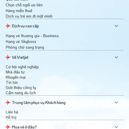
Chọn chỗ ngồi ưu tiên
Hàng miễn thuế
Dịch vụ trẻ em đi một mình
Dịch vụ cao cấp
Hạng vé thương gia - Business
Hạng vé Skyboss
Phòng chờ sang trọng
Về Vietjet
Cơ hội nghề nghiệp
Nhà đầu tư
Khuyến mại
Tin tức
Giới thiệu công ty
Cẩm nang du lịch
Trung tâm phục vụ Khách hàng
Liên hệ
Hỗ trợ
Mua vé ở đâu?