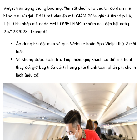
Vietjet trân trọng thông báo một “tin sốt dẻo” cho các tín đồ đam mê
hãng bay Vietjet. Đó là mã khuyến mãi GIẢM 20% giá vé (trừ dịp Lễ,
Tết…) khi nhập mã code HELLOVIETNAM từ hôm nay đến hết ngày
25/12/2023. Trong đó:
Áp dụng khi đặt mua vé qua Website hoặc App Vietjet thứ 2 mỗi
tuần.
Vé không được hoàn trả. Tuy nhiên, quý khách có thể linh hoạt
thay đổi giờ bay (nếu cần) nhưng phải thanh toán phần phí chênh
lệch (nếu có).