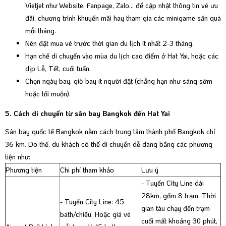
Vietjet như Website, Fanpage, Zalo... để cập nhật thông tin vé ưu
đãi, chương trình khuyến mãi hay tham gia các minigame săn quà
mỗi tháng.
Nên đặt mua vé trước thời gian du lịch ít nhất 2-3 tháng.
Hạn chế di chuyển vào mùa du lịch cao điểm ở Hat Yai, hoặc các
dịp Lễ, Tết, cuối tuần.
Chọn ngày bay, giờ bay ít người đặt (chẳng hạn như sáng sớm
hoặc tối muộn).
5. Cách di chuyển từ sân bay Bangkok đến Hat Yai
Sân bay quốc tế Bangkok nằm cách trung tâm thành phố Bangkok chỉ
36 km. Do thế, du khách có thể di chuyển dễ dàng bằng các phương
tiện như:
Phương tiện
Chi phí tham khảo
Lưu ý
- Tuyến City Line dài
28km, gồm 8 trạm. Thời
- Tuyến City Line: 45
gian tàu chạy đến trạm
bath/chiều. Hoặc giá vé
cuối mất khoảng 30 phút,