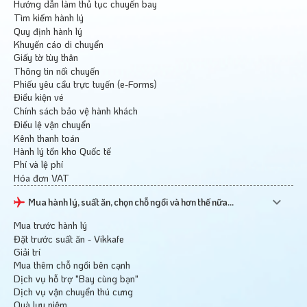
Hướng dẫn làm thủ tục chuyến bay
Tìm kiếm hành lý
Quy định hành lý
Khuyến cáo di chuyển
Giấy tờ tùy thân
Thông tin nối chuyến
Phiếu yêu cầu trực tuyến (e-Forms)
Điều kiện vé
Chính sách bảo vệ hành khách
Điều lệ vận chuyển
Kênh thanh toán
Hành lý tồn kho Quốc tế
Phí và lệ phí
Hóa đơn VAT
Mua hành lý, suất ăn, chọn chỗ ngồi và hơn thế nữa...
Mua trước hành lý
Đặt trước suất ăn - Vikkafe
Giải trí
Mua thêm chỗ ngồi bên cạnh
Dịch vụ hỗ trợ "Bay cùng bạn"
Dịch vụ vận chuyển thú cưng
Quà lưu niệm