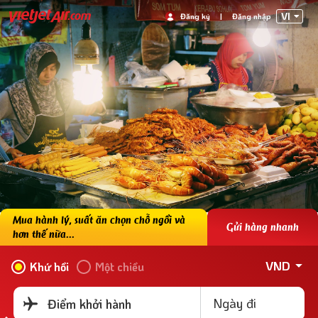
VI
Đăng ký
|
Đăng nhập
Mua hành lý, suất ăn chọn chỗ ngồi và
Gửi hàng nhanh
hơn thế nữa...
VND
Khứ hồi
Một chiều
Ngày đi
Điểm khởi hành