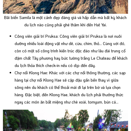
Bãi biển Samila là một cảnh đẹp đáng giá và hấp dẫn mà bất kỳ khách
du lịch nào cũng phải ghé thăm khi đến Hat Yai.
Công viên giải trí Pruksa: Công viên giải trí Pruksa là nơi nuôi
dưỡng nhiều loài động vật như dê, cừu, chim, thỏ... Cùng với đó,
còn có một số công trình kiến trúc độc đáo như lâu đài trung cổ
đậm chất Tây phương hay bức tường trắng Le Chateau để khách
du lịch thỏa thích check-in nếu có dịp đến đây.
Chợ nổi Klong Hae: Khác với các chợ nổi thông thường, các sạp
hàng tại chợ nổi Klong Hae sẽ cập đậu gần bến thay vì giữa
sông nên du khách có thể thoải mái đi lại trên bờ và lựa chọn
hàng. Đặc biệt, đến Klong Hae, khách du lịch phải thưởng thức
ngay các món ăn bắt miệng như chè xoài, tomyum, bún cá…