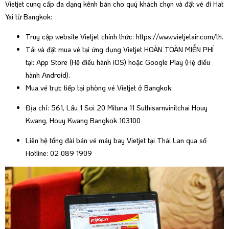
Vietjet cung cấp đa dạng kênh bán cho quý khách chọn và đặt vé đi Hat
Yai từ Bangkok:
Truy cập website Vietjet chính thức:
https://www.vietjetair.com/th
.
Tải và đặt mua vé tại ứng dụng Vietjet HOÀN TOÀN MIỄN PHÍ
tại:
App Store
(Hệ điều hành iOS) hoặc
Google Play
(Hệ điều
hành Android).
Mua vé trực tiếp tại phòng vé Vietjet ở Bangkok:
Địa chỉ: 561, Lầu 1 Soi 20 Mituna 11 Suthisarnvinitchai Houy
Kwang, Houy Kwang Bangkok 103100
Liên hệ tổng đài bán vé máy bay Vietjet tại Thái Lan qua số
Hotline: 02 089 1909