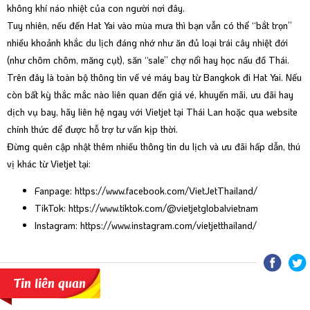
không khí náo nhiệt của con người nơi đây.
Tuy nhiên, nếu đến Hat Yai vào mùa mưa thì bạn vẫn có thể “bắt trọn”
nhiều khoảnh khắc du lịch đáng nhớ như ăn đủ loại trái cây nhiệt đới
(như chôm chôm, măng cụt), săn “sale” chợ nổi hay học nấu đồ Thái.
Trên đây là toàn bộ thông tin về vé máy bay từ Bangkok đi Hat Yai. Nếu
còn bất kỳ thắc mắc nào liên quan đến giá vé, khuyến mãi, ưu đãi hay
dịch vụ bay, hãy liên hệ ngay với Vietjet tại Thái Lan hoặc qua website
chính thức để được hỗ trợ tư vấn kịp thời.
Đừng quên cập nhật thêm nhiều thông tin du lịch và ưu đãi hấp dẫn, thú
vị khác từ Vietjet tại:
Fanpage:
https://www.facebook.com/VietJetThailand/
TikTok:
https://www.tiktok.com/@vietjetglobalvietnam
Instagram:
https://www.instagram.com/vietjetthailand/
Tin liên quan