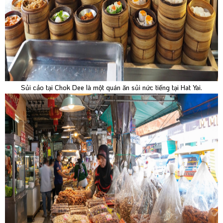
Sủi cảo tại Chok Dee là một quán ăn sủi nức tiếng tại Hat Yai.