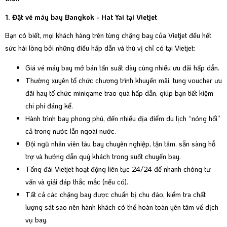
1. Đặt vé máy bay Bangkok - Hat Yai tại Vietjet
Bạn có biết, mọi khách hàng trên từng chặng bay của Vietjet đều hết
sức hài lòng bởi những điều hấp dẫn và thú vị chỉ có tại Vietjet:
Giá vé máy bay mở bán tần suất dày cùng nhiều ưu đãi hấp dẫn.
Thường xuyên tổ chức chương trình khuyến mãi, tung voucher ưu
đãi hay tổ chức minigame trao quà hấp dẫn, giúp bạn tiết kiệm
chi phí đáng kể.
Hành trình bay phong phú, đến nhiều địa điểm du lịch “nóng hổi”
cả trong nước lẫn ngoài nước.
Đội ngũ nhân viên tàu bay chuyên nghiệp, tận tâm, sẵn sàng hỗ
trợ và hướng dẫn quý khách trong suốt chuyến bay.
Tổng đài Vietjet hoạt động liên tục 24/24 để nhanh chóng tư
vấn và giải đáp thắc mắc (nếu có).
Tất cả các chặng bay được chuẩn bị chu đáo, kiểm tra chất
lượng sát sao nên hành khách có thể hoàn toàn yên tâm về dịch
vụ bay.