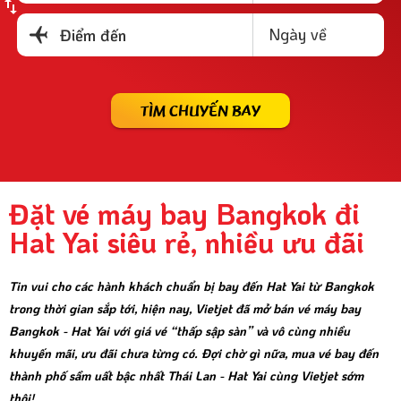
Ngày về
Điểm đến
TÌM CHUYẾN BAY
Đặt vé máy bay Bangkok đi
Hat Yai siêu rẻ, nhiều ưu đãi
Tin vui cho các hành khách chuẩn bị bay đến Hat Yai từ Bangkok
trong thời gian sắp tới, hiện nay, Vietjet đã mở bán vé máy bay
Bangkok - Hat Yai với giá vé “thấp sập sàn” và vô cùng nhiều
khuyến mãi, ưu đãi chưa từng có. Đợi chờ gì nữa, mua vé bay đến
thành phố sầm uất bậc nhất Thái Lan - Hat Yai cùng Vietjet sớm
thôi!