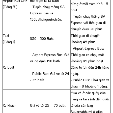
Airport Rail Link
mỗi trạm là 15 bath.
dừng ở mỗi trạm từ 3 - 5
(Tầng B1)
- Tuyến chạy thẳng SA
phút.
Express: Giá vé
- Tuyến chạy thẳng SA
150bath/người/chiều.
Express với thời gian di
chuyển dưới 20 phút.
Taxi
Thời gian di chuyển
350 - 500 Baht.
(Tầng 1)
khoảng 45 phút.
- Airport Express Bus:
- Airport Express Bus: Giá
Thời gian xe chạy mất
vé cố định 150 bath.
khoảng 45 phút, hoạt
Xe buýt
động từ 5h đến 24h hàng
- Pubilc Bus: Giá vé từ 24
ngày.
- 35 bath.
- Public Bus: Thời gian xe
chạy mất khoảng 1 tiếng.
Mua vé ở các quầy của
hãng xe tại sảnh đến quốc
Xe khách
Giá vé từ 25 – 70 bath.
tế của sân bay
Suvarnabhumi ở giữa