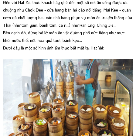
Đến với Hat Yai, thực khách hãy ghé đến một số nơi ăn uống được ưa
chuộng như Chok Dee - cửa hàng bán há cảo nổi tiếng, Mui Kee - quán
cơm gà chất lượng hay các nhà hàng phục vụ món ăn truyền thống của
Thái (như tom yum, bánh tôm, cà ri…) như Kan Eng, Ching Jie…
Bên cạnh đó, đừng bỏ lỡ món ăn vặt đường phố nức tiếng như mực
khô, nước thốt nốt, hoa quả tươi, bánh kẹo…
Dưới đây là một số hình ảnh ẩm thực bắt mắt tại Hat Yai: