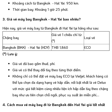
Khoảng cách từ Bangkok - Hat Yai: 950 km.
Thời gian bay: Khoảng 1 giờ 25 phút.
3. Giá vé máy bay Bangkok - Hat Yai bao nhiêu?
Hiện nay, giá vé máy bay từ Bangkok đi Hat Yai tại hãng như sau:
Giá vé 1 chiều chỉ từ
Chặng bay
Loại vé
(*)
Bangkok (BKK) - Hat Yai (HDY)
THB 1,860
ECO
(*) Lưu ý:
Giá vé đã bao gồm thuế, phí.
Giá vé có thể thay đổi tùy theo từng thời điểm.
Không chỉ có thể đặt vé máy bay ECO tại Vietjet, khách hàng có
thể lựa chọn đa dạng hạng vé hấp dẫn, nổi bật nhất là vé Delux
với mức giá tiết kiệm cùng nhiều tiện ích hấp dẫn tùy theo chặng
bay như ưu tiên chọn chỗ ngồi, phục vụ suất ăn miễn phí,...
4. Cách mua vé máy bay đi từ Bangkok đến Hat Yai giá tốt nhất