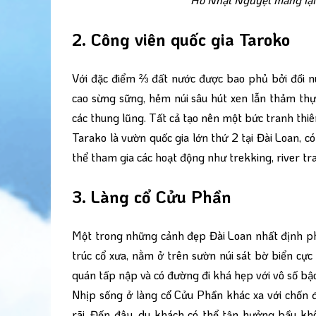
2. Công viên quốc gia Taroko
Với đặc điểm ⅔ đất nước được bao phủ bởi đồi n
cao sừng sững, hẻm núi sâu hút xen lẫn thảm thự
các thung lũng. Tất cả tạo nên một bức tranh thi
Tarako là vườn quốc gia lớn thứ 2 tại Đài Loan, c
thể tham gia các hoạt động như trekking, river t
3. Làng cổ Cửu Phần
Một trong những cảnh đẹp Đài Loan nhất định phải
trúc cổ xưa, nằm ở trên sườn núi sát bờ biển cự
quán tấp nập và có đường đi khá hẹp với vô số bậ
Nhịp sống ở làng cổ Cửu Phần khác xa với chốn đ
rãi. Đến đây, du khách có thể tận hưởng bầu kh