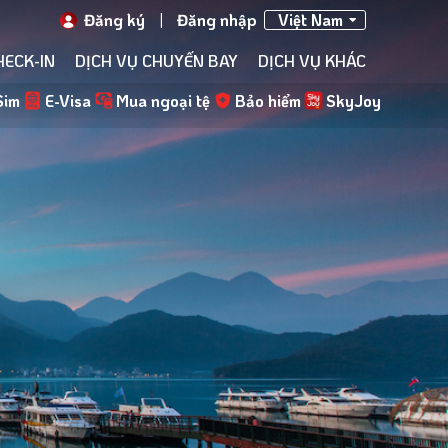
Đăng ký
|
Đăng nhập
Việt Nam
HECK-IN
DỊCH VỤ CHUYẾN BAY
DỊCH VỤ KHÁC
Sim
E-Visa
Mua ngoại tệ
Bảo hiểm
SkyJoy