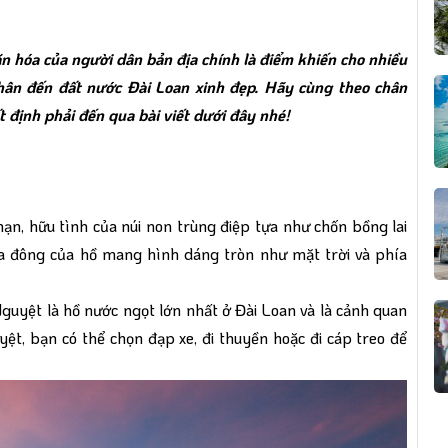
ăn hóa của người dân bản địa chính là điểm khiến cho nhiều
hân đến đất nước Đài Loan xinh đẹp. Hãy cùng theo chân
 định phải đến qua bài viết dưới đây nhé!
n, hữu tình của núi non trùng điệp tựa như chốn bồng lai
hía đông của hồ mang hình dáng tròn như mặt trời và phía
uyệt là hồ nước ngọt lớn nhất ở Đài Loan và là cảnh quan
yệt, bạn có thể chọn đạp xe, đi thuyền hoặc đi cáp treo để