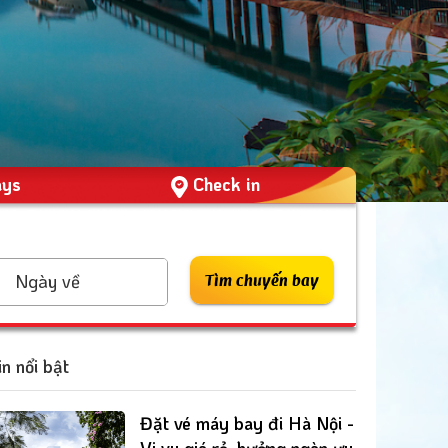
ays
Check in
Ngày về
Tìm chuyến bay
in nổi bật
Đặt vé máy bay đi Hà Nội -
Vi vu giá rẻ, hưởng ngàn ưu