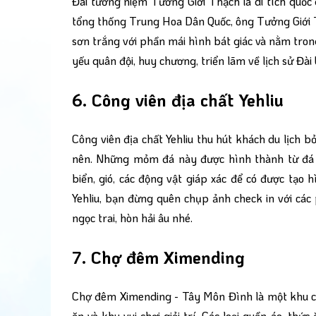
Đài tưởng niệm Tưởng Giới Thạch là di tích quốc 
tổng thống Trung Hoa Dân Quốc, ông Tưởng Giới T
sơn trắng với phần mái hình bát giác và nằm tron
yếu quân đội, huy chương, triển lãm về lịch sử Đà
6. Công viên địa chất Yehliu
Công viên địa chất Yehliu thu hút khách du lịch b
nên. Những mỏm đá này được hình thành từ đá t
biển, gió, các động vật giáp xác để có được tạo h
Yehliu, bạn đừng quên chụp ảnh check in với các
ngọc trai, hòn hải âu nhé.
7. Chợ đêm Ximending
Chợ đêm Ximending - Tây Môn Đình là một khu ch
ăn và khu vui chơi giải trí. Các loại quần áo, thứ