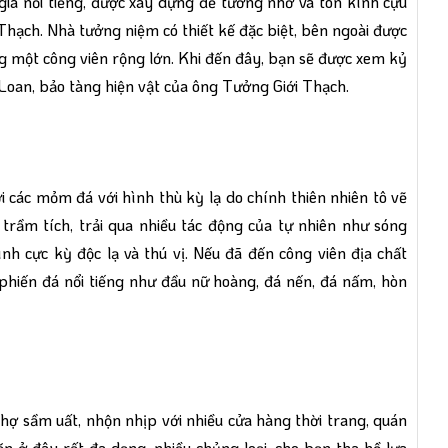
gia nổi tiếng, được xây dựng để tưởng nhớ và tôn kính cựu
hạch. Nhà tưởng niệm có thiết kế đặc biệt, bên ngoài được
g một công viên rộng lớn. Khi đến đây, bạn sẽ được xem kỷ
i Loan, bảo tàng hiện vật của ông Tưởng Giới Thạch.
ởi các mỏm đá với hình thù kỳ lạ do chính thiên nhiên tô vẽ
rầm tích, trải qua nhiều tác động của tự nhiên như sóng
ình cực kỳ độc lạ và thú vị. Nếu đã đến công viên địa chất
 phiến đá nổi tiếng như đầu nữ hoàng, đá nến, đá nấm, hòn
ợ sầm uất, nhộn nhịp với nhiều cửa hàng thời trang, quán
c ăn ở đây rất đa dạng, nhiều chủng loại, cho bạn tha hồ lựa