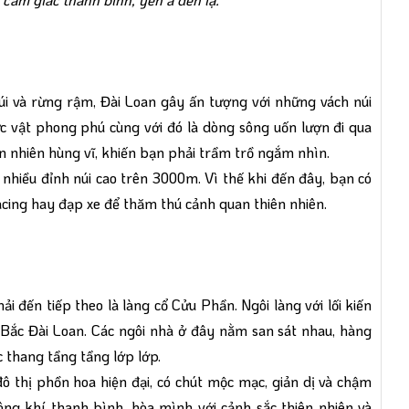
úi và rừng rậm, Đài Loan gây ấn tượng với những vách núi
c vật phong phú cùng với đó là dòng sông uốn lượn đi qua
ên nhiên hùng vĩ, khiến bạn phải trầm trồ ngắm nhìn.
ó nhiều đỉnh núi cao trên 3000m. Vì thế khi đến đây, bạn có
racing hay đạp xe để thăm thú cảnh quan thiên nhiên.
 đến tiếp theo là làng cổ Cửu Phần. Ngôi làng với lối kiến
c Bắc Đài Loan. Các ngôi nhà ở đây nằm san sát nhau, hàng
c thang tầng tầng lớp lớp.
ô thị phồn hoa hiện đại, có chút mộc mạc, giản dị và chậm
ông khí thanh bình, hòa mình với cảnh sắc thiên nhiên và