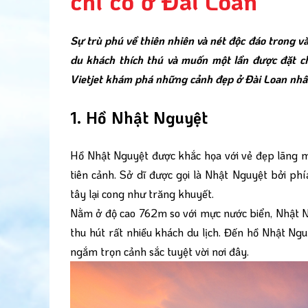
chỉ có ở Đài Loan
Sự trù phú về thiên nhiên và nét độc đáo trong v
du khách thích thú và muốn một lần được đặt c
Vietjet khám phá những cảnh đẹp ở Đài Loan nhất
1. Hồ Nhật Nguyệt
Hồ Nhật Nguyệt được khắc họa với vẻ đẹp lãng mạ
tiên cảnh. Sở dĩ được gọi là Nhật Nguyệt bởi p
tây lại cong như trăng khuyết.
Nằm ở độ cao 762m so với mực nước biển, Nhật Ng
thu hút rất nhiều khách du lịch. Đến hồ Nhật Ngu
ngắm trọn cảnh sắc tuyệt vời nơi đây.