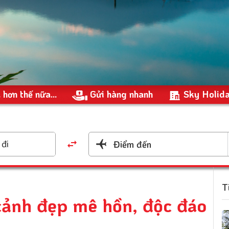
 hơn thế nữa...
Gửi hàng nhanh
Sky Holid
đi
Điểm đến
T
ảnh đẹp mê hồn, độc đáo