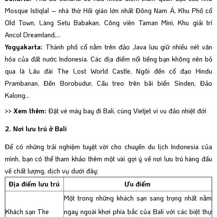
Mosque Istiqlal – nhà thờ Hồi giáo lớn nhất Đông Nam Á, Khu Phố cổ
Old Town, Làng Setu Babakan, Công viên Taman Mini, Khu giải trí
Ancol Dreamland,…
Yogyakarta:
Thành phố cổ nằm trên đảo Java lưu giữ nhiều nét văn
hóa của đất nước Indonesia. Các địa điểm nổi tiếng bạn không nên bỏ
qua là Lâu đài The Lost World Castle, Ngôi đền cổ đạo Hindu
Prambanan, Đền Borobudur, Cầu treo trên bãi biển Sinden, Đảo
Kalong…
>> Xem thêm:
Đặt vé máy bay đi Bali, cùng Vietjet vi vu đảo nhiệt đới
2. Nơi lưu trú ở Bali
Để có những trải nghiệm tuyệt vời cho chuyến du lịch Indonesia của
mình, bạn có thể tham khảo thêm một vài gợi ý về nơi lưu trú hàng đầu
về chất lượng, dịch vụ dưới đây:
Địa điểm lưu trú
Ưu điểm
Một trong những khách sạn sang trọng nhất nằm
Khách sạn The
ngay ngoài khơi phía bắc của Bali với các biệt thự