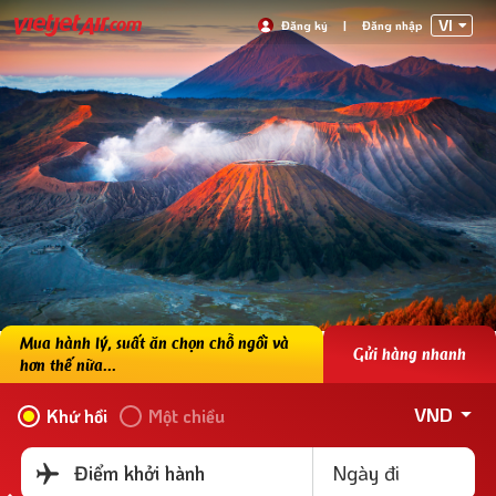
VI
Đăng ký
|
Đăng nhập
Mua hành lý, suất ăn chọn chỗ ngồi và
Gửi hàng nhanh
hơn thế nữa...
VND
Khứ hồi
Một chiều
Ngày đi
Điểm khởi hành