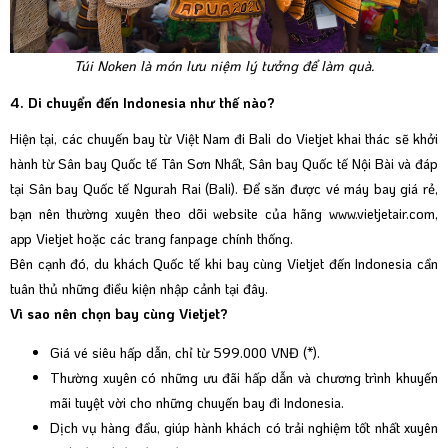
Túi Noken là món lưu niệm lý tưởng để làm quà.
4. Di chuyển đến Indonesia như thế nào?
Hiện tại, các chuyến bay từ Việt Nam đi Bali do Vietjet khai thác sẽ khởi
hành từ Sân bay Quốc tế Tân Sơn Nhất, Sân bay Quốc tế Nội Bài và đáp
tại Sân bay Quốc tế Ngurah Rai (Bali). Để săn được vé máy bay giá rẻ,
bạn nên thường xuyên theo dõi website của hãng
www.vietjetair.com
,
app Vietjet hoặc các trang fanpage chính thống.
Bên cạnh đó, du khách Quốc tế khi bay cùng Vietjet đến Indonesia cần
tuân thủ những điều kiện nhập cảnh
tại đây
.
Vì sao nên chọn bay cùng Vietjet?
Giá vé siêu hấp dẫn, chỉ từ 599.000 VNĐ (*).
Thường xuyên có những ưu đãi hấp dẫn và chương trình khuyến
mãi tuyệt vời cho những chuyến bay đi Indonesia.
Dịch vụ hàng đầu, giúp hành khách có trải nghiệm tốt nhất xuyên