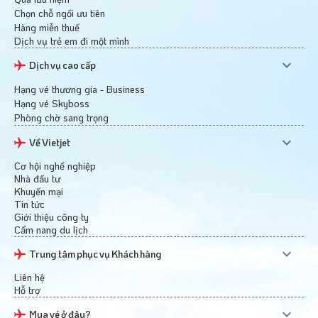
Chọn chỗ ngồi ưu tiên
Hàng miễn thuế
Dịch vụ trẻ em đi một mình
Dịch vụ cao cấp
Hạng vé thương gia - Business
Hạng vé Skyboss
Phòng chờ sang trọng
Về Vietjet
Cơ hội nghề nghiệp
Nhà đầu tư
Khuyến mại
Tin tức
Giới thiệu công ty
Cẩm nang du lịch
Trung tâm phục vụ Khách hàng
Liên hệ
Hỗ trợ
Mua vé ở đâu?