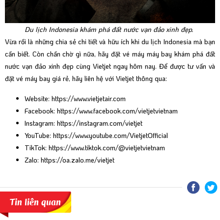
Du lịch Indonesia khám phá đất nước vạn đảo xinh đẹp.
Vừa rồi là những chia sẻ chi tiết và hữu ích khi du lịch Indonesia mà bạn
cần biết. Còn chần chờ gì nữa, hãy đặt vé máy máy bay khám phá đất
nước vạn đảo xinh đẹp cùng Vietjet ngay hôm nay. Để được tư vấn và
đặt vé máy bay giá rẻ, hãy liên hệ với Vietjet thông qua:
Website:
https://www.vietjetair.com
Facebook:
https://www.facebook.com/vietjetvietnam
Instagram:
https://instagram.com/vietjet
YouTube:
https://www.youtube.com/VietjetOfficial
TikTok:
https://www.tiktok.com/@vietjetvietnam
Zalo:
https://oa.zalo.me/vietjet
Tin liên quan