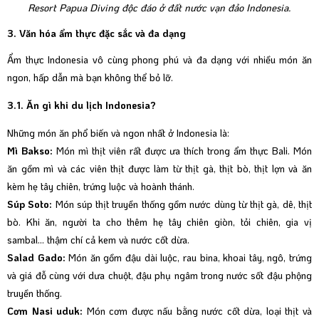
Resort Papua Diving độc đáo ở đất nước vạn đảo Indonesia.
3. Văn hóa ẩm thực đặc sắc và đa dạng
Ẩm thực Indonesia vô cùng phong phú và đa dạng với nhiều món ăn
ngon, hấp dẫn mà bạn không thể bỏ lỡ.
3.1. Ăn gì khi du lịch Indonesia?
Những món ăn phổ biến và ngon nhất ở Indonesia là:
Mì Bakso:
Món mì thịt viên rất được ưa thích trong ẩm thực Bali. Món
ăn gồm mì và các viên thịt được làm từ thịt gà, thịt bò, thịt lợn và ăn
kèm hẹ tây chiên, trứng luộc và hoành thánh.
Súp Soto:
Món súp thịt truyền thống gồm nước dùng từ thịt gà, dê, thịt
bò. Khi ăn, người ta cho thêm hẹ tây chiên giòn, tỏi chiên, gia vị
sambal… thậm chí cả kem và nước cốt dừa.
Salad Gado:
Món ăn gồm đậu dài luộc, rau bina, khoai tây, ngô, trứng
và giá đỗ cùng với dưa chuột, đậu phụ ngâm trong nước sốt đậu phộng
truyền thống.
Cơm Nasi uduk:
Món cơm được nấu bằng nước cốt dừa, loại thịt và