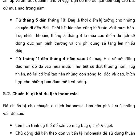
ấm áp và ẩm ướt quanh năm. Vì vậy, bạn có thể du lịch đến đây vào bất
cứ mùa nào trong năm.
Từ tháng 5 đến tháng 10:
Đây là thời điểm lý tưởng cho những
chuyến đi đến Bali. Thời tiết lúc nào cũng khô ráo và ít mưa bão.
Tuy nhiên, khoảng tháng 7, tháng 8 là mùa cao điểm du lịch sẽ
đông đúc hơn bình thường và chi phí cũng sẽ tăng lên nhiều
đấy.
Từ tháng 11 đến tháng 4 năm sau:
Lúc này, Bali sẽ bớt đông
đúc hơn do đã vào mùa mưa. Thời tiết sẽ thất thường hơn. Tuy
nhiên, nó lại có thể tạo nên những con sóng to, độc và cao, thích
hợp cho những bạn đam mê lướt sóng.
5.2. Chuẩn bị gì khi du lịch Indonesia
Để chuẩn bị cho chuyến du lịch Indonesia, bạn cần phải lưu ý những
vấn đề sau:
Lên lịch trình cụ thể để săn vé máy bay giá rẻ Vietjet.
Chủ động đổi tiền theo đơn vị tiền tệ Indonesia để sử dụng thuận