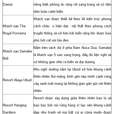
Damai
riêng biệt, phòng ốc rộng rãi sang trọng và có tầm
nhìn toàn cảnh biển.
Khách sạn được thiết kế theo lối kiến trúc phong
Khách sạn The
cách châu u hiện đại, nội thất theo phong cách
Royal Purnama
truyền thống và sở hữu bãi biển rộng lớn được bao
phủ bởi cát núi lửa đen.
Nằm trên vách đá ở phía Nam Nusa Dua, Samabe
Khách sạn Samabe
là khách sạn 5 sao sang trọng, đầy đủ tiện nghi và
Bali
có không gian nhìn ra biển và đại dương.
Khu nghỉ dưỡng nằm tại Ubud sở hữu khung cảnh
thiên nhiên thơ mộng, bình yên nép mình cạnh rừng
Resort Alaya Ubud
cây xanh mát mang lại không gian gần gũi với thiên
nhiên.
Resort được xây dựng giữa thiên nhiên bao la và
Resort Hanging
bao bọc bởi núi rừng hùng vĩ tạo nên khung cảnh
Gardens
đẹp như tranh vẽ mà bất cứ ai cũng muốn được