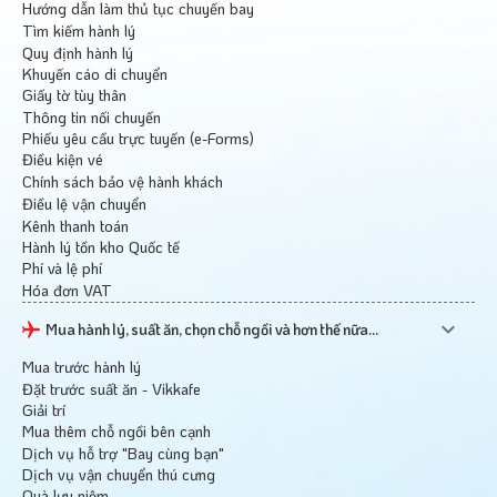
Hướng dẫn làm thủ tục chuyến bay
Tìm kiếm hành lý
Quy định hành lý
Khuyến cáo di chuyển
Giấy tờ tùy thân
Thông tin nối chuyến
Phiếu yêu cầu trực tuyến (e-Forms)
Điều kiện vé
Chính sách bảo vệ hành khách
Điều lệ vận chuyển
Kênh thanh toán
Hành lý tồn kho Quốc tế
Phí và lệ phí
Hóa đơn VAT
Mua hành lý, suất ăn, chọn chỗ ngồi và hơn thế nữa...
Mua trước hành lý
Đặt trước suất ăn - Vikkafe
Giải trí
Mua thêm chỗ ngồi bên cạnh
Dịch vụ hỗ trợ "Bay cùng bạn"
Dịch vụ vận chuyển thú cưng
Quà lưu niệm