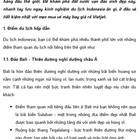
hàng đầu thế giới. Để khám phá đất nước vạn đảo xinh đẹp này,
nhanh tay lưu ngay kinh nghiệm du lịch Indonesia ăn gì, ở đâu và
tiết kiệm nhất với mẹo mua vé máy bay giá rẻ Vietjet.
1. Điểm du lịch hấp dẫn
Du lịch Indonesia, bạn có thể khám phá nhiều thành phố lớn với những
điểm tham quan du lịch nổi tiếng trên thế giới như:
1.1. Đảo Bali - Thiên đường nghỉ dưỡng châu Á
Bali là hòn đảo thiên đường nghỉ dưỡng với những bãi biển hoang sơ
nằm cạnh những ngọn núi hùng vĩ, làn nước trong xanh và bờ cát trắng
mịn. Tất cả tạo nên một bức tranh thiên nhiên tuyệt đẹp níu chân du
khách:
Điểm tham quan nổi tiếng đầu tiên ở Bali mà bạn không nên qua
là bãi biển Suluban - một trong những địa điểm đẹp nhất Bali
được bao quanh bởi những tảng đá vôi xinh đẹp và hùng vĩ.
Ruộng bậc thang Tegalalang - bức tranh thiên đường thơ mộng
này được tạo nên bởi cây cỏ tươi xanh và mây trời óng ánh.