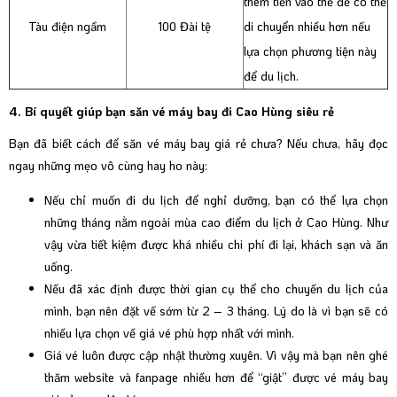
thêm tiền vào thẻ để có thể
Tàu điện ngầm
100 Đài tệ
di chuyển nhiều hơn nếu
lựa chọn phương tiện này
để du lịch.
4. Bí quyết giúp bạn săn vé máy bay đi Cao Hùng siêu rẻ
Bạn đã biết cách để săn vé máy bay giá rẻ chưa? Nếu chưa, hãy đọc
ngay những mẹo vô cùng hay ho này:
Nếu chỉ muốn đi du lịch để nghỉ dưỡng, bạn có thể lựa chọn
những tháng nằm ngoài mùa cao điểm du lịch ở Cao Hùng. Như
vậy vừa tiết kiệm được khá nhiều chi phí đi lại, khách sạn và ăn
uống.
Nếu đã xác định được thời gian cụ thể cho chuyến du lịch của
mình, bạn nên đặt vế sớm từ 2 – 3 tháng. Lý do là vì bạn sẽ có
nhiều lựa chọn về giá vé phù hợp nhất với mình.
Giá vé luôn được cập nhật thường xuyên. Vì vậy mà bạn nên ghé
thăm website và fanpage nhiều hơn để “giật” được vé máy bay