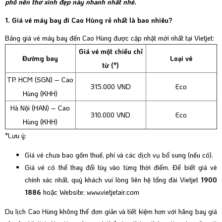
phố nên thơ xinh đẹp này nhanh nhất nhé.
1. Giá vé máy bay đi Cao Hùng rẻ nhất là bao nhiêu?
Bảng giá vé máy bay đến Cao Hùng được cập nhật mới nhất tại Vietjet:
Giá vé một chiều chỉ
Đường bay
Loại vé
từ (*)
TP. HCM (SGN) – Cao
315.000 VND
Eco
Hùng (KHH)
Hà Nội (HAN) – Cao
310.000 VND
Eco
Hùng (KHH)
*Lưu ý:
Giá vé chưa bao gồm thuế, phí và các dịch vụ bổ sung (nếu có).
Giá vé có thể thay đổi tùy vào từng thời điểm. Để biết giá vé
chính xác nhất, quý khách vui lòng liên hệ tổng đài Vietjet
1900
1886
hoặc Website:
www.vietjetair.com
Du lịch Cao Hùng không thể đơn giản và tiết kiệm hơn với hãng bay giá