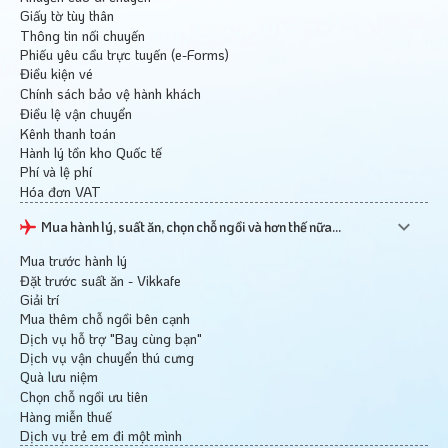
Giấy tờ tùy thân
Thông tin nối chuyến
Phiếu yêu cầu trực tuyến (e-Forms)
Điều kiện vé
Chính sách bảo vệ hành khách
Điều lệ vận chuyển
Kênh thanh toán
Hành lý tồn kho Quốc tế
Phí và lệ phí
Hóa đơn VAT
Mua hành lý, suất ăn, chọn chỗ ngồi và hơn thế nữa...
Mua trước hành lý
Đặt trước suất ăn - Vikkafe
Giải trí
Mua thêm chỗ ngồi bên cạnh
Dịch vụ hỗ trợ "Bay cùng bạn"
Dịch vụ vận chuyển thú cưng
Quà lưu niệm
Chọn chỗ ngồi ưu tiên
Hàng miễn thuế
Dịch vụ trẻ em đi một mình