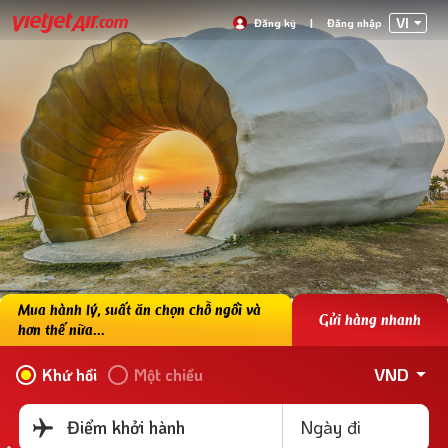
VI
Đăng ký
|
Đăng nhập
Mua hành lý, suất ăn chọn chỗ ngồi và
Gửi hàng nhanh
hơn thế nữa...
VND
Khứ hồi
Một chiều
Ngày đi
Điểm khởi hành