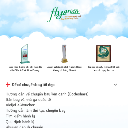
ững
Hãng hàng không chi phí thấp dẫn
Doanh nghiệp tốt nhất Ngành Hàng
Top các công ty niêm yết tốt nhất
đầu Châu Á Thái Bình Dương
không tại Đông Nam Á
theo xếp hạng Forbes
Để có chuyến bay tốt đẹp
Hướng dẫn về chuyến bay liên danh (Codeshare)
Sân bay và nhà ga quốc tế
Vietjet e-Voucher
Hướng dẫn làm thủ tục chuyến bay
Tìm kiếm hành lý
Quy định hành lý
Khuyến cáo di chuyển