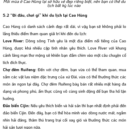
Mỗi mùa ở Cao Hùng lại sở hữu vẻ đẹp riêng biệt, nên bạn có thể du
lịch bất kỳ lúc nào
5.2 “Đi đâu, chơi gì” khi du lịch tại Cao Hùng
Cao Hùng có danh sách cảnh đẹp rất dài, vì vậy bạn sẽ không phải lo
lắng thiếu điểm tham quan giải trí khi đến du lịch:
Love River:
Dòng sông Tình yêu là một địa điểm nổi tiếng của Cao
Hùng, được khá nhiều cặp tình nhân yêu thích. Love River với khung
cảnh lãng mạn thơ mộng sẽ khiến bạn đắm chìm vào một câu chuyện cổ
tích đích thực.
Chợ đêm Ruifeng:
Đến với chợ đêm, bạn vừa có thể tham quan, mua
sắm các vật lưu niệm đặc trưng của xứ Đài, vừa có thể thưởng thức các
món ăn ngon tại đây. Chợ đêm Ruifeng bày bán rất nhiều mặt hàng đa
dạng và phong phú, ẩm thực cũng vô cùng sinh động để bạn tha hồ tận
hưởng.
Đảo biển Cijin:
Nếu yêu thích biển và hải sản thì bạn nhất định phải đến
đảo biển Cijin. Đến đây, bạn có thể hòa mình vào dòng nước mát, ngắm
nhìn hải đăng, thăm thú trang trại cối xay gió và thưởng thức các món
hải sản tươi ngon nữa.