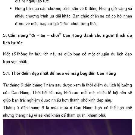
giá rẻ ngay lập tức.
Đừng bỏ qua các chương trình săn vé 0 đồng khung giờ vàng và
nhiều chương trình ưu đãi khác. Bạn chắc chắn sẽ có cơ hội nhận
được vé máy bay có giá “sốc” chưa từng thấy.
5. Cẩm nang “đi – ăn – chơi” Cao Hùng dành cho người thích du
lịch tự túc
Một số thông tin hữu ích này sẽ giúp bạn có một chuyến du lịch đẹp
trọn vẹn nhất:
5.1. Thời điểm đẹp nhất để mua vé máy bay đến Cao Hùng
Từ tháng 9 đến tháng 1 năm sau được xem là thời điểm du lịch lý tưởng
của Cao Hùng. Thời tiết lúc này khô ráo, mát mẻ, nhiều lễ hội nên sẽ
giúp bạn trải nghiệm được nhiều hơn thành phố xinh đẹp này.
Tháng 5 đến tháng 9 là mùa mưa ở Cao Hùng, bạn có thể hạn chế
những tháng này vì sẽ khó khăn để tham quan, khám phá.