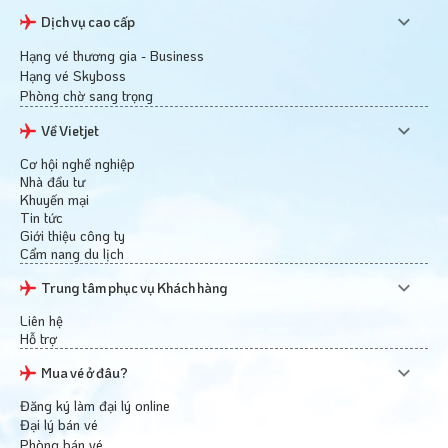
Dịch vụ cao cấp
Hạng vé thương gia - Business
Hạng vé Skyboss
Phòng chờ sang trọng
Về Vietjet
Cơ hội nghề nghiệp
Nhà đầu tư
Khuyến mại
Tin tức
Giới thiệu công ty
Cẩm nang du lịch
Trung tâm phục vụ Khách hàng
Liên hệ
Hỗ trợ
Mua vé ở đâu?
Đăng ký làm đại lý online
Đại lý bán vé
Phòng bán vé