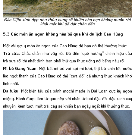
Đảo Cijin xinh đẹp như thủy cung sẽ khiến cho bạn không muốn rời
khỏi một khi đã đặt chân đến
5.3 Các món ăn ngon không nên bỏ qua khi du lịch Cao Hùng
Một vài gợi ý món ăn ngon của Cao Hùng để bạn có thể thưởng thức:
Trà sữa:
Chắc chắn như vậy rồi. Đã đến “quê hương” chính hiệu của
trà sữa rồi thì nhất định bạn phải thử qua thức uống nổi tiếng này rồi.
Mì bò Gang Yuan:
Một bát mì bò với sợi mì tươi, thịt bò chín tới, nước
lèo ngọt thanh của Cao Hùng có thể “cưa đổ” cả những thực khách khó
tính nhất.
Daifuku:
Một biến tấu của bánh mochi made in Đài Loan cực kỳ ngon
miệng. Bánh được làm từ gạo nếp với nhân từ loại đậu đỏ, đậu xanh xay
nhuyễn, kem tươi, mứt trái cây sẽ khiến bạn ngây ngất khi thưởng thức.