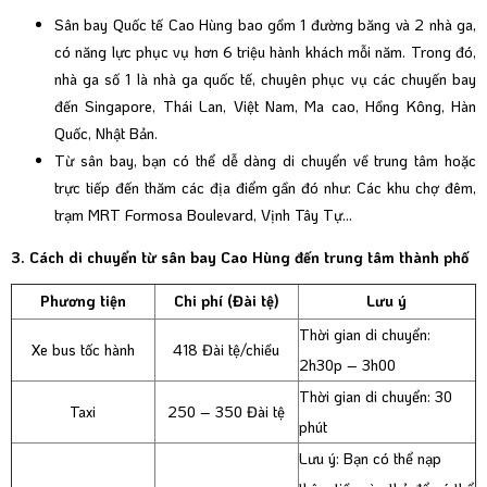
Sân bay Quốc tế Cao Hùng bao gồm 1 đường băng và 2 nhà ga,
có năng lực phục vụ hơn 6 triệu hành khách mỗi năm. Trong đó,
nhà ga số 1 là nhà ga quốc tế, chuyên phục vụ các chuyến bay
đến Singapore, Thái Lan, Việt Nam, Ma cao, Hồng Kông, Hàn
Quốc, Nhật Bản.
Từ sân bay, bạn có thể dễ dàng di chuyển về trung tâm hoặc
trực tiếp đến thăm các địa điểm gần đó như: Các khu chợ đêm,
trạm MRT Formosa Boulevard, Vịnh Tây Tự...
3. Cách di chuyển từ sân bay Cao Hùng đến trung tâm thành phố
Phương tiện
Chi phí (Đài tệ)
Lưu ý
Thời gian di chuyển:
Xe bus tốc hành
418 Đài tệ/chiều
2h30p – 3h00
Thời gian di chuyển: 30
Taxi
250 – 350 Đài tệ
phút
Lưu ý: Bạn có thể nạp