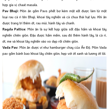
hợp gia vị chaat masala.
Pav Bhaji:
Món ăn gồm Pavs phết bơ kèm một xốt được làm từ một
loại rau cà ri tên Bhaji, khoai tây nghiền và cà chua thái hạt lựu. Khi ăn
được trang trí thêm ớt, rau mùi, hành tây và chanh.
Ragda Pattice:
Món ăn là sự kết hợp giữa sốt đậu hầm và khoai tây
nghiền chiên giòn. Đậu được hầm mềm, sau đó thêm hành tây, lá cà ri,
ớt, me và khoai tây nghiền vào vo dẹp rồi chiên giòn.
Vada Pav:
Món ăn được ví như hamburger chay của Ấn Độ. Món Vada
pav gồm bánh bao khoai tây chiên giòn, kẹp với ớt xanh và tương ớt tỏi.