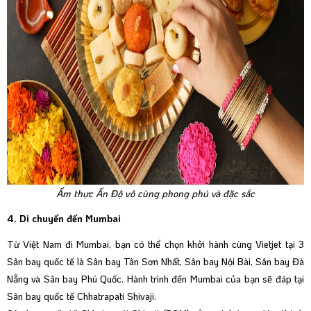
Ẩm thực Ấn Độ vô cùng phong phú và đặc sắc
4. Di chuyển đến Mumbai
Từ Việt Nam đi Mumbai, bạn có thể chọn khởi hành cùng Vietjet tại 3
Sân bay quốc tế là Sân bay Tân Sơn Nhất, Sân bay Nội Bài, Sân bay Đà
Nẵng và Sân bay Phú Quốc. Hành trình đến Mumbai của bạn sẽ đáp tại
Sân bay quốc tế Chhatrapati Shivaji.