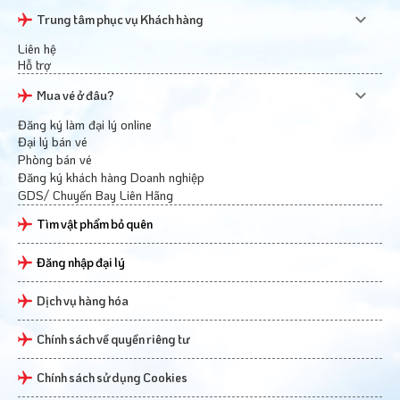
Trung tâm phục vụ Khách hàng
Liên hệ
Hỗ trợ
Mua vé ở đâu?
Đăng ký làm đại lý online
Đại lý bán vé
Phòng bán vé
Đăng ký khách hàng Doanh nghiệp
GDS/ Chuyến Bay Liên Hãng
Tìm vật phẩm bỏ quên
Đăng nhập đại lý
Dịch vụ hàng hóa
Chính sách về quyền riêng tư
Chính sách sử dụng Cookies