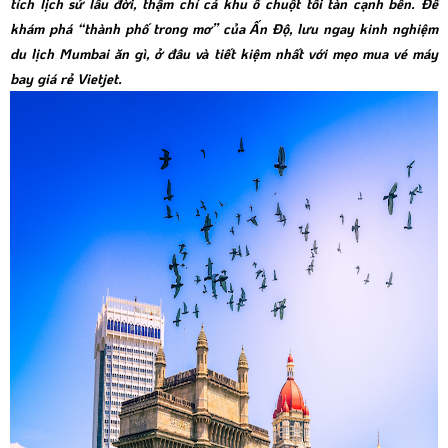
tích lịch sử lâu đời, thậm chí cả khu ổ chuột tồi tàn cạnh bên. Để
khám phá “thành phố trong mơ” của Ấn Độ, lưu ngay kinh nghiệm
du lịch Mumbai ăn gì, ở đâu và tiết kiệm nhất với mẹo mua vé máy
bay giá rẻ Vietjet.