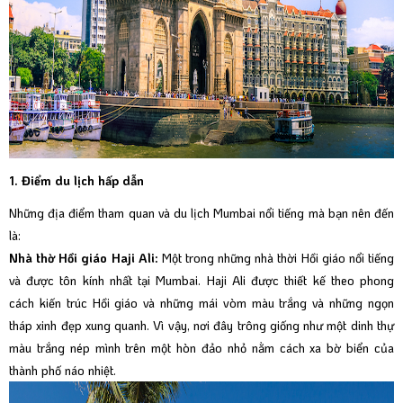
1. Điểm du lịch hấp dẫn
Những địa điểm tham quan và du lịch Mumbai nổi tiếng mà bạn nên đến
là:
Nhà thờ Hồi giáo Haji Ali:
Một trong những nhà thời Hồi giáo nổi tiếng
và được tôn kính nhất tại Mumbai. Haji Ali được thiết kế theo phong
cách kiến ​​trúc Hồi giáo và những mái vòm màu trắng và những ngọn
tháp xinh đẹp xung quanh. Vì vậy, nơi đây trông giống như một dinh thự
màu trắng nép mình trên một hòn đảo nhỏ nằm cách xa bờ biển của
thành phố náo nhiệt.