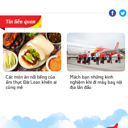
Tin liên quan
Mách bạn những kinh
Các món ăn nổi tiếng của
nghiệm khi đi máy bay nội
ẩm thực Đài Loan khiến ai
địa lần đầu
cũng mê