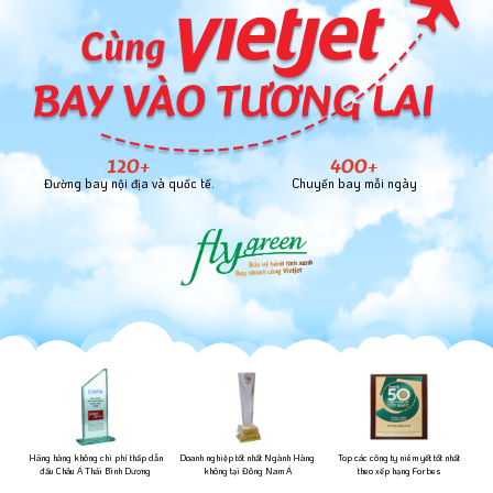
120+
400+
Đường bay nội địa và quốc tế.
Chuyến bay mỗi ngày
ững
Hãng hàng không chi phí thấp dẫn
Doanh nghiệp tốt nhất Ngành Hàng
Top các công ty niêm yết tốt nhất
đầu Châu Á Thái Bình Dương
không tại Đông Nam Á
theo xếp hạng Forbes