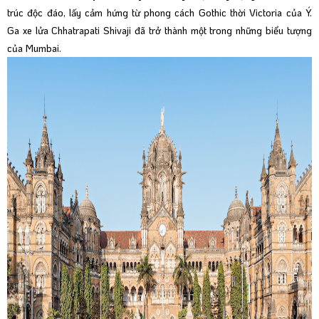
trúc độc đáo, lấy cảm hứng từ phong cách Gothic thời Victoria của Ý.
Ga xe lửa Chhatrapati Shivaji đã trở thành một trong những biểu tượng
của Mumbai.