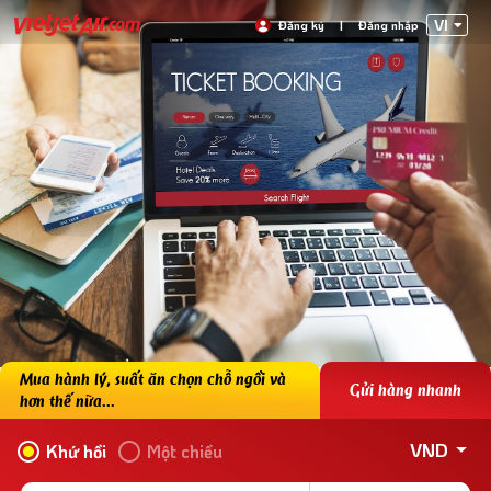
VI
Đăng ký
|
Đăng nhập
Mua hành lý, suất ăn chọn chỗ ngồi và
Gửi hàng nhanh
hơn thế nữa...
VND
Khứ hồi
Một chiều