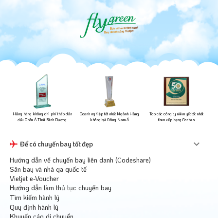
ững
Hãng hàng không chi phí thấp dẫn
Doanh nghiệp tốt nhất Ngành Hàng
Top các công ty niêm yết tốt nhất
đầu Châu Á Thái Bình Dương
không tại Đông Nam Á
theo xếp hạng Forbes
Để có chuyến bay tốt đẹp
Hướng dẫn về chuyến bay liên danh (Codeshare)
Sân bay và nhà ga quốc tế
Vietjet e-Voucher
Hướng dẫn làm thủ tục chuyến bay
Tìm kiếm hành lý
Quy định hành lý
Khuyến cáo di chuyển