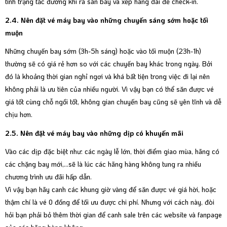
tình trạng tắc đường khi ra sân bay và xếp hàng dài để check-in.
2.4. Nên đặt vé máy bay vào những chuyến sáng sớm hoặc tối
muộn
Những chuyến bay sớm (3h-5h sáng) hoặc vào tối muộn (23h-1h)
thường sẽ có giá rẻ hơn so với các chuyến bay khác trong ngày. Bởi
đó là khoảng thời gian nghỉ ngơi và khá bất tiện trong việc đi lại nên
không phải là ưu tiên của nhiều người. Vì vậy bạn có thể săn được vé
giá tốt cùng chỗ ngồi tốt, không gian chuyến bay cũng sẽ yên tĩnh và dễ
chịu hơn.
2.5. Nên đặt vé máy bay vào những dịp có khuyến mãi
Vào các dịp đặc biệt như: các ngày lễ lớn, thời điểm giao mùa, hãng có
các chặng bay mới,...sẽ là lúc các hãng hàng không tung ra nhiều
chương trình ưu đãi hấp dẫn.
Vì vậy bạn hãy canh các khung giờ vàng để săn được vé giá hời, hoặc
thậm chí là vé 0 đồng để tối ưu được chi phí. Nhưng với cách này, đòi
hỏi bạn phải bỏ thêm thời gian để canh sale trên các website và fanpage