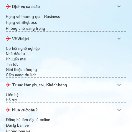
Dịch vụ cao cấp
Hạng vé thương gia - Business
Hạng vé Skyboss
Phòng chờ sang trọng
Về Vietjet
Cơ hội nghề nghiệp
Nhà đầu tư
Khuyến mại
Tin tức
Giới thiệu công ty
Cẩm nang du lịch
Trung tâm phục vụ Khách hàng
Liên hệ
Hỗ trợ
Mua vé ở đâu?
Đăng ký làm đại lý online
Đại lý bán vé
Phòng bán vé