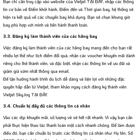
Bạn chỉ cần truy cập vào website của Vietjet
TẠI ĐÂY
, nhập các thông
tin cơ bản về Điểm khởi hành, Điểm đến và Thời gian bay, hệ thống sẽ
hiện ra kết quả về các chuyến bay khả dụng. Bạn sẽ chọn khung giờ
bay phù hợp với mình và tiến hành thanh toán.
3.3. Đăng ký làm thành viên của các hãng bay
Việc đăng ký làm thành viên của các hãng bay mang đến cho bạn rất
nhiều lợi thế như: tích điểm đổi quà, nhận các voucher khuyến mãi dành
riêng cho thẻ thành viên, và đặc biệt, nhận các thông tin về ưu đãi và
giảm giá sớm nhất thông qua email.
Để tận hưởng hành trình du lịch dễ dàng và tiện lợi với những đặc
quyền hấp dẫn từ Vietjet, tham khảo ngay cách đăng ký thành viên
Vietjet SkyJoy
TẠI ĐÂY.
3.4. Chuẩn bị đầy đủ các thông tin cá nhân
Vào các dịp khuyến mãi, số lượng vé sẽ hết rất nhanh. Vì vậy bạn cần
phải thực hiện thao tác thanh toán một cách nhanh chóng. Để làm được
điều đó, bạn cần chuẩn bị trước các thông tin cá nhân như: Họ tên, Số