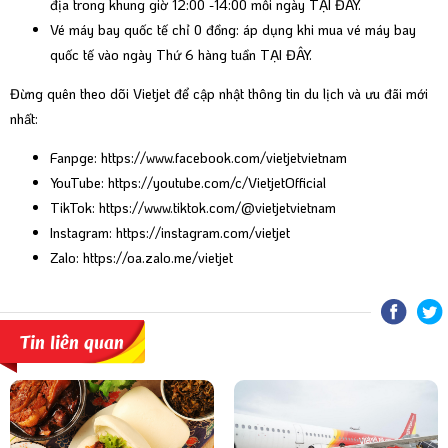
địa trong khung giờ 12:00 -14:00 mỗi ngày
TẠI ĐÂY.
Vé máy bay quốc tế chỉ 0 đồng: áp dụng khi mua vé máy bay
quốc tế vào ngày Thứ 6 hàng tuần
TẠI ĐÂY.
Đừng quên theo dõi Vietjet để cập nhật thông tin du lịch và ưu đãi mới
nhất:
Fanpge:
https://www.facebook.com/vietjetvietnam
YouTube:
https://youtube.com/c/VietjetOfficial
TikTok:
https://www.tiktok.com/@vietjetvietnam
Instagram:
https://instagram.com/vietjet
Zalo:
https://oa.zalo.me/vietjet
Tin liên quan