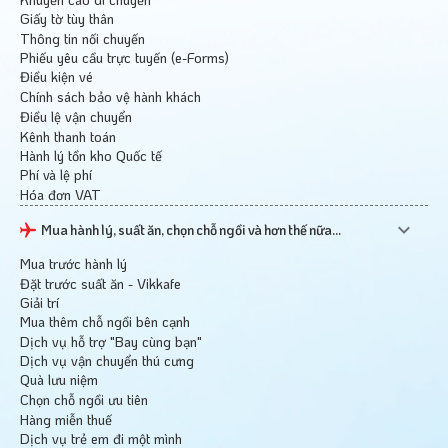
Giấy tờ tùy thân
Thông tin nối chuyến
Phiếu yêu cầu trực tuyến (e-Forms)
Điều kiện vé
Chính sách bảo vệ hành khách
Điều lệ vận chuyển
Kênh thanh toán
Hành lý tồn kho Quốc tế
Phí và lệ phí
Hóa đơn VAT
Mua hành lý, suất ăn, chọn chỗ ngồi và hơn thế nữa...
Mua trước hành lý
Đặt trước suất ăn - Vikkafe
Giải trí
Mua thêm chỗ ngồi bên cạnh
Dịch vụ hỗ trợ "Bay cùng bạn"
Dịch vụ vận chuyển thú cưng
Quà lưu niệm
Chọn chỗ ngồi ưu tiên
Hàng miễn thuế
Dịch vụ trẻ em đi một mình