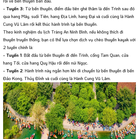
rồi về bến thuyền ban đầu.
- Tuyến 3:
Từ bến thuyền, điểm đầu tiên ghé thăm là đền Trình sau đó
qua hang Mây, suối Tiên, hang Địa Linh, hang Đại và cuối cùng là Hành
Cung Vũ Lâm rồi kết thúc hành trình tại bến thuyền.
Theo kinh nghiệm du lịch Tràng An Ninh Bình, nếu không thích đi
thuyền truyền thống, bạn có thể lựa chọn dịch vụ chèo thuyền kayak với
2 tuyến chính là:
- Tuyến 1
: Bắt đầu từ bến thuyền đi đền Trình, cổng Tam Quan, cửa
hang Tối, cửa hang Quy Hậu rồi đến núi Ngọc.
- Tuyến 2
: Hành trình này ngắn hơn khi di chuyển từ bến thuyền đi bến
Đảo Kong, Thủy Đỉnh và cuối cùng là Hành Cung Vũ Lâm.