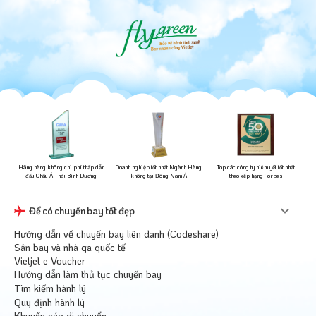
ững
Hãng hàng không chi phí thấp dẫn
Doanh nghiệp tốt nhất Ngành Hàng
Top các công ty niêm yết tốt nhất
đầu Châu Á Thái Bình Dương
không tại Đông Nam Á
theo xếp hạng Forbes
Để có chuyến bay tốt đẹp
Hướng dẫn về chuyến bay liên danh (Codeshare)
Sân bay và nhà ga quốc tế
Vietjet e-Voucher
Hướng dẫn làm thủ tục chuyến bay
Tìm kiếm hành lý
Quy định hành lý
Khuyến cáo di chuyển