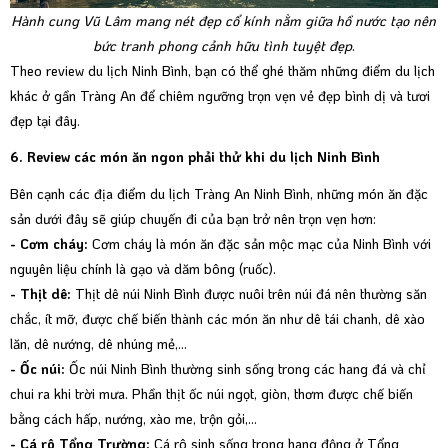
Hành cung Vũ Lâm mang nét đẹp cổ kính nằm giữa hồ nước tạo nên
bức tranh phong cảnh hữu tình tuyệt đẹp
.
Theo review du lịch Ninh Bình, bạn có thể ghé thăm những điểm du lịch
khác ở gần Tràng An để chiêm ngưỡng trọn vẹn vẻ đẹp bình dị và tươi
đẹp tại đây.
6. Review các món ăn ngon phải thử khi du lịch Ninh Bình
Bên cạnh các địa điểm du lịch Tràng An Ninh Bình, những món ăn đặc
sản dưới đây sẽ giúp chuyến đi của bạn trở nên trọn vẹn hơn:
- Cơm cháy:
Cơm cháy là món ăn đặc sản mộc mạc của Ninh Bình với
nguyên liệu chính là gạo và dăm bông (ruốc).
- Thịt dê:
Thịt dê núi Ninh Bình được nuôi trên núi đá nên thường săn
chắc, ít mỡ, được chế biến thành các món ăn như dê tái chanh, dê xào
lăn, dê nướng, dê nhúng mẻ,...
- Ốc núi:
Ốc núi Ninh Bình thường sinh sống trong các hang đá và chỉ
chui ra khi trời mưa. Phần thịt ốc núi ngọt, giòn, thơm được chế biến
bằng cách hấp, nướng, xào me, trộn gỏi,...
- Cá rô Tổng Trường:
Cá rô sinh sống trong hang động ở Tổng