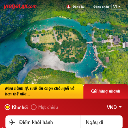
VI
Đăng ký
|
Đăng nhập
Mua hành lý, suất ăn chọn chỗ ngồi và
Gửi hàng nhanh
hơn thế nữa...
VND
Khứ hồi
Một chiều
Ngày đi
Điểm khởi hành