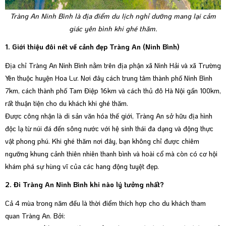
Tràng An Ninh Bình là địa điểm du lịch nghỉ dưỡng mang lại cảm
giác yên bình khi ghé thăm.
1. Giới thiệu đôi nét về cảnh đẹp Tràng An (Ninh Bình)
Địa chỉ Tràng An Ninh Bình nằm trên địa phận xã Ninh Hải và xã Trường
Yên thuộc huyện Hoa Lư. Nơi đây cách trung tâm thành phố Ninh Bình
7km, cách thành phố Tam Điệp 16km và cách thủ đô Hà Nội gần 100km,
rất thuận tiện cho du khách khi ghé thăm.
Được công nhận là di sản văn hóa thế giới, Tràng An sở hữu địa hình
độc lạ từ núi đá đến sông nước với hệ sinh thái đa dạng và động thực
vật phong phú. Khi ghé thăm nơi đây, bạn không chỉ được chiêm
ngưỡng khung cảnh thiên nhiên thanh bình và hoài cổ mà còn có cơ hội
khám phá sự hùng vĩ của các hang động tuyệt đẹp.
2. Đi Tràng An Ninh Bình khi nào lý tưởng nhất?
Cả 4 mùa trong năm đều là thời điểm thích hợp cho du khách tham
quan Tràng An. Bởi: