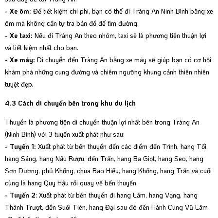
- Xe ôm:
Để tiết kiệm chi phí, bạn có thể đi Tràng An Ninh Bình bằng xe
ôm mà không cần tự tra bản đồ để tìm đường.
- Xe taxi:
Nếu đi Tràng An theo nhóm, taxi sẽ là phương tiện thuận lợi
và tiết kiệm nhất cho bạn.
- Xe máy:
Di chuyển đến Tràng An bằng xe máy sẽ giúp bạn có cơ hội
khám phá những cung đường và chiêm ngưỡng khung cảnh thiên nhiên
tuyệt đẹp.
4.3 Cách di chuyển bên trong khu du lịch
Thuyền là phương tiện di chuyển thuận lợi nhất bên trong Tràng An
(Ninh Bình) với 3 tuyến xuất phát như sau:
- Tuyến 1:
Xuất phát từ bến thuyền đến các điểm đền Trình, hang Tối,
hang Sáng, hang Nấu Rượu, đền Trần, hang Ba Giọt, hang Seo, hang
Sơn Dương, phủ Khống, chùa Báo Hiếu, hang Khống, hang Trần và cuối
cùng là hang Quy Hậu rồi quay về bến thuyền.
- Tuyến 2
: Xuất phát từ bến thuyền đi hang Lấm, hang Vạng, hang
Thánh Trượt, đền Suối Tiên, hang Đại sau đó đến Hành Cung Vũ Lâm