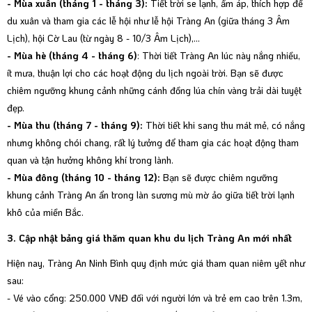
- Mùa xuân (tháng 1 - tháng 3):
Tiết trời se lạnh, ấm áp, thích hợp để
du xuân và tham gia các lễ hội như lễ hội Tràng An (giữa tháng 3 Âm
Lịch), hội Cờ Lau (từ ngày 8 - 10/3 Âm Lịch),...
- Mùa hè (tháng 4 - tháng 6)
: Thời tiết Tràng An lúc này nắng nhiều,
ít mưa, thuận lợi cho các hoạt động du lịch ngoài trời. Bạn sẽ được
chiêm ngưỡng khung cảnh những cánh đồng lúa chín vàng trải dài tuyệt
đẹp.
- Mùa thu (tháng 7 - tháng 9):
Thời tiết khi sang thu mát mẻ, có nắng
nhưng không chói chang, rất lý tưởng để tham gia các hoạt động tham
quan và tận hưởng không khí trong lành.
- Mùa đông (tháng 10 - tháng 12):
Bạn sẽ được chiêm ngưỡng
khung cảnh Tràng An ẩn trong làn sương mù mờ ảo giữa tiết trời lạnh
khô của miền Bắc.
3. Cập nhật bảng giá thăm quan khu du lịch Tràng An mới nhất
Hiện nay, Tràng An Ninh Bình quy định mức giá tham quan niêm yết như
sau:
- Vé vào cổng: 250.000 VNĐ đối với người lớn và trẻ em cao trên 1.3m,