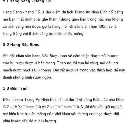
5.1 Hang Sáng - Hang Tối
Hang Sáng - hang Tối là địa điểm du lịch Tràng An Ninh Bình nổi tiếng
mà bạn nhất định phải ghé thăm. Không gian bên trong hầu như không
có ánh sáng nên được gọi là hang Tối. Đi sâu thêm hơn 100m sẽ là
Hang Sáng với ít ánh sáng tự nhiên chiếu xuống.
5.2 Hang Nấu Rượu
Khi đặt chân vào hang Nấu Rượu, bạn sẽ cảm nhận được mùi hương
của hũ rượu được ủ bên trong. Theo người xưa kể rằng, nơi đây có
mạch nước ngọt sâu khoảng 10m rất ngọt và trong vắt, thích hợp để nấu
thành những bình rượu ngon.
5.3 Đền Trình
Đền Trình ở Tràng An Ninh Bình là nơi thờ 4 vị công thần của nhà Đinh
là 2 vị Hữu Thanh Trù và 2 vị Tả Thanh Trù. Ngôi đền vẫn giữ nguyên
nét kiến trúc truyền thống của Việt Nam với những con hạc được đặt
phía trước đền để giữ lư hương.