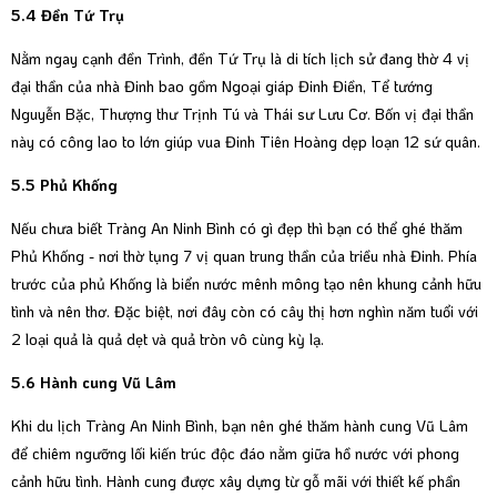
5.4 Đền Tứ Trụ
Nằm ngay cạnh đền Trình, đền Tứ Trụ là di tích lịch sử đang thờ 4 vị
đại thần của nhà Đinh bao gồm Ngoại giáp Đinh Điền, Tể tướng
Nguyễn Bặc, Thượng thư Trịnh Tú và Thái sư Lưu Cơ. Bốn vị đại thần
này có công lao to lớn giúp vua Đinh Tiên Hoàng dẹp loạn 12 sứ quân.
5.5 Phủ Khống
Nếu chưa biết Tràng An Ninh Bình có gì đẹp thì bạn có thể ghé thăm
Phủ Khống - nơi thờ tụng 7 vị quan trung thần của triều nhà Đinh. Phía
trước của phủ Khống là biển nước mênh mông tạo nên khung cảnh hữu
tình và nên thơ. Đặc biệt, nơi đây còn có cây thị hơn nghìn năm tuổi với
2 loại quả là quả dẹt và quả tròn vô cùng kỳ lạ.
5.6 Hành cung Vũ Lâm
Khi du lịch Tràng An Ninh Bình, bạn nên ghé thăm hành cung Vũ Lâm
để chiêm ngưỡng lối kiến trúc độc đáo nằm giữa hồ nước với phong
cảnh hữu tình. Hành cung được xây dựng từ gỗ mãi với thiết kế phần