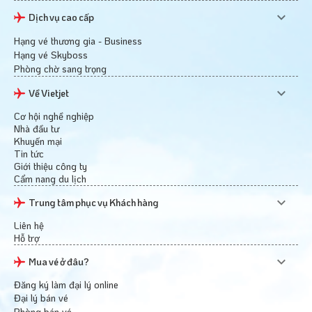
Dịch vụ cao cấp
Hạng vé thương gia - Business
Hạng vé Skyboss
Phòng chờ sang trọng
Về Vietjet
Cơ hội nghề nghiệp
Nhà đầu tư
Khuyến mại
Tin tức
Giới thiệu công ty
Cẩm nang du lịch
Trung tâm phục vụ Khách hàng
Liên hệ
Hỗ trợ
Mua vé ở đâu?
Đăng ký làm đại lý online
Đại lý bán vé
Phòng bán vé