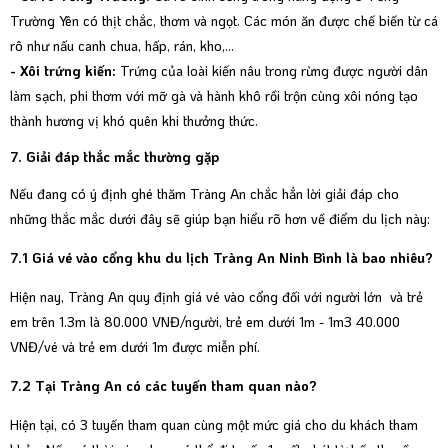
Trường Yên có thịt chắc, thơm và ngọt. Các món ăn được chế biến từ cá
rô như nấu canh chua, hấp, rán, kho,...
- Xôi trứng kiến:
Trứng của loài kiến nâu trong rừng được người dân
làm sạch, phi thơm với mỡ gà và hành khô rồi trộn cùng xôi nóng tạo
thành hương vị khó quên khi thưởng thức.
7. Giải đáp thắc mắc thường gặp
Nếu đang có ý định ghé thăm Tràng An chắc hẳn lời giải đáp cho
những thắc mắc dưới đây sẽ giúp bạn hiểu rõ hơn về điểm du lịch này:
7.1 Giá vé vào cổng khu du lịch Tràng An Ninh Bình là bao nhiêu?
Hiện nay, Tràng An quy định giá vé vào cổng đối với người lớn và trẻ
em trên 1.3m là 80.000 VNĐ/người, trẻ em dưới 1m - 1m3 40.000
VNĐ/vé và trẻ em dưới 1m được miễn phí.
7.2 Tại Tràng An có các tuyến tham quan nào?
Hiện tại, có 3 tuyến tham quan cùng một mức giá cho du khách tham