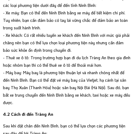
các loại phương tiện dưới đây để đến tỉnh Ninh Bình:
- Xe máy: Bạn có thể đến Ninh Bình bằng xe máy để tiết kiệm chi phí.
Tuy nhiên, bạn cần đảm bảo có tay lái vững chắc để đảm bảo an toàn
trong suốt hành trình.
- Xe khách: Có rất nhiều tuyến xe khách đến Ninh Bình với mức giá phải
chăng nên bạn có thể lựa chọn loại phương tiện này nhưng cần đảm
bảo sức khỏe ổn định trong chuyến đi.
- Thuê xe ô tô: Trong trường hợp bạn đi du lịch Tràng An theo gia đình
hoặc nhóm bạn thì có thể thuê xe ô tô để thoải mái hơn.
- Máy bay: Máy bay là phương tiện thuận lợi và nhanh chóng nhất để
đến Ninh Bình. Bạn có thể đặt vé máy bay của Vietjet, hạ cánh tại
sân
bay Thọ Xuân (Thanh Hóa)
hoặc
sân bay Nội Bài (Hà Nội)
. Sau đó, bạn
bắt xe trung chuyển đến Ninh Bình bằng xe khách, taxi hoặc xe máy đều
được.
4.2 Cách đi đến Tràng An
Sau khi đặt chân đến Ninh Bình, bạn có thể lựa chọn các phương tiện
sau đây để tới Tràng An: