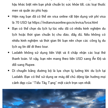
hậu khác biệt nên bạn phải chuẩn bị sức khỏe tốt, các loại thuốc
men và quần áo phù hợp.
Hiện nay bạn đã có thể xin visa online rất tiện dụng với phí visa
là 70 USD tại
https://indianvisaonline.gov.in/evisa/tvoa.html
Bạn có thể chọn du lịch tự túc nếu đã có nhiều kinh nghiệm du
lịch hoặc thời gian chuẩn bị chu đáo, đầy đủ. Nếu không có
nhiều kinh nghiệm và thời gian thì bạn nên chọn các công ty du
lịch uy tín để đi theo tour.
Ladakh không sử dụng tiền Việt và ít chấp nhận các loại thẻ
thanh toán. Vì vậy, bạn nên mang theo tiền USD sang Ấn Độ và
đổi sang Rupee.
Di chuyển bằng đường bộ là lựa chọn lý tưởng khi du lịch tại
Ladakh. Bạn có thể sử dụng xe máy để chủ động tận hưởng mọi
cảnh đẹp của “Tiểu Tây Tạng” một cách trọn vẹn nhất.