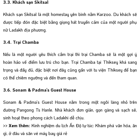
3.3. Khách sạn Skitsal
Khách sạn Skitsal là một homestay yên bình nằm Karzoo. Du khách sẽ
được tiếp đón đặc biệt bằng giọng hát truyền cảm của một người phụ
nữ Ladakh địa phương.
3.4. Trại Chamba
Nếu là một người yêu thích cắm trại thì trại Chamba sẽ là một gợi ý
hoàn hảo về điểm lưu trú cho bạn. Trại Chamba tại Thiksey khá sang
trọng và đầy đủ, đặc biệt nơi đây cũng gần với tu viện Thiksey để bạn
có thể chiêm ngưỡng và đến tham quan.
3.6. Sonam & Padma’s Guest House
Sonam & Padma’s Guest House nằm trong một ngôi làng nhỏ trên
đường Pangong Ts Hanle. Nhà khách đơn giản, gọn gàng và sạch sẽ,
sinh hoạt theo phong cách Ladakhi dễ chịu.
>> Xem thêm:
Kinh nghiệm du lịch Ấn Độ tự túc: Khám phá văn hóa, ăn
gì, ở đâu và săn vé máy bay giá rẻ