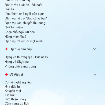
Đặt trước suất ăn - Vikkafe
Giải trí
Mua thêm chỗ ngồi bên cạnh
Dịch vụ hỗ trợ "Bay cùng bạn"
Dịch vụ vận chuyển thú cưng
Quà lưu niệm
Chọn chỗ ngồi ưu tiên
Hàng miễn thuế
Dịch vụ trẻ em đi một mình
Dịch vụ cao cấp
Hạng vé thương gia - Business
Hạng vé Skyboss
Phòng chờ sang trọng
Về Vietjet
Cơ hội nghề nghiệp
Nhà đầu tư
Khuyến mại
Tin tức
Giới thiệu công ty
Cẩm nang du lịch