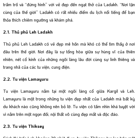
trầm trồ và “đứng hình” với vẻ đẹp đến ngạt thở của Ladakh. “Nơi tận
cùng của thế giới” Ladakh có rất nhiều điểm du lịch nổi tiếng để bạn
thỏa thích chiêm ngưỡng và khám phá.
2.1. Thủ phủ Leh Ladakh
Thủ phủ Leh Ladakh có vẻ đẹp mê hồn mà khó có thể tìm thấy ở nơi
đâu trên thế giới. Nơi đây là sự tổng hòa giữa sự hùng vĩ của thiên
nhiên, nét cổ kính của những ngôi làng lâu đời cùng sự linh thiêng và
trang nhã của các tu viện, cung điện.
2.2. Tu viện Lamayuru
Tu viện Lamayuru nằm tại một ngôi làng cổ giữa Kargil và Leh.
Lamayuru là một trong những tu viện đẹp nhất của Ladakh mà bất kỳ
du khách nào cũng không nên bỏ lỡ. Tu viện có tầm nhìn khá tuyệt vời
vì nằm trên một ngọn đồi, nội thất vô cùng đẹp mắt và độc đáo.
2.3. Tu viện Thiksey