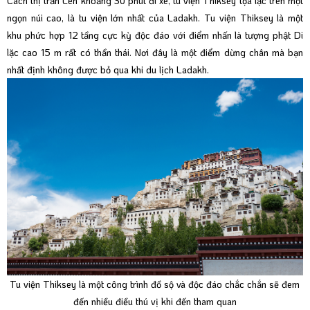
Cách thị trấn Leh khoảng 30 phút đi xe, tu viện Thiksey tọa lạc trên một
ngọn núi cao, là tu viện lớn nhất của Ladakh. Tu viện Thiksey là một
khu phức hợp 12 tầng cực kỳ độc đáo với điểm nhấn là tượng phật Di
lặc cao 15 m rất có thần thái. Nơi đây là một điểm dừng chân mà bạn
nhất định không được bỏ qua khi du lịch Ladakh.
Tu viện Thiksey là một công trình đồ sộ và độc đáo chắc chắn sẽ đem
đến nhiều điều thú vị khi đến tham quan