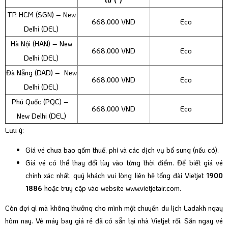
TP. HCM (SGN) – New
668,000 VND
Eco
Delhi (DEL)
Hà Nội (HAN) – New
668,000 VND
Eco
Delhi (DEL)
Đà Nẵng (DAD) – New
668,000 VND
Eco
Delhi (DEL)
Phú Quốc (PQC) –
668,000 VND
Eco
New Delhi (DEL)
Lưu ý:
Giá vé chưa bao gồm thuế, phí và các dịch vụ bổ sung (nếu có).
Giá vé có thể thay đổi tùy vào từng thời điểm. Để biết giá vé
chính xác nhất, quý khách vui lòng liên hệ tổng đài Vietjet
1900
1886
hoặc truy cập vào website
www.vietjetair.com
.
Còn đợi gì mà không thưởng cho mình một chuyến du lịch Ladakh ngay
hôm nay. Vé máy bay giá rẻ đã có sẵn tại nhà Vietjet rồi. Săn ngay vé