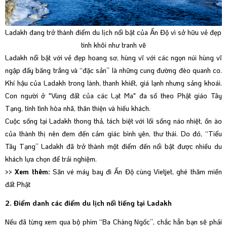
Ladakh đang trở thành điểm du lịch nổi bật của Ấn Độ vì sở hữu vẻ đẹp
tinh khôi như tranh vẽ
Ladakh nổi bật với vẻ đẹp hoang sơ, hùng vĩ với các ngọn núi hùng vĩ
ngập đầy băng trắng và “đặc sản” là những cung đường đèo quanh co.
Khí hậu của Ladakh trong lành, thanh khiết, giá lạnh nhưng sảng khoái.
Con người ở "Vùng đất của các Lạt Ma" đa số theo Phật giáo Tây
Tạng, tính tình hòa nhã, thân thiện và hiếu khách.
Cuộc sống tại Ladakh thong thả, tách biệt với lối sống náo nhiệt, ồn ào
của thành thị nên đem đến cảm giác bình yên, thư thái. Do đó, “Tiểu
Tây Tạng” Ladakh đã trở thành một điểm đến nổi bật được nhiều du
khách lựa chọn để trải nghiệm.
>> Xem thêm:
Săn vé máy bay đi Ấn Độ cùng Vietjet, ghé thăm miền
đất Phật
2. Điểm danh các điểm du lịch nổi tiếng tại Ladakh
Nếu đã từng xem qua bộ phim “Ba Chàng Ngốc”, chắc hẳn bạn sẽ phải