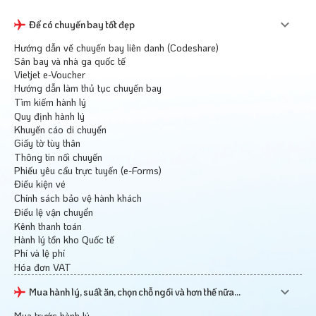
Để có chuyến bay tốt đẹp
Hướng dẫn về chuyến bay liên danh (Codeshare)
Sân bay và nhà ga quốc tế
Vietjet e-Voucher
Hướng dẫn làm thủ tục chuyến bay
Tìm kiếm hành lý
Quy định hành lý
Khuyến cáo di chuyển
Giấy tờ tùy thân
Thông tin nối chuyến
Phiếu yêu cầu trực tuyến (e-Forms)
Điều kiện vé
Chính sách bảo vệ hành khách
Điều lệ vận chuyển
Kênh thanh toán
Hành lý tồn kho Quốc tế
Phí và lệ phí
Hóa đơn VAT
Mua hành lý, suất ăn, chọn chỗ ngồi và hơn thế nữa...
Mua trước hành lý