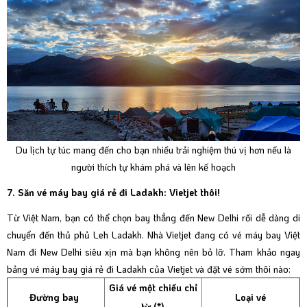
Du lịch tự túc mang đến cho bạn nhiều trải nghiệm thú vị hơn nếu là
người thích tự khám phá và lên kế hoạch
7. Săn vé máy bay giá rẻ đi Ladakh: Vietjet thôi!
Từ Việt Nam, bạn có thể chọn bay thẳng đến New Delhi rồi dễ dàng di
chuyển đến thủ phủ Leh Ladakh. Nhà Vietjet đang có vé máy bay Việt
Nam đi New Delhi siêu xịn mà bạn không nên bỏ lỡ. Tham khảo ngay
bảng vé máy bay giá rẻ đi Ladakh của Vietjet và đặt vé sớm thôi nào:
Giá vé một chiều chỉ
Đường bay
Loại vé
từ (*)