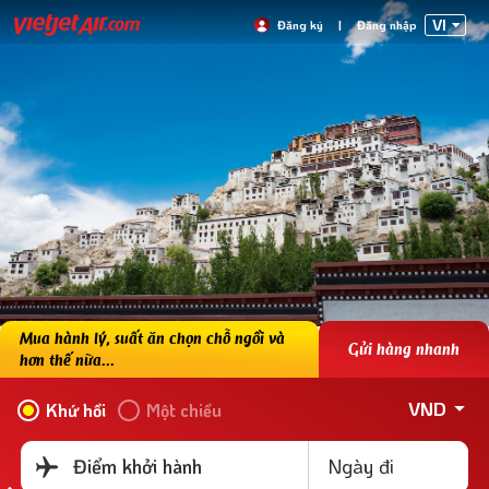
VI
Đăng ký
|
Đăng nhập
Mua hành lý, suất ăn chọn chỗ ngồi và
Gửi hàng nhanh
hơn thế nữa...
VND
Khứ hồi
Một chiều
Ngày đi
Điểm khởi hành