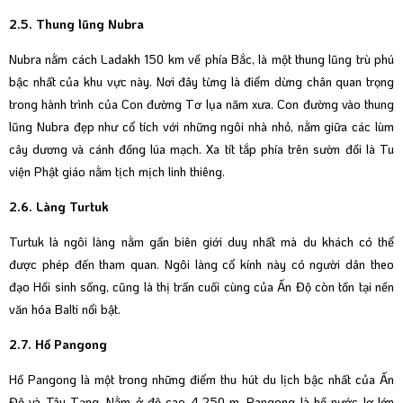
2.5. Thung lũng Nubra
Nubra nằm cách Ladakh 150 km về phía Bắc, là một thung lũng trù phú
bậc nhất của khu vực này. Nơi đây từng là điểm dừng chân quan trọng
trong hành trình của Con đường Tơ lụa năm xưa. Con đường vào thung
lũng Nubra đẹp như cổ tích với những ngôi nhà nhỏ, nằm giữa các lùm
cây dương và cánh đồng lúa mạch. Xa tít tắp phía trên sườn đồi là Tu
viện Phật giáo nằm tịch mịch linh thiêng.
2.6. Làng Turtuk
Turtuk là ngôi làng nằm gần biên giới duy nhất mà du khách có thể
được phép đến tham quan. Ngôi làng cổ kính này có người dân theo
đạo Hồi sinh sống, cũng là thị trấn cuối cùng của Ấn Độ còn tồn tại nền
văn hóa Balti nổi bật.
2.7. Hồ Pangong
Hồ Pangong là một trong những điểm thu hút du lịch bậc nhất của Ấn
Độ và Tây Tạng. Nằm ở độ cao 4.250 m, Pangong là hồ nước lợ lớn