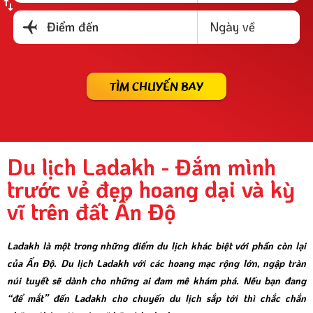
Ngày về
Điểm đến
TÌM CHUYẾN BAY
Du lịch Ladakh - Đắm mình
trước vẻ đẹp hoang dại và kỳ
vĩ trên đất Ấn Độ
Ladakh là một trong những điểm du lịch khác biệt với phần còn lại
của Ấn Độ. Du lịch Ladakh với các hoang mạc rộng lớn, ngập tràn
núi tuyết sẽ dành cho những ai đam mê khám phá. Nếu bạn đang
“để mắt” đến Ladakh cho chuyến du lịch sắp tới thì chắc chắn