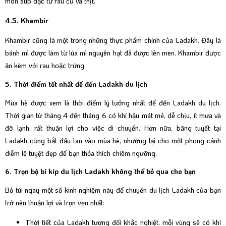
món súp đặc từ rau củ và thịt.
4.5. Khambir
Khambir cũng là một trong những thực phẩm chính của Ladakh. Đây là
bánh mì được làm từ lúa mì nguyên hạt đã được lên men. Khambir được
ăn kèm với rau hoặc trứng.
5. Thời điểm tốt nhất để đến Ladakh du lịch
Mùa hè được xem là thời điểm lý tưởng nhất để đến Ladakh du lịch.
Thời gian từ tháng 4 đến tháng 6 có khí hậu mát mẻ, dễ chịu, ít mưa và
đỡ lạnh, rất thuận lợi cho việc di chuyển. Hơn nữa, băng tuyết tại
Ladakh cũng bắt đầu tan vào mùa hè, nhường lại cho một phong cảnh
diễm lệ tuyệt đẹp để bạn thỏa thích chiêm ngưỡng.
6. Trọn bộ bí kíp du lịch Ladakh không thể bỏ qua cho bạn
Bỏ túi ngay một số kinh nghiệm này để chuyến du lịch Ladakh của bạn
trở nên thuận lợi và trọn vẹn nhất:
Thời tiết của Ladakh tương đối khắc nghiệt, mỗi vùng sẽ có khí