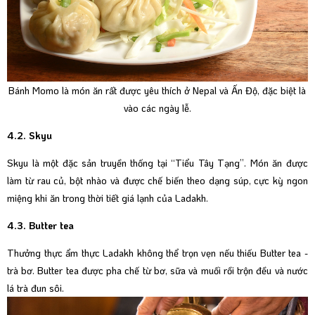
Bánh Momo là món ăn rất được yêu thích ở Nepal và Ấn Độ, đặc biệt là
vào các ngày lễ.
4.2. Skyu
Skyu là một đặc sản truyền thống tại “Tiểu Tây Tạng”. Món ăn được
làm từ rau củ, bột nhào và được chế biến theo dạng súp, cực kỳ ngon
miệng khi ăn trong thời tiết giá lạnh của Ladakh.
4.3. Butter tea
Thưởng thực ẩm thực Ladakh không thể trọn vẹn nếu thiếu Butter tea -
trà bơ. Butter tea được pha chế từ bơ, sữa và muối rồi trộn đều và nước
lá trà đun sôi.