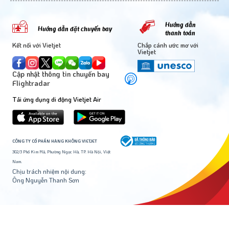
Hướng dẫn
Hướng dẫn đặt chuyến bay
thanh toán
Kết nối với Vietjet
Chắp cánh ước mơ với
Vietjet
Cập nhật thông tin chuyến bay
Flightradar
Tải ứng dụng di động Vietjet Air
CÔNG TY CỔ PHẦN HÀNG KHÔNG VIETJET
302/3 Phố Kim Mã, Phường Ngọc Hà, TP. Hà Nội, Việt
Nam.
Chịu trách nhiệm nội dung:
Ông Nguyễn Thanh Sơn