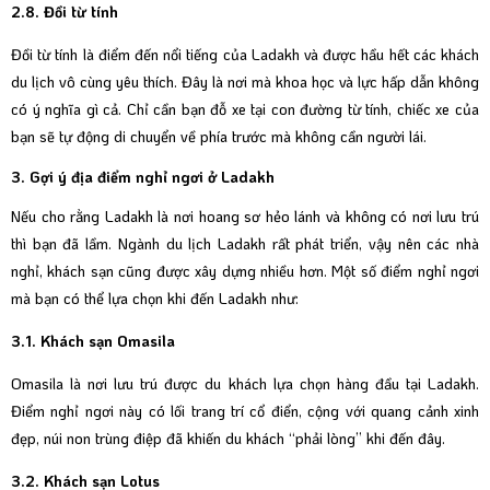
2.8. Đồi từ tính
Đồi từ tính là điểm đến nổi tiếng của Ladakh và được hầu hết các khách
du lịch vô cùng yêu thích. Đây là nơi mà khoa học và lực hấp dẫn không
có ý nghĩa gì cả. Chỉ cần bạn đỗ xe tại con đường từ tính, chiếc xe của
bạn sẽ tự động di chuyển về phía trước mà không cần người lái.
3. Gợi ý địa điểm nghỉ ngơi ở Ladakh
Nếu cho rằng Ladakh là nơi hoang sơ hẻo lánh và không có nơi lưu trú
thì bạn đã lầm. Ngành du lịch Ladakh rất phát triển, vậy nên các nhà
nghỉ, khách sạn cũng được xây dựng nhiều hơn. Một số điểm nghỉ ngơi
mà bạn có thể lựa chọn khi đến Ladakh như:
3.1. Khách sạn Omasila
Omasila là nơi lưu trú được du khách lựa chọn hàng đầu tại Ladakh.
Điểm nghỉ ngơi này có lối trang trí cổ điển, cộng với quang cảnh xinh
đẹp, núi non trùng điệp đã khiến du khách “phải lòng” khi đến đây.
3.2. Khách sạn Lotus