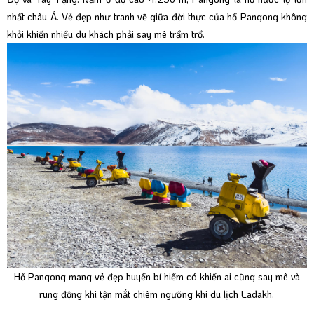
nhất châu Á. Vẻ đẹp như tranh vẽ giữa đời thực của hồ Pangong không
khỏi khiến nhiều du khách phải say mê trầm trồ.
Hồ Pangong mang vẻ đẹp huyền bí hiếm có khiến ai cũng say mê và
rung động khi tận mắt chiêm ngưỡng khi du lịch Ladakh.