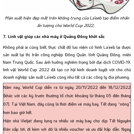
Màn xuất hiện đẹp mắt trên không trung của La’eeb tạo điểm nhấn
ấn tượng cho World Cup 2022.
7. Linh vật giúp các nhà máy ở Quảng Đông khởi sắc
Không phải ai cũng biết, thực chất đồ lưu niệm có hình La’eeb lại được
sản xuất tại thị trấn công nghiệp Đông Quản, tỉnh Quảng Đông, miền
Nam Trung Quốc. Sau ảnh hưởng nghiêm trọng bởi đại dịch COVID-19,
linh vật World Cup 2022 đã tạo cơ hội kinh doanh tuyệt vời cho chủ
doanh nghiệp sản xuất La’eeb cũng như tất cả các công ty địa phương.
Năm nay, World Cup diễn ra từ ngày 20/11/2022 đến 18/12/2022
(khác với các kỳ trước thường tổ chức khoảng từ tháng 05 đến tháng
07). Tại Việt Nam, đây cũng là thời điểm
vé máy bay Tết
đang “nóng”
hơn bao giờ hết.
Hiện nhà Vietjet đang tung ra nhiều vé máy bay cho dịp Tết Nguyên
Đán sắp tới, đi kèm với đó là nhiều voucher và ưu đãi hấp dẫn. Ngay