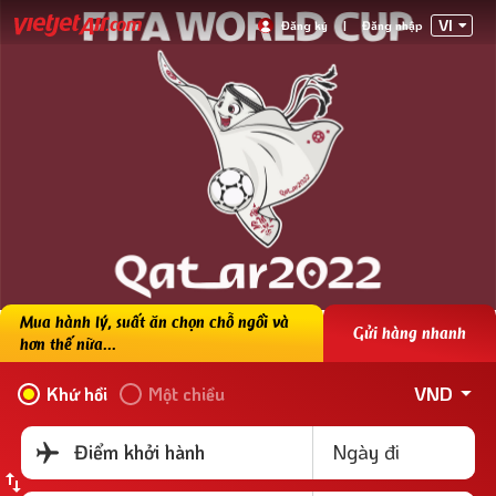
VI
Đăng ký
|
Đăng nhập
Mua hành lý, suất ăn chọn chỗ ngồi và
Gửi hàng nhanh
hơn thế nữa...
VND
Khứ hồi
Một chiều
Ngày đi
Điểm khởi hành