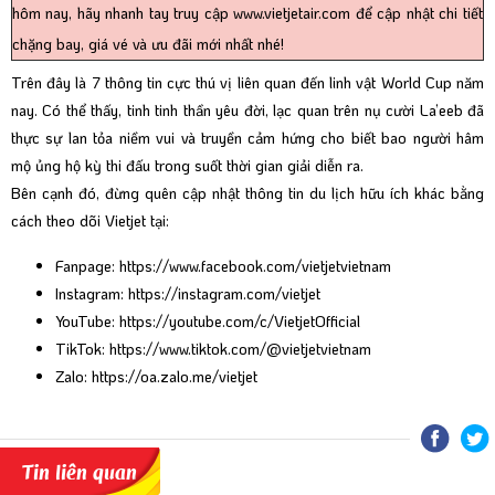
hôm nay, hãy nhanh tay truy cập
www.vietjetair.com
để cập nhật chi tiết
chặng bay, giá vé và ưu đãi mới nhất nhé!
Trên đây là 7 thông tin cực thú vị liên quan đến linh vật World Cup năm
nay. Có thể thấy, tinh tinh thần yêu đời, lạc quan trên nụ cười La’eeb đã
thực sự lan tỏa niềm vui và truyền cảm hứng cho biết bao người hâm
mộ ủng hộ kỳ thi đấu trong suốt thời gian giải diễn ra.
Bên cạnh đó, đừng quên cập nhật thông tin du lịch hữu ích khác bằng
cách theo dõi Vietjet tại:
Fanpage:
https://www.facebook.com/vietjetvietnam
Instagram:
https://instagram.com/vietjet
YouTube:
https://youtube.com/c/VietjetOfficial
TikTok:
https://www.tiktok.com/@vietjetvietnam
Zalo:
https://oa.zalo.me/vietjet
Tin liên quan