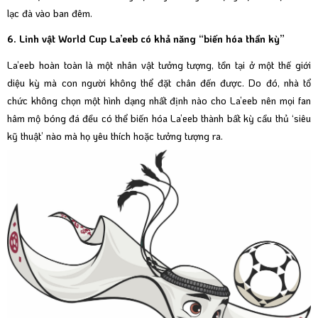
lạc đà vào ban đêm.
6. Linh vật World Cup La’eeb có khả năng “biến hóa thần kỳ”
La’eeb hoàn toàn là một nhân vật tưởng tượng, tồn tại ở một thế giới
diệu kỳ mà con người không thể đặt chân đến được. Do đó, nhà tổ
chức không chọn một hình dạng nhất định nào cho La’eeb nên mọi fan
hâm mộ bóng đá đều có thể biến hóa La’eeb thành bất kỳ cầu thủ ‘siêu
kỹ thuật’ nào mà họ yêu thích hoặc tưởng tượng ra.