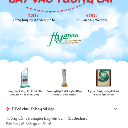
120+
400+
Đường bay nội địa và quốc tế.
Chuyến bay mỗi ngày
ững
Hãng hàng không chi phí thấp dẫn
Doanh nghiệp tốt nhất Ngành Hàng
Top các công ty niêm yết tốt nhất
đầu Châu Á Thái Bình Dương
không tại Đông Nam Á
theo xếp hạng Forbes
Để có chuyến bay tốt đẹp
Hướng dẫn về chuyến bay liên danh (Codeshare)
Sân bay và nhà ga quốc tế