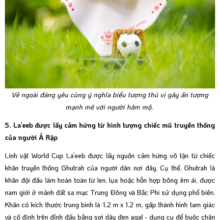
Vẻ ngoài đáng yêu cùng ý nghĩa biểu tượng thú vị gây ấn tượng
mạnh mẽ với người hâm mộ.
5. La’eeb được lấy cảm hứng từ hình tượng chiếc mũ truyền thống
của người Ả Rập
Linh vật World Cup La’eeb được lấy nguồn cảm hứng vô tận từ chiếc
khăn truyền thống Ghutrah của người dân nơi đây. Cụ thể, Ghutrah là
khăn đội đầu làm hoàn toàn từ len, lụa hoặc hỗn hợp bông êm ái, được
nam giới ở mảnh đất sa mạc Trung Đông và Bắc Phi sử dụng phổ biến.
Khăn có kích thước trung bình là 1.2 m x 1.2 m, gấp thành hình tam giác
và cố định trên đỉnh đầu bằng sợi dây đen agal - dụng cụ để buộc chân