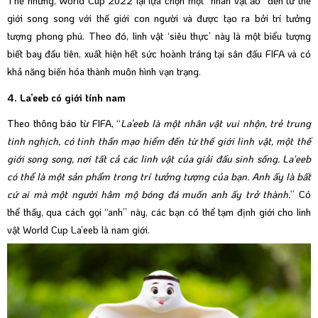
Thế nhưng, World Cup 2022 lại lựa chọn một “nhân vật ảo” đến từ thế
giới song song với thế giới con người và được tạo ra bởi trí tưởng
tượng phong phú. Theo đó, linh vật ‘siêu thực’ này là một biểu tượng
biết bay đầu tiên, xuất hiện hết sức hoành tráng tại sân đấu FIFA và có
khả năng biến hóa thành muôn hình vạn trạng.
4. La’eeb có giới tính nam
Theo thông báo từ FIFA, “
La’eeb là một nhân vật vui nhộn, trẻ trung
tinh nghịch, có tinh thần mạo hiểm đến từ thế giới linh vật, một thế
giới song song, nơi tất cả các linh vật của giải đấu sinh sống. La'eeb
có thể là một sản phẩm trong trí tưởng tượng của bạn. Anh ấy là bất
cứ ai mà một người hâm mộ bóng đá muốn anh ấy trở thành.
” Có
thể thấy, qua cách gọi “anh” này, các bạn có thể tạm định giới cho linh
vật World Cup La’eeb là nam giới.