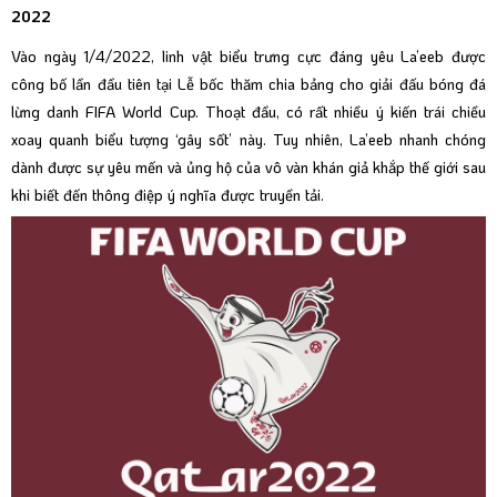
2022
Vào ngày 1/4/2022, linh vật biểu trưng cực đáng yêu La’eeb được
công bố lần đầu tiên tại Lễ bốc thăm chia bảng cho giải đấu bóng đá
lừng danh FIFA World Cup. Thoạt đầu, có rất nhiều ý kiến trái chiều
xoay quanh biểu tượng ‘gây sốt’ này. Tuy nhiên, La’eeb nhanh chóng
dành được sự yêu mến và ủng hộ của vô vàn khán giả khắp thế giới sau
khi biết đến thông điệp ý nghĩa được truyền tải.