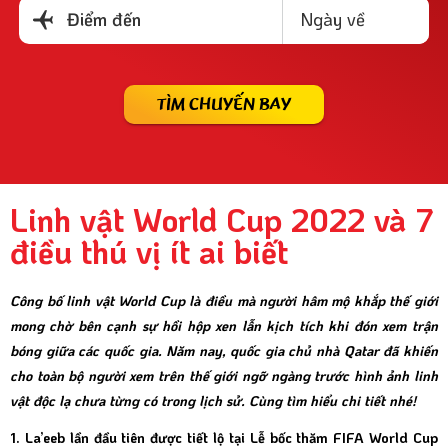
Ngày về
Điểm đến
TÌM CHUYẾN BAY
Linh vật World Cup 2022 và 7
điều thú vị ít ai biết
Công bố linh vật World Cup là điều mà người hâm mộ khắp thế giới
mong chờ bên cạnh sự hồi hộp xen lẫn kịch tích khi đón xem trận
bóng giữa các quốc gia. Năm nay, quốc gia chủ nhà Qatar đã khiến
cho toàn bộ người xem trên thế giới ngỡ ngàng trước hình ảnh linh
vật độc lạ chưa từng có trong lịch sử. Cùng tìm hiểu chi tiết nhé!
1. La’eeb lần đầu tiên được tiết lộ tại Lễ bốc thăm FIFA World Cup