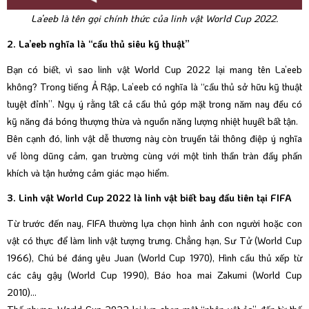
La’eeb là tên gọi chính thức của linh vật World Cup 2022.
2. La’eeb nghĩa là “cầu thủ siêu kỹ thuật”
Bạn có biết, vì sao linh vật World Cup 2022 lại mang tên La’eeb
không? Trong tiếng Ả Rập, La’eeb có nghĩa là “cầu thủ sở hữu kỹ thuật
tuyệt đỉnh”. Ngụ ý rằng tất cả cầu thủ góp mặt trong năm nay đều có
kỹ năng đá bóng thượng thừa và nguồn năng lượng nhiệt huyết bất tận.
Bên cạnh đó, linh vật dễ thương này còn truyền tải thông điệp ý nghĩa
về lòng dũng cảm, gan trường cùng với một tinh thần tràn đầy phấn
khích và tận hưởng cảm giác mạo hiểm.
3. Linh vật World Cup 2022 là linh vật biết bay đầu tiên tại FIFA
Từ trước đến nay, FIFA thường lựa chọn hình ảnh con người hoặc con
vật có thực để làm linh vật tượng trưng. Chẳng hạn, Sư Tử (World Cup
1966), Chú bé đáng yêu Juan (World Cup 1970), Hình cầu thủ xếp từ
các cây gậy (World Cup 1990), Báo hoa mai Zakumi (World Cup
2010)...