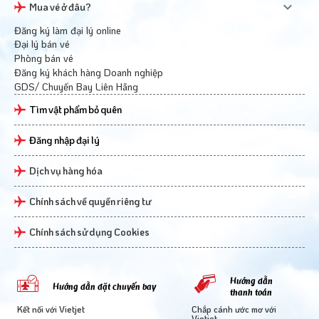
Mua vé ở đâu?
Đăng ký làm đại lý online
Đại lý bán vé
Phòng bán vé
Đăng ký khách hàng Doanh nghiệp
GDS/ Chuyến Bay Liên Hãng
Tìm vật phẩm bỏ quên
Đăng nhập đại lý
Dịch vụ hàng hóa
Chính sách về quyền riêng tư
Chính sách sử dụng Cookies
Hướng dẫn
Hướng dẫn đặt chuyến bay
thanh toán
Kết nối với Vietjet
Chắp cánh ước mơ với
Vietjet