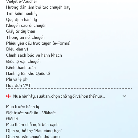
Vietjet e-Voucher
Hướng dẫn làm thủ tục chuyến bay
Tìm kiếm hành lý
Quy định hành lý
Khuyến cáo di chuyển
Giấy tờ tùy thân
Thông tin nối chuyến
Phiếu yêu cầu trực tuyến (e-Forms)
Điều kiện vé
Chính sách bảo vệ hành khách
Điều lệ vận chuyển
Kênh thanh toán
Hành lý tồn kho Quốc tế
Phí và lệ phí
Hóa đơn VAT
Mua hành lý, suất ăn, chọn chỗ ngồi và hơn thế nữa...
Mua trước hành lý
Đặt trước suất ăn - Vikkafe
Giải trí
Mua thêm chỗ ngồi bên cạnh
Dịch vụ hỗ trợ "Bay cùng bạn"
Dịch vụ vận chuyển thú cưng