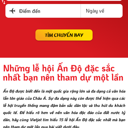
Ngày về
Điểm đến
TÌM CHUYẾN BAY
Những lễ hội Ấn Độ đặc sắc
nhất bạn nên tham dự một lần
Ấn Độ
được biết đến là một quốc gia rộng lớn và đa dạng cả văn hóa
lẫn tôn giáo của Châu Á. Sự đa dạng này còn được thể hiện qua các
lễ hội truyền thống mang đậm bản sắc dân tộc và thu hút du khách
quốc tế. Để hiểu rõ hơn về nền văn hóa độc đáo của đất nước tỷ
dân, hãy cùng Vietjet tìm hiểu 15 lễ hội Ấn Độ đặc sắc nhất mà bạn
nên tham dự một lần qua bài viết dưới đây.