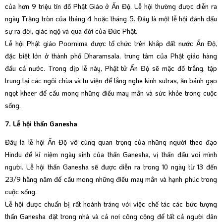
của hơn 9 triệu tín đồ Phật Giáo ở Ấn Độ. Lễ hội thường được diễn ra
ngày Trăng tròn của tháng 4 hoặc tháng 5. Đây là một lễ hội đánh dấu
sự ra đời, giác ngộ và qua đời của Đức Phật.
Lễ hội Phật giáo Poornima được tổ chức trên khắp đất nước Ấn Độ,
đặc biệt lớn ở thành phố Dharamsala, trung tâm của Phật giáo hàng
đầu cả nước. Trong dịp lễ này, Phật tử Ấn Độ sẽ mặc đồ trắng, tập
trung tại các ngôi chùa và tu viện để lắng nghe kinh sutras, ăn bánh gạo
ngọt kheer để cầu mong những điều may mắn và sức khỏe trong cuộc
sống.
7. Lễ hội thần Ganesha
Đây là lễ hội Ấn Độ vô cùng quan trọng của những người theo đạo
Hindu để kỉ niệm ngày sinh của thần Ganesha, vị thần đầu voi mình
người. Lễ hội thần Ganesha sẽ được diễn ra trong 10 ngày từ 13 đến
23/9 hằng năm để cầu mong những điều may mắn và hạnh phúc trong
cuộc sống.
Lễ hội được chuẩn bị rất hoành tráng với việc chế tác các bức tượng
thần Ganesha đặt trong nhà và cả nơi công cộng để tất cả người dân