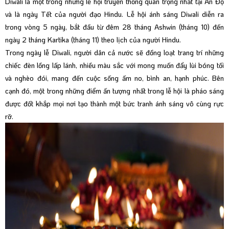
Diwali là một trong những lễ hội truyền thống quan trọng nhất tại Ấn Độ
và là ngày Tết của người đạo Hindu. Lễ hội ánh sáng Diwali diễn ra
trong vòng 5 ngày, bắt đầu từ đêm 28 tháng Ashwin (tháng 10) đến
ngày 2 tháng Kartika (tháng 11) theo lịch của người Hindu.
Trong ngày lễ Diwali, người dân cả nước sẽ đồng loạt trang trí những
chiếc đèn lồng lấp lánh, nhiều màu sắc với mong muốn đẩy lùi bóng tối
và nghèo đói, mang đến cuộc sống ấm no, bình an, hạnh phúc. Bên
cạnh đó, một trong những điểm ấn tượng nhất trong lễ hội là pháo sáng
được đốt khắp mọi nơi tạo thành một bức tranh ánh sáng vô cùng rực
rỡ.