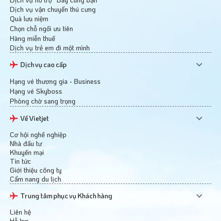
Dịch vụ vận chuyển thú cưng
Quà lưu niệm
Chọn chỗ ngồi ưu tiên
Hàng miễn thuế
Dịch vụ trẻ em đi một mình
Dịch vụ cao cấp
Hạng vé thương gia - Business
Hạng vé Skyboss
Phòng chờ sang trọng
Về Vietjet
Cơ hội nghề nghiệp
Nhà đầu tư
Khuyến mại
Tin tức
Giới thiệu công ty
Cẩm nang du lịch
Trung tâm phục vụ Khách hàng
Liên hệ
Hỗ trợ