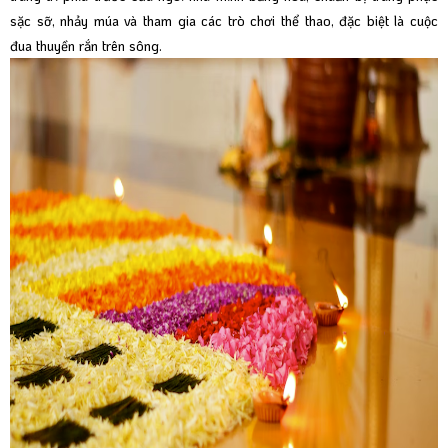
sặc sỡ, nhảy múa và tham gia các trò chơi thể thao, đặc biệt là cuộc
đua thuyền rắn trên sông.