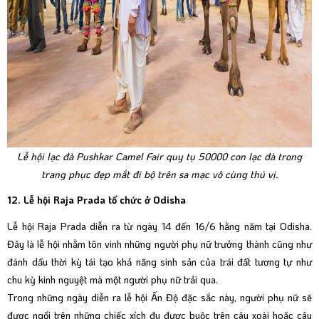
Lễ hội lạc đà Pushkar Camel Fair quy tụ 50000 con lạc đà trong
trang phục đẹp mắt đi bộ trên sa mạc vô cùng thú vị.
12. Lễ hội Raja Prada tổ chức ở Odisha
Lễ hội Raja Prada diễn ra từ ngày 14 đến 16/6 hằng năm tại Odisha.
Đây là lễ hội nhằm tôn vinh những người phụ nữ trưởng thành cũng như
đánh dấu thời kỳ tái tạo khả năng sinh sản của trái đất tương tự như
chu kỳ kinh nguyệt mà một người phụ nữ trải qua.
Trong những ngày diễn ra lễ hội Ấn Độ đặc sắc này, người phụ nữ sẽ
được ngồi trên những chiếc xích đu được buộc trên cây xoài hoặc cây