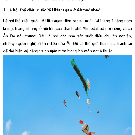
1. Lễ hội thả diều quốc tế Uttarayan ở Ahmedabad
Lễ hội thả diều quốc tế Uttarayan diễn ra vào ngày 14 tháng 1 hằng năm
là một trong những lễ hội lớn của thành phố Ahmedabad nói riêng và cả
Ấn Độ nói chung. Đây là nơi các nhà sản xuất diều chuyên nghiệp,
những người nghệ sĩ thả diều của Ấn Độ và thế giới tham gia tranh tài
để thể hiện kỹ năng và chuyên môn trong bộ môn nghệ thuật.