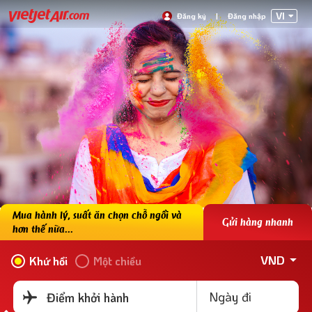
VI
Đăng ký
|
Đăng nhập
Mua hành lý, suất ăn chọn chỗ ngồi và
Gửi hàng nhanh
hơn thế nữa...
VND
Khứ hồi
Một chiều
Ngày đi
Điểm khởi hành