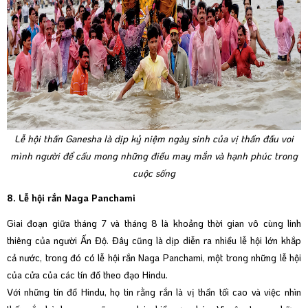
Lễ hội thần Ganesha là dịp kỷ niệm ngày sinh của vị thần đầu voi
mình người để cầu mong những điều may mắn và hạnh phúc trong
cuộc sống
8. Lễ hội rắn Naga Panchami
Giai đoạn giữa tháng 7 và tháng 8 là khoảng thời gian vô cùng linh
thiêng của người Ấn Độ. Đây cũng là dịp diễn ra nhiều lễ hội lớn khắp
cả nước, trong đó có lễ hội rắn Naga Panchami, một trong những lễ hội
của cửa của các tín đồ theo đạo Hindu.
Với những tín đồ Hindu, họ tin rằng rắn là vị thần tối cao và việc nhìn