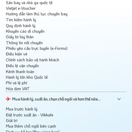
Sân bay và nhà ga quốc tế
Vietjet e-Voucher
Hướng dẫn làm thủ tục chuyến bay
Tìm kiếm hành lý
Quy định hành lý
Khuyến cáo di chuyển
Giấy tờ tùy thân
Thông tin nối chuyến
Phiếu yêu cầu trực tuyến (e-Forms)
Điều kiện vé
Chính sách bảo vệ hành khách
Điều lệ vận chuyển
Kênh thanh toán
Hành lý tồn kho Quốc tế
Phí và lệ phí
Hóa đơn VAT
Mua hành lý, suất ăn, chọn chỗ ngồi và hơn thế nữa...
Mua trước hành lý
Đặt trước suất ăn - Vikkafe
Giải trí
Mua thêm chỗ ngồi bên cạnh
Dịch vụ hỗ trợ "Bay cùng bạn"